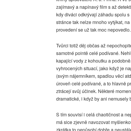
zajímavý a napínavý film s až detek
kdy diváci odkrývají záhadu spolu 
stránce tak nelze mnoho vytýkat, na 
provedení se už tak moc nepovedlo.
Tvůrci totiž děj občas až nepochopi
samotné pointě celé podívané. Nehle
kapající vody z kohoutku a podobně
vyhrocených situací, jako když je n
(svým nájemníkem, spadlou věcí atd.
úroveň celé podívané, a to hlavně p
ztrácejí svůj účinek. Některé mome
dramatické, i když by ani nemusely b
S tím souvisí i celá chaotičnost a n
má sice zjevně navozovat myšlenkov
zkrátka to nepůsobí dobře a neustál