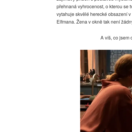
přehnaná vyhrocenost, o kterou se tvů
vytahuje skvělé herecké obsazení 
Elfmana. Žena v okně tak není žádný
A víš, co jsem