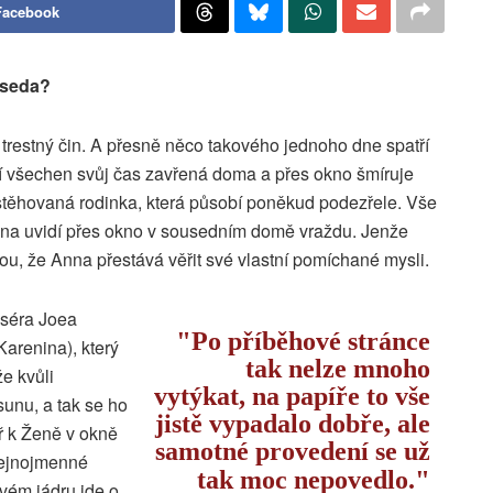
Facebook
useda?
trestný čin. A přesně něco takového jednoho dne spatří
ráví všechen svůj čas zavřená doma a přes okno šmíruje
istěhovaná rodinka, která působí poněkud podezřele. Vše
nna uvidí přes okno v sousedním domě vraždu. Jenže
tou, že Anna přestává věřit své vlastní pomíchané mysli.
iséra Joea
Po příběhové stránce
arenina), který
tak nelze mnoho
že kvůli
vytýkat, na papíře to vše
unu, a tak se ho
jistě vypadalo dobře, ale
ř k Ženě v okně
samotné provedení se už
tejnojmenné
tak moc nepovedlo.
svém jádru jde o