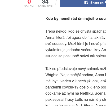
0
34
Share on 
SDÍLENÍ
ZOBRAZENÍ
Kdo by neměl rád šmírujícího so
Třeba někdo, kdo se chystá spáchat 
Anna, která trpí agorafobií, a tak t
své sousedy. Mezi těmi je i nově př
vykulminuje jednoho večera, kdy A
situace se postupně stává tak spleti
Tak se představuje nový snímek rež
Wrighta (Nejtemnější hodina, Anna K
měl být uveden v kinech již loni, jen
pandemii covidu-19 došlo k jeho pos
dočkáme až nyní na Netflixu. Scéná
pak sepsal Tracy Letts na náměty s
knihy spisovatele A. J. Finna. A ve 