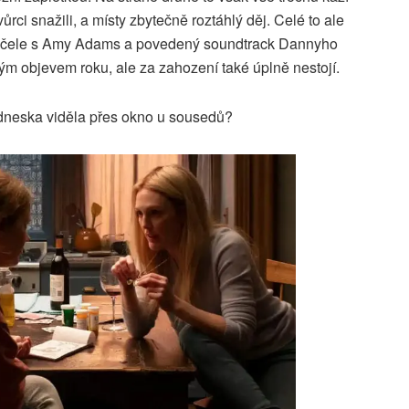
rci snažili, a místy zbytečně roztáhlý děj. Celé to ale
v čele s Amy Adams a povedený soundtrack Dannyho
m objevem roku, ale za zahození také úplně nestojí.
 dneska viděla přes okno u sousedů?