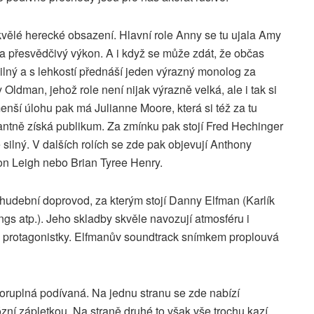
vělé herecké obsazení. Hlavní role Anny se tu ujala Amy
a přesvědčivý výkon. A i když se může zdát, že občas
 silný a s lehkostí přednáší jeden výrazný monolog za
y Oldman, jehož role není nijak výrazně velká, ale i tak si
enší úlohu pak má Julianne Moore, která si též za tu
stantně získá publikum. Za zmínku pak stojí Fred Hechinger
 silný. V dalších rolích se zde pak objevují Anthony
on Leigh nebo Brian Tyree Henry.
 hudební doprovod, za kterým stojí Danny Elfman (Karlík
ngs atp.). Jeho skladby skvěle navozují atmosféru i
 protagonistky. Elfmanův soundtrack snímkem proplouvá
oruplná podívaná. Na jednu stranu se zde nabízí
zní zápletkou. Na straně druhé to však vše trochu kazí