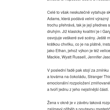
Celé to však neskutečně vytahuje sk
Adams, která podává velmi výrazný 
trochu přehrává, tak je její přednes
druhým. Již klasicky kvalitní je i Gar
osvojuje veškeré své scény. Ještě m
krátkou chvilku, co je na plátně, in
jako Ethan, jehož výkon je též velice
Mackie, Wyatt Russell, Jennifer Jas
V poslední řadě pak stojí za zmínku
a továrna na čokoládu, Stranger Thi
emocionální rozpoložení zmiňované
a tvoří jednu z jeho nejsilnější částí.
Žena v okně je v závěru taková rozp
zajímavý příběh s poutavou mysterió