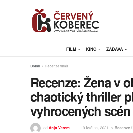
FILM
KINO
ZÁBAVA
Domů
Recenze filmů
Recenze: Žena v ok
chaotický thriller 
vyhrocených scén
od
Anja Verem
19 května, 2021
v
Recenze f