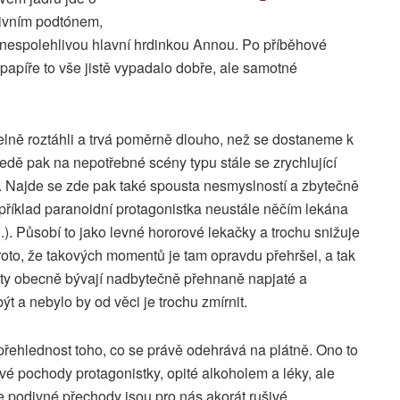
tivním podtónem,
s nespolehlivou hlavní hrdinkou Annou. Po příběhové
papíře to vše jistě vypadalo dobře, ale samotné
telně roztáhli a trvá poměrně dlouho, než se dostaneme k
dě pak na nepotřebné scény typu stále se zrychlující
. Najde se zde pak také spousta nesmyslností a zbytečně
apříklad paranoidní protagonistka neustále něčím lekána
). Působí to jako levné hororové lekačky a trochu snižuje
roto, že takových momentů je tam opravdu přehršel, a tak
nty obecně bývají nadbytečně přehnaně napjaté a
ýt a nebylo by od věci je trochu zmírnit.
epřehlednost toho, co se právě odehrává na plátně. Ono to
é pochody protagonistky, opité alkoholem a léky, ale
e podivné přechody jsou pro nás akorát rušivé.