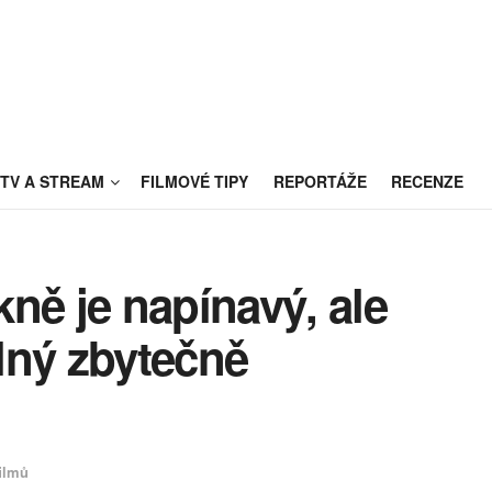
TV A STREAM
FILMOVÉ TIPY
REPORTÁŽE
RECENZE
ně je napínavý, ale
plný zbytečně
ilmů