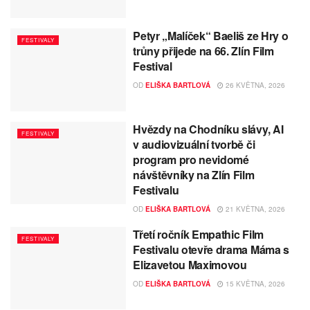
Petyr „Malíček“ Baeliš ze Hry o
FESTIVALY
trůny přijede na 66. Zlín Film
Festival
OD
ELIŠKA BARTLOVÁ
26 KVĚTNA, 2026
Hvězdy na Chodníku slávy, AI
FESTIVALY
v audiovizuální tvorbě či
program pro nevidomé
návštěvníky na Zlín Film
Festivalu
OD
ELIŠKA BARTLOVÁ
21 KVĚTNA, 2026
Třetí ročník Empathic Film
FESTIVALY
Festivalu otevře drama Máma s
Elizavetou Maximovou
OD
ELIŠKA BARTLOVÁ
15 KVĚTNA, 2026