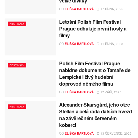
velké diváky
OD
ELIŠKA BARTLOVÁ
17 ŘÍJNA, 2025
Letošní Polish Film Festival
FESTIVALY
Prague odhaluje první hosty a
filmy
OD
ELIŠKA BARTLOVÁ
11 ŘÍJNA, 2025
Polish Film Festival Prague
FESTIVALY
nabídne dokument o Tamaře de
Lempické i živý hudební
doprovod němého filmu
OD
ELIŠKA BARTLOVÁ
17 ZÁŘÍ, 2025
Alexander Skarsgård, jeho otec
FESTIVALY
Stellan a celá řada dalších hvězd
na závěrečném červeném
koberci
OD
ELIŠKA BARTLOVÁ
13 ČERVENCE, 2025