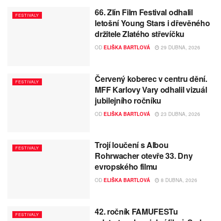
66. Zlín Film Festival odhalil
FESTIVALY
letošní Young Stars i dřevěného
držitele Zlatého střevíčku
OD
ELIŠKA BARTLOVÁ
29 DUBNA, 2026
Červený koberec v centru dění.
FESTIVALY
MFF Karlovy Vary odhalil vizuál
jubilejního ročníku
OD
ELIŠKA BARTLOVÁ
23 DUBNA, 2026
Trojí loučení s Albou
FESTIVALY
Rohrwacher otevře 33. Dny
evropského filmu
OD
ELIŠKA BARTLOVÁ
8 DUBNA, 2026
42. ročník FAMUFESTu
FESTIVALY