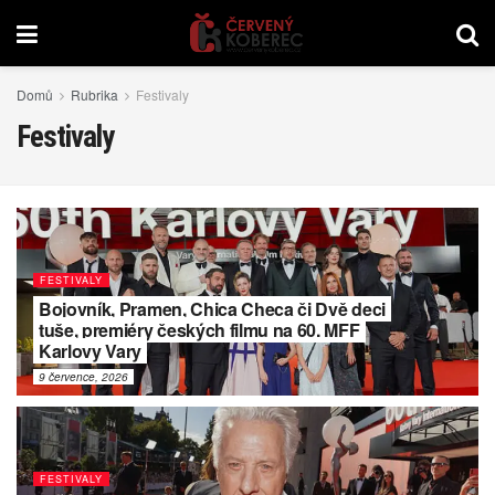
Domů
Rubrika
Festivaly
Festivaly
FESTIVALY
Bojovník, Pramen, Chica Checa či Dvě deci
tuše, premiéry českých filmu na 60. MFF
Karlovy Vary
9 července, 2026
FESTIVALY