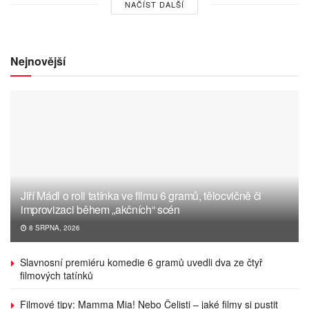
NAČÍST DALŠÍ
Nejnovější
Jiří Mádl o roli tatínka ve filmu 6 gramů, tělocvičně či
improvizaci během „akčních“ scén
8 SRPNA, 2026
Slavnosní premiéru komedie 6 gramů uvedli dva ze čtyř
filmových tatínků
Filmové tipy: Mamma Mia! Nebo Čelisti – jaké filmy si pustit