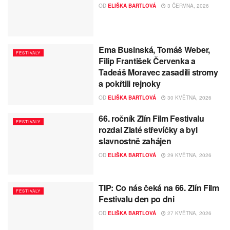
OD
ELIŠKA BARTLOVÁ
3 ČERVNA, 2026
Ema Businská, Tomáš Weber,
FESTIVALY
Filip František Červenka a
Tadeáš Moravec zasadili stromy
a pokřtili rejnoky
OD
ELIŠKA BARTLOVÁ
30 KVĚTNA, 2026
66. ročník Zlín Film Festivalu
FESTIVALY
rozdal Zlaté střevíčky a byl
slavnostně zahájen
OD
ELIŠKA BARTLOVÁ
29 KVĚTNA, 2026
TIP: Co nás čeká na 66. Zlín Film
FESTIVALY
Festivalu den po dni
OD
ELIŠKA BARTLOVÁ
27 KVĚTNA, 2026