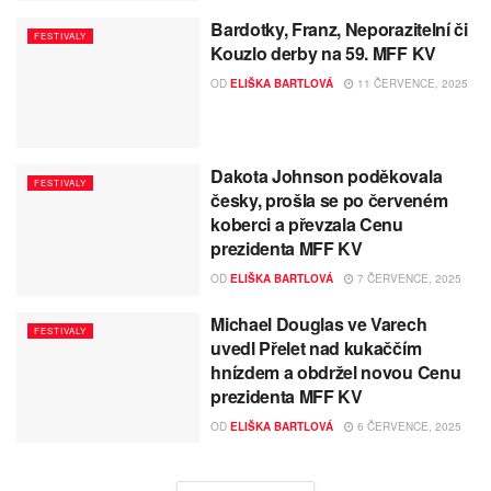
Bardotky, Franz, Neporazitelní či
FESTIVALY
Kouzlo derby na 59. MFF KV
OD
ELIŠKA BARTLOVÁ
11 ČERVENCE, 2025
Dakota Johnson poděkovala
FESTIVALY
česky, prošla se po červeném
koberci a převzala Cenu
prezidenta MFF KV
OD
ELIŠKA BARTLOVÁ
7 ČERVENCE, 2025
Michael Douglas ve Varech
FESTIVALY
uvedl Přelet nad kukaččím
hnízdem a obdržel novou Cenu
prezidenta MFF KV
OD
ELIŠKA BARTLOVÁ
6 ČERVENCE, 2025