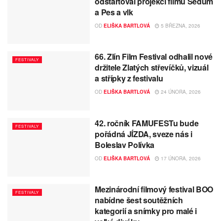
odstartoval projekcí filmů Sedum
a Pes a vlk
OD
ELIŠKA BARTLOVÁ
5 BŘEZNA, 2026
66. Zlín Film Festival odhalil nové
FESTIVALY
držitele Zlatých střevíčků, vizuál
a střípky z festivalu
OD
ELIŠKA BARTLOVÁ
24 ÚNORA, 2026
42. ročník FAMUFESTu bude
FESTIVALY
pořádná JÍZDA, sveze nás i
Boleslav Polívka
OD
ELIŠKA BARTLOVÁ
17 ÚNORA, 2026
Mezinárodní filmový festival BOO
FESTIVALY
nabídne šest soutěžních
kategorií a snímky pro malé i