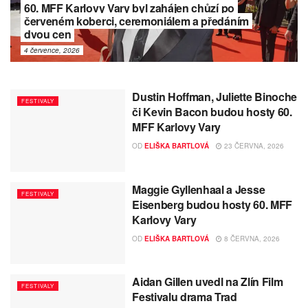
60. MFF Karlovy Vary byl zahájen chůzí po
červeném koberci, ceremoniálem a předáním
dvou cen
4 července, 2026
Dustin Hoffman, Juliette Binoche
FESTIVALY
či Kevin Bacon budou hosty 60.
MFF Karlovy Vary
OD
ELIŠKA BARTLOVÁ
23 ČERVNA, 2026
Maggie Gyllenhaal a Jesse
FESTIVALY
Eisenberg budou hosty 60. MFF
Karlovy Vary
OD
ELIŠKA BARTLOVÁ
8 ČERVNA, 2026
Aidan Gillen uvedl na Zlín Film
FESTIVALY
Festivalu drama Trad