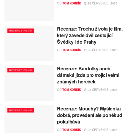
OD
TOM KORDÍK
26 ČERVENCE, 2026
Recenze: Trochu života je film,
RECENZE FILMŮ
který zavede dvě cestující
Švédky i do Prahy
OD
TOM KORDÍK
25 ČERVENCE, 2026
Recenze: Bardotky aneb
RECENZE FILMŮ
dámská jízda pro trojici velmi
známých hereček
OD
TOM KORDÍK
23 ČERVENCE, 2026
Recenze: Mouchy? Myšlenka
RECENZE FILMŮ
dobrá, provedení ale poněkud
pokulhává
OD
TOM KORDÍK
22 ČERVENCE, 2026