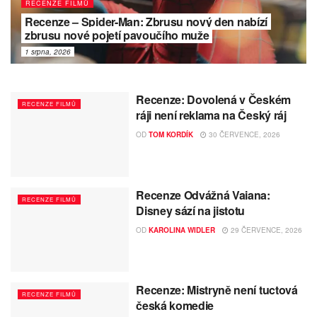
RECENZE FILMŮ
Recenze – Spider-Man: Zbrusu nový den nabízí
zbrusu nové pojetí pavoučího muže
1 srpna, 2026
Recenze: Dovolená v Českém
RECENZE FILMŮ
ráji není reklama na Český ráj
OD
TOM KORDÍK
30 ČERVENCE, 2026
Recenze Odvážná Vaiana:
RECENZE FILMŮ
Disney sází na jistotu
OD
KAROLINA WIDLER
29 ČERVENCE, 2026
Recenze: Mistryně není tuctová
RECENZE FILMŮ
česká komedie