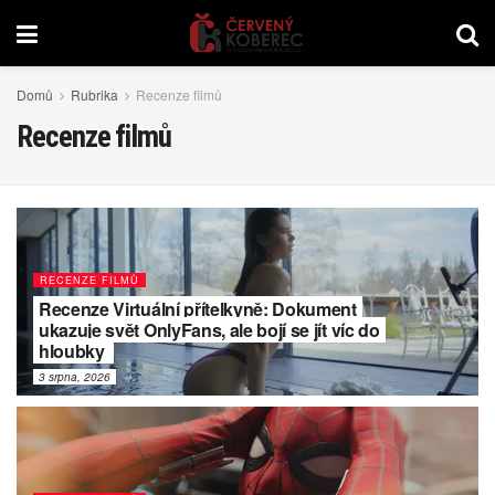
Domů
Rubrika
Recenze filmů
Recenze filmů
RECENZE FILMŮ
Recenze Virtuální přítelkyně: Dokument
ukazuje svět OnlyFans, ale bojí se jít víc do
hloubky
3 srpna, 2026