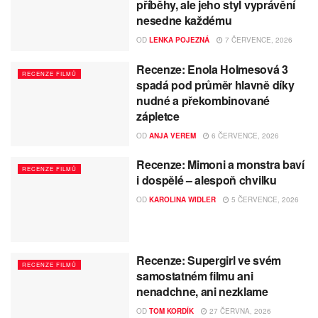
příběhy, ale jeho styl vyprávění
nesedne každému
OD
LENKA POJEZNÁ
7 ČERVENCE, 2026
Recenze: Enola Holmesová 3
RECENZE FILMŮ
spadá pod průměr hlavně díky
nudné a překombinované
zápletce
OD
ANJA VEREM
6 ČERVENCE, 2026
Recenze: Mimoni a monstra baví
RECENZE FILMŮ
i dospělé – alespoň chvilku
OD
KAROLINA WIDLER
5 ČERVENCE, 2026
Recenze: Supergirl ve svém
RECENZE FILMŮ
samostatném filmu ani
nenadchne, ani nezklame
OD
TOM KORDÍK
27 ČERVNA, 2026