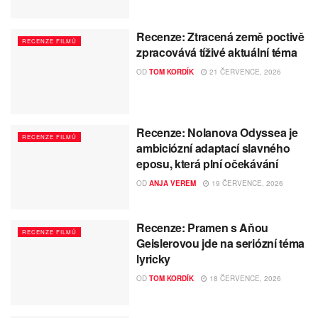
Recenze: Ztracená země poctivě
RECENZE FILMŮ
zpracovává tíživé aktuální téma
OD
TOM KORDÍK
21 ČERVENCE, 2026
Recenze: Nolanova Odyssea je
RECENZE FILMŮ
ambiciózní adaptací slavného
eposu, která plní očekávání
OD
ANJA VEREM
19 ČERVENCE, 2026
Recenze: Pramen s Aňou
RECENZE FILMŮ
Geislerovou jde na seriózní téma
lyricky
OD
TOM KORDÍK
18 ČERVENCE, 2026