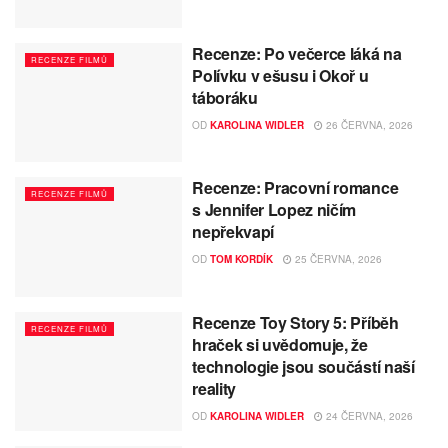
Recenze: Po večerce láká na
RECENZE FILMŮ
Polívku v ešusu i Okoř u
táboráku
OD
KAROLINA WIDLER
26 ČERVNA, 2026
Recenze: Pracovní romance
RECENZE FILMŮ
s Jennifer Lopez ničím
nepřekvapí
OD
TOM KORDÍK
25 ČERVNA, 2026
Recenze Toy Story 5: Příběh
RECENZE FILMŮ
hraček si uvědomuje, že
technologie jsou součástí naší
reality
OD
KAROLINA WIDLER
24 ČERVNA, 2026