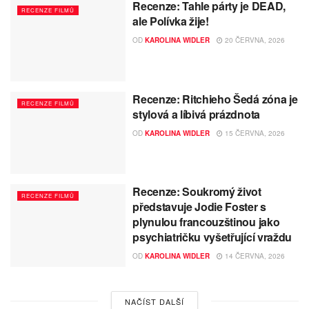
Recenze: Tahle párty je DEAD,
RECENZE FILMŮ
ale Polívka žije!
OD
KAROLINA WIDLER
20 ČERVNA, 2026
Recenze: Ritchieho Šedá zóna je
RECENZE FILMŮ
stylová a líbivá prázdnota
OD
KAROLINA WIDLER
15 ČERVNA, 2026
Recenze: Soukromý život
RECENZE FILMŮ
představuje Jodie Foster s
plynulou francouzštinou jako
psychiatričku vyšetřující vraždu
OD
KAROLINA WIDLER
14 ČERVNA, 2026
NAČÍST DALŠÍ