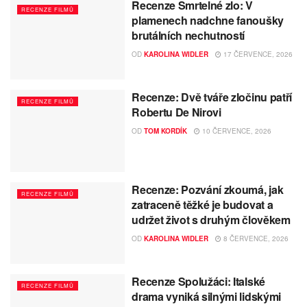
Recenze Smrtelné zlo: V
RECENZE FILMŮ
plamenech nadchne fanoušky
brutálních nechutností
OD
KAROLINA WIDLER
17 ČERVENCE, 2026
Recenze: Dvě tváře zločinu patří
RECENZE FILMŮ
Robertu De Nirovi
OD
TOM KORDÍK
10 ČERVENCE, 2026
Recenze: Pozvání zkoumá, jak
RECENZE FILMŮ
zatraceně těžké je budovat a
udržet život s druhým člověkem
OD
KAROLINA WIDLER
8 ČERVENCE, 2026
Recenze Spolužáci: Italské
RECENZE FILMŮ
drama vyniká silnými lidskými