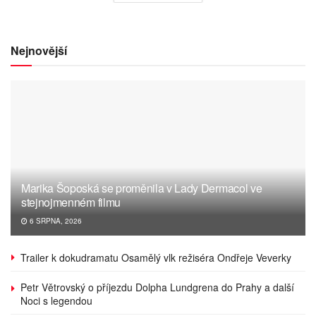
Nejnovější
Marika Šoposká se proměnila v Lady Dermacol ve
stejnojmenném filmu
6 SRPNA, 2026
Trailer k dokudramatu Osamělý vlk režiséra Ondřeje Veverky
Petr Větrovský o příjezdu Dolpha Lundgrena do Prahy a další
Noci s legendou