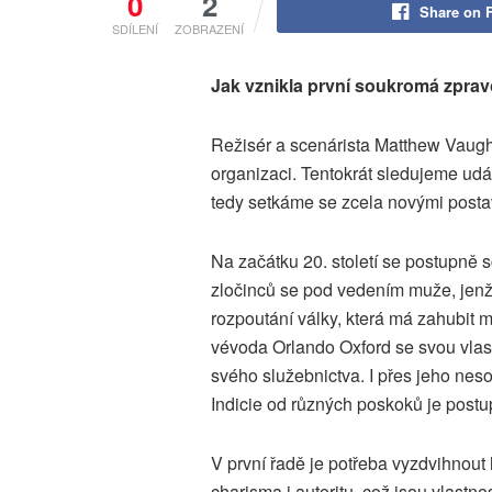
0
2
Share on 
SDÍLENÍ
ZOBRAZENÍ
Jak vznikla první soukromá zpra
Režisér a scenárista Matthew Vaughn
organizaci. Tentokrát sledujeme udál
tedy setkáme se zcela novými posta
Na začátku 20. století se postupně s
zločinců se pod vedením muže, jenž s
rozpoutání války, která má zahubit mi
vévoda Orlando Oxford se svou vlast
svého služebnictva. I přes jeho neso
Indicie od různých poskoků je post
V první řadě je potřeba vyzdvihnou
charisma i autoritu, což jsou vlastno