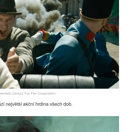
wentieth Century Fox Film Corporation)
zí největší akční hrdina všech dob.