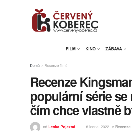
FILM
KINO
ZÁBAVA
Domů
Recenze filmů
Recenze Kingsman:
populární série s
čím chce vlastně b
od
Lenka Pojezná
8 ledna, 2022
v
Recenze 