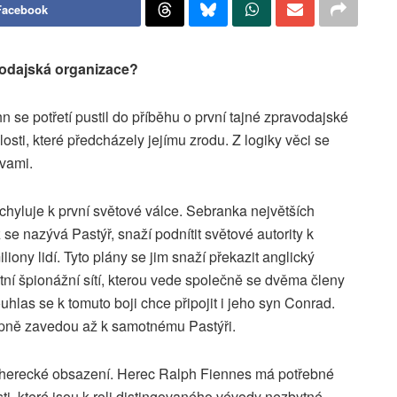
Facebook
vodajská organizace?
 se potřetí pustil do příběhu o první tajné zpravodajské
osti, které předcházely jejímu zrodu. Z logiky věci se
vami.
chyluje k první světové válce. Sebranka největších
e nazývá Pastýř, snaží podnítit světové autority k
liony lidí. Tyto plány se jim snaží překazit anglický
ní špionážní sítí, kterou vede společně se dvěma členy
uhlas se k tomuto boji chce připojit i jeho syn Conrad.
upně zavedou až k samotnému Pastýři.
t herecké obsazení. Herec Ralph Fiennes má potřebné
sti, které jsou k roli distingovaného vévody nezbytné.