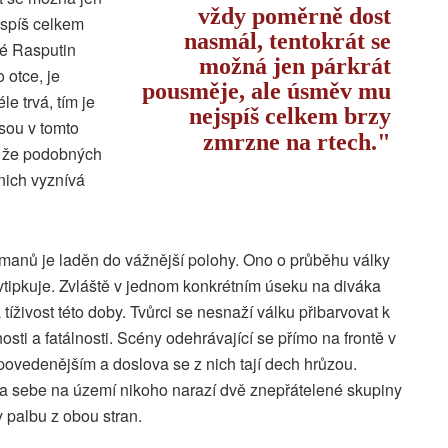
vždy poměrně dost
jspíš celkem
nasmál, tentokrát se
ré Rasputin
možná jen párkrát
 otce, je
pousměje, ale úsměv mu
le trvá, tím je
nejspíš celkem brzy
jsou v tomto
zmrzne na rtech.
 že podobných
nich vyznívá
gsmanů je laděn do vážnější polohy. Ono o průběhu války
vtipkuje. Zvláště v jednom konkrétním úseku na diváka
tíživost této doby. Tvůrci se nesnaží válku přibarvovat k
snosti a fatálnosti. Scény odehrávající se přímo na frontě v
ovedenějším a doslova se z nich tají dech hrůzou.
na sebe na území nikoho narazí dvě znepřátelené skupiny
y palbu z obou stran.