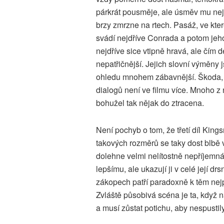
párkrát pousměje, ale úsměv mu ne
brzy zmrzne na rtech. Pasáž, ve kte
svádí nejdříve Conrada a potom jeho
nejdříve sice vtipně hravá, ale čím dé
nepatřičnější. Jejich slovní výměny 
ohledu mnohem zábavnější. Škoda,
dialogů není ve filmu více. Mnoho z 
bohužel tak nějak do ztracena.
Není pochyb o tom, že třetí díl Kin
takových rozměrů se taky dost blbě 
dolehne velmi nelítostně nepříjemná 
lepšímu, ale ukazují ji v celé její dr
zákopech patří paradoxně k těm nejp
Zvláště působivá scéna je ta, když 
a musí zůstat potichu, aby nespustil