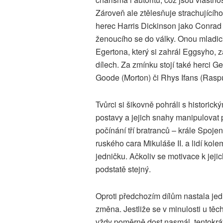
Zároveň ale ztělesňuje strachujícího
herec Harris Dickinson jako Conrad
ženoucího se do války. Onou mladic
Egertona, který si zahrál Eggsyho, 
dílech. Za zmínku stojí také herci 
Goode (Morton) či Rhys Ifans (Raspu
Tvůrci si šikovně pohráli s histori
postavy a jejich snahy manipulovat 
počínání tří bratranců – krále Spojen
ruského cara Mikuláše II. a lidí kole
jedničku. Ačkoliv se motivace k jejic
podstatě stejný.
Oproti předchozím dílům nastala je
změna. Jestliže se v minulosti u těc
vždy poměrně dost nasmál, tentokrá