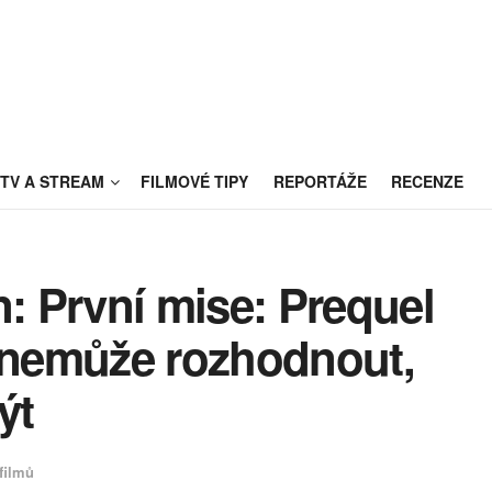
TV A STREAM
FILMOVÉ TIPY
REPORTÁŽE
RECENZE
 První mise: Prequel
e nemůže rozhodnout,
ýt
filmů