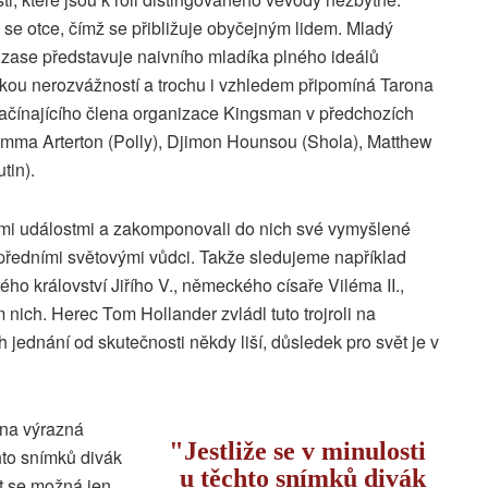
 se otce, čímž se přibližuje obyčejným lidem. Mladý
 zase představuje naivního mladíka plného ideálů
kou nerozvážností a trochu i vzhledem připomíná Tarona
začínajícího člena organizace Kingsman v předchozích
Gemma Arterton (Polly), Djimon Hounsou (Shola), Matthew
tin).
ckými událostmi a zakomponovali do nich své vymyšlené
předními světovými vůdci. Takže sledujeme například
ého království Jiřího V., německého císaře Viléma II.,
m nich. Herec Tom Hollander zvládl tuto trojroli na
h jednání od skutečnosti někdy liší, důsledek pro svět je v
dna výrazná
Jestliže se v minulosti
hto snímků divák
u těchto snímků divák
t se možná jen