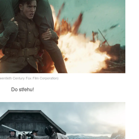
wentieth Century Fox Film Corporation)
Do střehu!