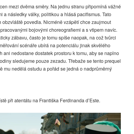
lcen mezi dvěma směry. Na jednu stranu připomíná vážné
 a následky války, politikou a hlásá pacifismus. Tato
ch obzvláště povedla. Nicméně vzápětí chce zaujmout
opracovanými bojovými choreografiemi a s vtipem navíc.
cky zábavu, často je tomu spíše naopak, na což tvůrci
ěřování scénáře ubírá na potenciálu jinak skvělého
 ani nedostane dostatek prostoru k tomu, aby se naplno
 hodiny sledujeme pouze zezadu. Třebaže se tento prequel
ě mu nedělá ostudu a pořád se jedná o nadprůměrný
stě při atentátu na Františka Ferdinanda d’Este.