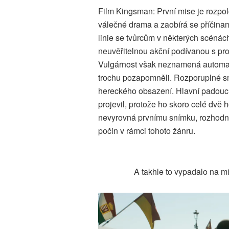
Film Kingsman: První mise je rozpo
válečné drama a zaobírá se příčinami
linie se tvůrcům v některých scéná
neuvěřitelnou akční podívanou s pr
Vulgárnost však neznamená automati
trochu pozapomněli. Rozporuplné sm
hereckého obsazení. Hlavní padouch
projevil, protože ho skoro celé dvě
nevyrovná prvnímu snímku, rozhodn
počin v rámci tohoto žánru.
A takhle to vypadalo na mí