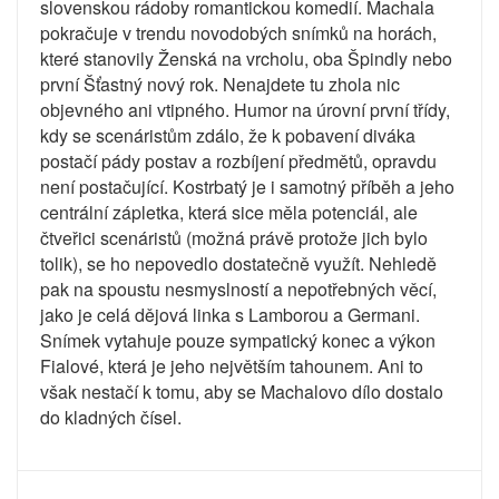
slovenskou rádoby romantickou komedií. Machala
pokračuje v trendu novodobých snímků na horách,
které stanovily Ženská na vrcholu, oba Špindly nebo
první Šťastný nový rok. Nenajdete tu zhola nic
objevného ani vtipného. Humor na úrovní první třídy,
kdy se scenáristům zdálo, že k pobavení diváka
postačí pády postav a rozbíjení předmětů, opravdu
není postačující. Kostrbatý je i samotný příběh a jeho
centrální zápletka, která sice měla potenciál, ale
čtveřici scenáristů (možná právě protože jich bylo
tolik), se ho nepovedlo dostatečně využít. Nehledě
pak na spoustu nesmyslností a nepotřebných věcí,
jako je celá dějová linka s Lamborou a Germani.
Snímek vytahuje pouze sympatický konec a výkon
Fialové, která je jeho největším tahounem. Ani to
však nestačí k tomu, aby se Machalovo dílo dostalo
do kladných čísel.