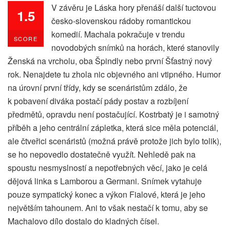
V závěru je Láska hory přenáší další tuctovou
1.5
česko-slovenskou rádoby romantickou
komedií. Machala pokračuje v trendu
SCORE
novodobých snímků na horách, které stanovily
Ženská na vrcholu, oba Špindly nebo první Šťastný nový
rok. Nenajdete tu zhola nic objevného ani vtipného. Humor
na úrovní první třídy, kdy se scenáristům zdálo, že
k pobavení diváka postačí pády postav a rozbíjení
předmětů, opravdu není postačující. Kostrbatý je i samotný
příběh a jeho centrální zápletka, která sice měla potenciál,
ale čtveřici scenáristů (možná právě protože jich bylo tolik),
se ho nepovedlo dostatečně využít. Nehledě pak na
spoustu nesmyslností a nepotřebných věcí, jako je celá
dějová linka s Lamborou a Germani. Snímek vytahuje
pouze sympatický konec a výkon Fialové, která je jeho
největším tahounem. Ani to však nestačí k tomu, aby se
Machalovo dílo dostalo do kladných čísel.