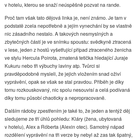
v hotelu, kterou se snaží neúspěšně pozvat na rande.
Proč tam však tato dějová linka je, není známo. Je tam v
podstatě zcela nepotřebně a jejím vynechání by se vlastně
nic zásadního nestalo. A takových nesmyslných a
zbytečných částí je ve snímku spoustu: svědkyně ztracená
v lese, jeden z hostů vyšetřující případ ztraceného ženicha
ve stylu Hercula Poirota, zmatená tetička hledající Juraje
Kukuru nebo tři výbuchy laviny atp. Tvůrci si
pravděpodobně mysleli, že jejich vložením snad oživí
vyprávění, opak se však se stal pravdou. Příběh je díky
tomu rozkouskovaný, nic spolu nesouvisí a celá podívaná
díky tomu působí chaoticky a nepropracovaně.
Dalším rádoby zpestřením je také to, že jeden a tentýž děj
sledujeme ze tří úhlů pohledu: Kláry (žena, ubytovaná
v hotelu), Alex a Róberta (Alexin otec). Samotný nápad
rozdělení vyprávění na tři verze by nebyl až zas tak špatný,