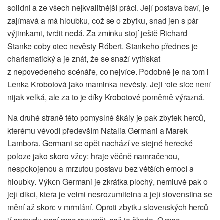
solidní a ze všech nejkvalitnější práci. Její postava baví, je
zajímavá a má hloubku, což se o zbytku, snad jen s pár
výjimkami, tvrdit nedá. Za zmínku stojí ještě Richard
Stanke coby otec nevěsty Róbert. Stankeho přednes je
charismatický a je znát, že se snaží vytřískat
z nepovedeného scénáře, co nejvíce. Podobně je na tom i
Lenka Krobotová jako maminka nevěsty. Její role sice není
nijak velká, ale za to je díky Krobotové poměrně výrazná.
Na druhé straně této pomyslné škály je pak zbytek herců,
kterému vévodí především Natalia Germani a Marek
Lambora. Germani se opět nachází ve stejné herecké
poloze jako skoro vždy: hraje věčně namračenou,
nespokojenou a mrzutou postavu bez větších emocí a
hloubky. Výkon Germani je zkrátka plochý, nemluvě pak o
její dikci, která je velmi nesrozumitelná a její slovenština se
mění až skoro v mrmlání. Oproti zbytku slovenských herců
jí opravdu není moc rozumět, což je škoda. O moc