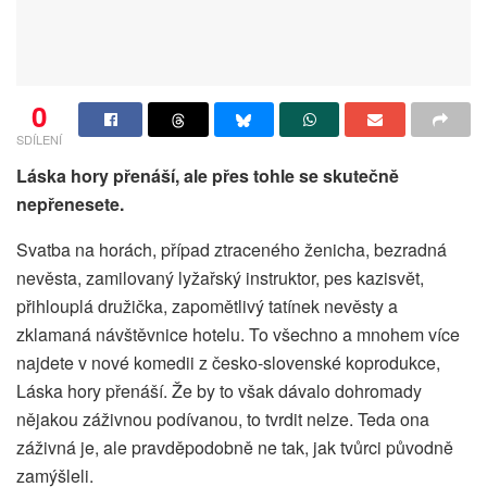
0
SDÍLENÍ
Láska hory přenáší, ale přes tohle se skutečně
nepřenesete.
Svatba na horách, případ ztraceného ženicha, bezradná
nevěsta, zamilovaný lyžařský instruktor, pes kazisvět,
přihlouplá družička, zapomětlivý tatínek nevěsty a
zklamaná návštěvnice hotelu. To všechno a mnohem více
najdete v nové komedii z česko-slovenské koprodukce,
Láska hory přenáší. Že by to však dávalo dohromady
nějakou záživnou podívanou, to tvrdit nelze. Teda ona
záživná je, ale pravděpodobně ne tak, jak tvůrci původně
zamýšleli.