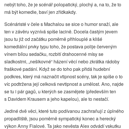
nebýt toho, že je scénář polopatický, plochý a, na to, že to
má být komedie, baví jen zřídkakdy.
Scénáristé v čele s Machalou se sice o humor snaží, ale
ten v závěru vyznívá spíše lacině. Docela častým jevem
jsou tu již od začátku poměrně přihlouplé a klišé
komediální prvky typu toho, že postava polije červeným
vínem bílou sedačku, rozbití drahocenné mísy se
sladkostmi, „nešikovné“ házení věcí nebo zkrátka rádoby
fraškové padání. Když se do toho pak přidá hudební
podkres, který má naznačit vtipnost scény, tak je spíše o to
víc podtržena její celková nevtipnost a umělost. Ano, najde
se tu i pár gagů, u kterých se zasmějete (především ten
s Davidem Krausem a jeho kapelou), ale to nestačí.
Jediné dvě věci, které tuto podívanou zachraňují z úplného
propadliště, jsou poměrně sympatický konec a herecký
výkon Anny Fialové. Ta jako nevěsta Alex odvádí vskutku