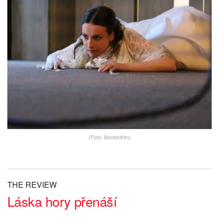
(Foto: Bontonfilm)
THE REVIEW
Láska hory přenáší