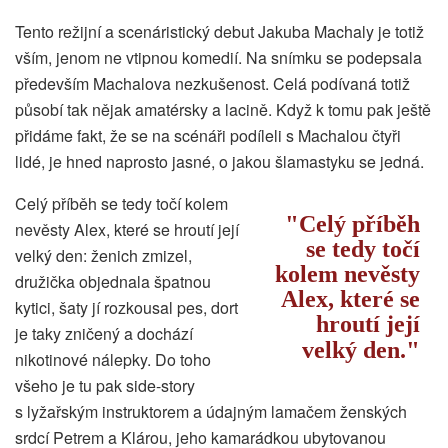
Tento režijní a scenáristický debut Jakuba Machaly je totiž
vším, jenom ne vtipnou komedií. Na snímku se podepsala
především Machalova nezkušenost. Celá podívaná totiž
působí tak nějak amatérsky a lacině. Když k tomu pak ještě
přidáme fakt, že se na scénáři podíleli s Machalou čtyři
lidé, je hned naprosto jasné, o jakou šlamastyku se jedná.
Celý příběh se tedy točí kolem
Celý příběh
nevěsty Alex, které se hroutí její
se tedy točí
velký den: ženich zmizel,
kolem nevěsty
družička objednala špatnou
Alex, které se
kytici, šaty jí rozkousal pes, dort
hroutí její
je taky zničený a dochází
velký den.
nikotinové nálepky. Do toho
všeho je tu pak side-story
s lyžařským instruktorem a údajným lamačem ženských
srdcí Petrem a Klárou, jeho kamarádkou ubytovanou