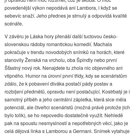
povedenější výkon nepodává ani Lambora, i když se
sebevíc snaží. Jeho přednes je strnulý a odpovídá kvalitě
scénáře.
V závěru je Láska hory přenáší další tuctovou česko-
slovenskou rádoby romantickou komedií. Machala
pokračuje v trendu novodobých snímků na horách, které
stanovily Ženská na vrcholu, oba Špindly nebo první
Šťastný nový rok. Nenajdete tu zhola nic objevného ani
vtipného. Humor na úrovní první třídy, kdy se scenáristům
zdálo, že k pobavení diváka postačí pády postav a
rozbíjení předmětů, opravdu není postačující. Kostrbatý je i
samotný příběh a jeho centrální zápletka, která sice měla
potenciál, ale čtveřici scenáristů (možná právě protože jich
bylo tolik), se ho nepovedlo dostatečně využít. Nehledě
pak na spoustu nesmyslností a nepotřebných věcí, jako je
celá dějová linka s Lamborou a Germani. Snímek vytahuje