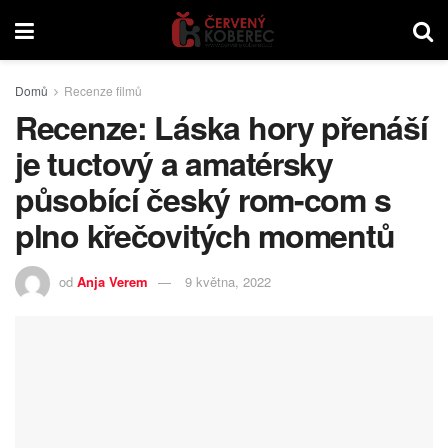
Domů
Recenze filmů
Recenze: Láska hory přenáší
je tuctový a amatérsky
působící český rom-com s
plno křečovitých momentů
od
Anja Verem
9 května, 2022