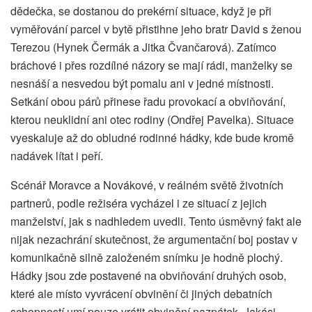
dědečka, se dostanou do prekérní situace, když je při
vyměřování parcel v bytě přistihne jeho bratr David s ženou
Terezou (Hynek Čermák a Jitka Čvančarová). Zatímco
bráchové i přes rozdílné názory se mají rádi, manželky se
nesnáší a nesvedou být pomalu ani v jedné místnosti.
Setkání obou párů přinese řadu provokací a obviňování,
kterou neuklidní ani otec rodiny (Ondřej Pavelka). Situace
vyeskaluje až do obludné rodinné hádky, kde bude kromě
nadávek lítat i peří.
Scénář Moravce a Novákové, v reálném světě životních
partnerů, podle režiséra vycházel i ze situací z jejich
manželství, jak s nadhledem uvedli. Tento úsměvný fakt ale
nijak nezachrání skutečnost, že argumentační boj postav v
komunikačně silně založeném snímku je hodně plochý.
Hádky jsou zde postavené na obviňování druhých osob,
které ale místo vyvrácení obvinění či jiných debatních
schopností umí pouze vrátit obvinění nazpátek. Jakási