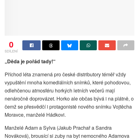
0
SDÍLENÍ
„Děda je pořád tady!“
Příchod léta znamená pro české distributory téměř vždy
vypuštění mnoha komediálních snímků, které pohodovou,
odlehčenou atmosféru horkých letních večerů mají
nenáročně doprovázet. Horko ale občas bývá i na plátně, o
čemž se přesvědčí i protagonisté nového snímku Vojtěcha
Moravce, manželé Hádkovi.
Manželé Adam a Sylva (Jakub Prachař a Sandra
Nováková), brousící si zuby na byt nemocného Adamova