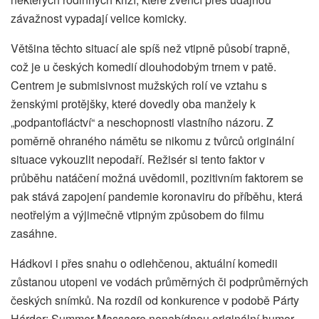
závažnost vypadají velice komicky.
Většina těchto situací ale spíš než vtipně působí trapně,
což je u českých komedií dlouhodobým trnem v patě.
Centrem je submisivnost mužských rolí ve vztahu s
ženskými protějšky, které dovedly oba manžely k
„podpantofláctví“ a neschopnosti vlastního názoru. Z
poměrně ohraného námětu se nikomu z tvůrců originální
situace vykouzlit nepodaří. Režisér si tento faktor v
průběhu natáčení možná uvědomil, pozitivním faktorem se
pak stává zapojení pandemie koronaviru do příběhu, která
neotřelým a výjimečně vtipným způsobem do filmu
zasáhne.
Hádkovi i přes snahu o odlehčenou, aktuální komedii
zůstanou utopeni ve vodách průměrných či podprůměrných
českých snímků. Na rozdíl od konkurence v podobě Párty
Hárder: Summer Massacre nenabídnou originální humor,