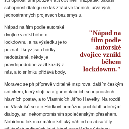
schopnost dialogu se tak ztrácí ve fádních, uřvaných,
jednostranných projevech bez smyslu.
Nápad na film podle autorské
Nápad na
dvojice vznikl během
film podle
lockdownu, a na výsledku je to
autorské
poznat. I když jsou hádky
dvojice vznikl
nedotažené, někdy je
během
pravděpodobně zažil každý z
lockdownu.
nás, a to snímku přidává body.
Moravec se při přípravě viditelně inspiroval dalším českým
snímkem, který stojí na argumentačních schopnostech
hlavních postav, a to Vlastnících Jiřího Havelky. Na rozdíl
od Vlastníků se ale Hádkovi nemůžou pochlubit údernými
dialogy, ani nekompromisním společenským přesahem.
Nabídnou tak maximálně kritický náhled do absurdity
některých rodinných krizí, které zvenčí přes údajnou