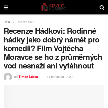
Domů
Recenze filmů
Recenze Hádkovi: Rodinné
hádky jako dobrý námět pro
komedii? Film Vojtěcha
Moravce se ho z průměrných
vod nesnaží ani vytáhnout
od
Timon Láska
14 července, 2022