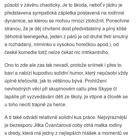
působí v závěru chaoticky. Je to škoda, neboť v jádru je
představena sympatická zápletka postavená na rodinné
dynamice, se kterou se mohou mnozí ztotožnit. Ponechme
stranou, že je děj chvílemi dost předvídatelný a plný klišé
(těhotná teenegerka, jeden z párů je od druhé třetí smutný
a rozhádaný, miminko s vysokou horečkou apod.), od
české komedie totiž nelze čekat nic intrikantního.
Ono to zde ale zas tak nevadí, protože snímek i přes to
baví a nabízí kupodivu solidní humor, který nepůsobí vždy
úplně křečovitě, jak to většinou bývá. Prohlížení
nevhodných věcí při skupinovém callu přes Skype či
lapálie při vyzvedávání dětí ze školy, je vtipné a člověk se
u toho necítí trapně za herce.
A ti také odvádí relativně solidní kus práce. Nejvýraznější
je bezesporu Jitka Čvančarová coby otrlá matka rodiny
s dredy, která má jedny z nejlepších hlášek a momentů ve