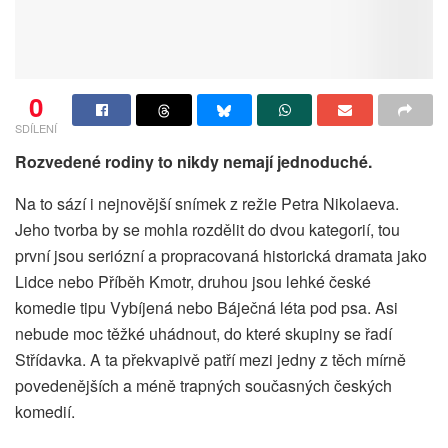
0
SDÍLENÍ
Rozvedené rodiny to nikdy nemají jednoduché.
Na to sází i nejnovější snímek z režie Petra Nikolaeva.
Jeho tvorba by se mohla rozdělit do dvou kategorií, tou
první jsou seriózní a propracovaná historická dramata jako
Lidce nebo Příběh Kmotr, druhou jsou lehké české
komedie tipu Vybíjená nebo Báječná léta pod psa. Asi
nebude moc těžké uhádnout, do které skupiny se řadí
Střídavka. A ta překvapivě patří mezi jedny z těch mírně
povedenějších a méně trapných současných českých
komedií.