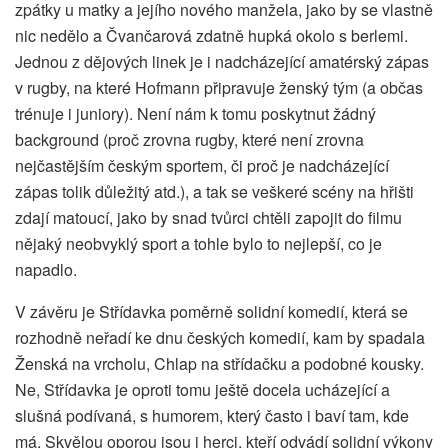
zpátky u matky a jejího nového manžela, jako by se vlastně
nic nedělo a Čvančarová zdatně hupká okolo s berlemi.
Jednou z dějových linek je i nadcházející amatérský zápas
v rugby, na které Hofmann připravuje ženský tým (a občas
trénuje i juniory). Není nám k tomu poskytnut žádný
background (proč zrovna rugby, které není zrovna
nejčastějším českým sportem, či proč je nadcházející
zápas tolik důležitý atd.), a tak se veškeré scény na hřišti
zdají matoucí, jako by snad tvůrci chtěli zapojit do filmu
nějaký neobvyklý sport a tohle bylo to nejlepší, co je
napadlo.
V závěru je Střídavka poměrně solidní komedií, která se
rozhodně neřadí ke dnu českých komedií, kam by spadala
Ženská na vrcholu, Chlap na střídačku a podobné kousky.
Ne, Střídavka je oproti tomu ještě docela ucházející a
slušná podívaná, s humorem, který často i baví tam, kde
má. Skvělou oporou jsou i herci, kteří odvádí solidní výkony