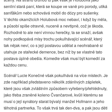
senilní stará paní, která se koupe ve vaně pro porody, utíká
saniťákům nebo schovává mobil do dózy pro sušenky.
V těchto okamžicích Holubová moc nebaví, i když by měla,
a působí spíše otravně, nuceně a nevtipně, což je škoda.
Rozhodně to ale není vinnou herečky, ta se snaží, avšak
nohy podkopává mísy trochu pokulhávající scénář, který
tak nějak neví, co s její postavou udělat a neohrabaně si
utahuje ze stařecké demence, bez níž by se vlastně tato
postava úplně obešla. Komedie však musí být komedií za
každou cenu.
Scénář Lucie Konečné však pokulhává na více místech. Je
zde například představeno několik zdánlivých zápletek,
které jsou však zvláštním způsobem vyřešeny/přehlédnuty,
jako třeba zraněné koleno Čvančarové, kvůli kterému se
musí o její synátory starat bývalý manžel Hofmann a jeho
těhotná partnerka. To však trvá tak den-dva, a pak jsou děti