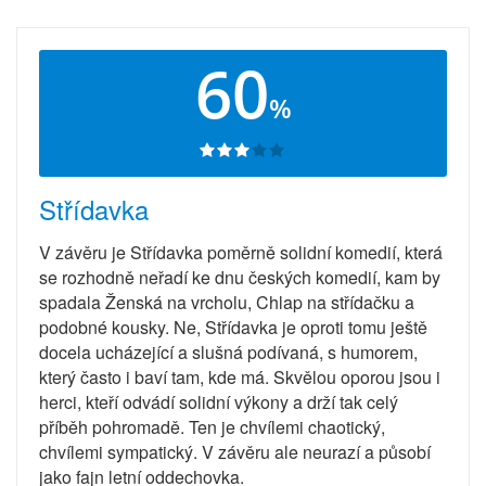
60
%
Střídavka
V závěru je Střídavka poměrně solidní komedií, která
se rozhodně neřadí ke dnu českých komedií, kam by
spadala Ženská na vrcholu, Chlap na střídačku a
podobné kousky. Ne, Střídavka je oproti tomu ještě
docela ucházející a slušná podívaná, s humorem,
který často i baví tam, kde má. Skvělou oporou jsou i
herci, kteří odvádí solidní výkony a drží tak celý
příběh pohromadě. Ten je chvílemi chaotický,
chvílemi sympatický. V závěru ale neurazí a působí
jako fajn letní oddechovka.