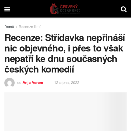
Domů
Recenze filmů
Recenze: Střídavka nepřináší
nic objevného, i přes to však
nepatří ke dnu současných
českých komedií
od
Anja Verem
12 srpna, 2022