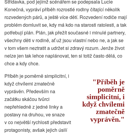
Střídavka, pod jejímž scénářem se podepsala Lucie
Konečná, vypráví příběh rozrostlé rodiny čítající několik
rozvedených párů, a ještě více dětí. Rozvedení rodiče mají
problém domluvit se, kdy má kdo na starosti ratolesti, a tak
potřebují plán. Plán, jak přežít současné i minulé partnery,
všechny děti v rodině, ať už jsou vlastní nebo ne, a jak se
v tom všem neztratit a udržet si zdravý rozum. Jenže život
nelze jen tak lehce naplánovat, ten si totiž často dělá, co
chce a kdy chce.
Příběh je poměrně simplicitní, i
Příběh je
když chvílemi zmatečně
poměrně
vyprávěn. Především na
simplicitní, i
začátku skáčou tvůrci
když chvílemi
nepřehledně z jedné linky a
zmatečně
postavy na druhou, ve snaze
vyprávěn.
v co největší rychlosti představit
protagonisty, avšak jejich úsilí