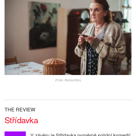
(Foto: Bontonfilm)
THE REVIEW
Střídavka
V závěru je Střídavka poměrně solidní komedií,