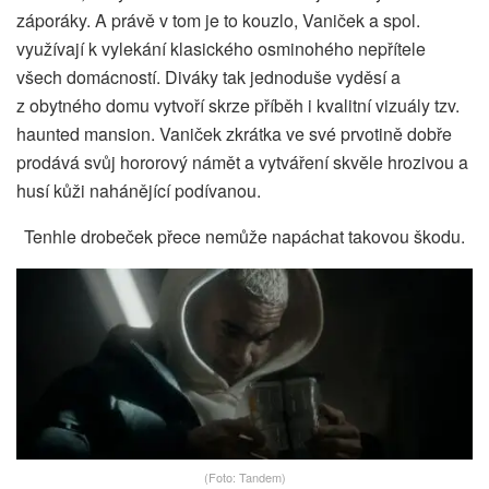
záporáky. A právě v tom je to kouzlo, Vaniček a spol.
využívají k vylekání klasického osminohého nepřítele
všech domácností. Diváky tak jednoduše vyděsí a
z obytného domu vytvoří skrze příběh i kvalitní vizuály tzv.
haunted mansion. Vaniček zkrátka ve své prvotině dobře
prodává svůj hororový námět a vytváření skvěle hrozivou a
husí kůži nahánějící podívanou.
Tenhle drobeček přece nemůže napáchat takovou škodu.
(Foto: Tandem)