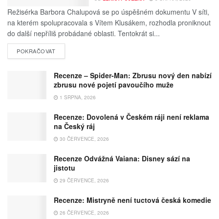
Režisérka Barbora Chalupová se po úspěšném dokumentu V síti,
na kterém spolupracovala s Vítem Klusákem, rozhodla proniknout
do další nepříliš probádané oblasti. Tentokrát si...
POKRAČOVAT
Recenze – Spider-Man: Zbrusu nový den nabízí
zbrusu nové pojetí pavoučího muže
1 SRPNA, 2026
Recenze: Dovolená v Českém ráji není reklama
na Český ráj
30 ČERVENCE, 2026
Recenze Odvážná Vaiana: Disney sází na
jistotu
29 ČERVENCE, 2026
Recenze: Mistryně není tuctová česká komedie
26 ČERVENCE, 2026