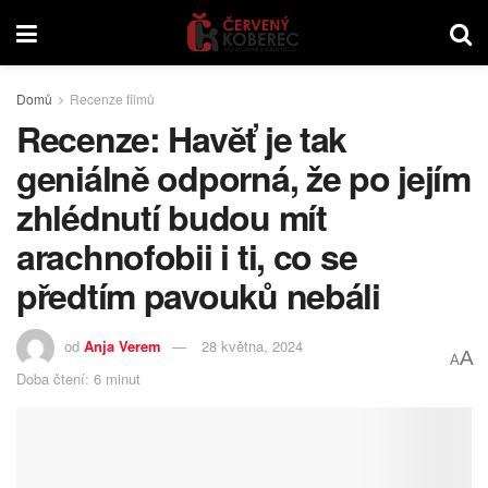
Domů
Recenze filmů
Recenze: Havěť je tak
geniálně odporná, že po jejím
zhlédnutí budou mít
arachnofobii i ti, co se
předtím pavouků nebáli
od
Anja Verem
28 května, 2024
A
A
Doba čtení: 6 minut