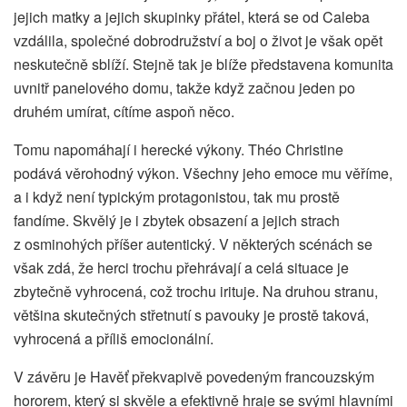
jejich matky a jejich skupinky přátel, která se od Caleba
vzdálila, společné dobrodružství a boj o život je však opět
neskutečně sblíží. Stejně tak je blíže představena komunita
uvnitř panelového domu, takže když začnou jeden po
druhém umírat, cítíme aspoň něco.
Tomu napomáhají i herecké výkony. Théo Christine
podává věrohodný výkon. Všechny jeho emoce mu věříme,
a i když není typickým protagonistou, tak mu prostě
fandíme. Skvělý je i zbytek obsazení a jejich strach
z osminohých příšer autentický. V některých scénách se
však zdá, že herci trochu přehrávají a celá situace je
zbytečně vyhrocená, což trochu irituje. Na druhou stranu,
většina skutečných střetnutí s pavouky je prostě taková,
vyhrocená a příliš emocionální.
V závěru je Havěť překvapivě povedeným francouzským
hororem, který si skvěle a efektivně hraje se svými hlavními