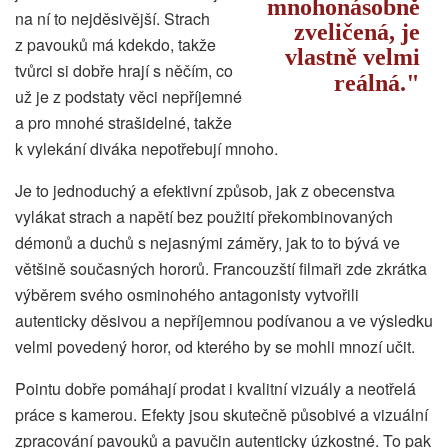
mnohonásobně
na ní to nejděsivější. Strach
zveličená, je
z pavouků má kdekdo, takže
vlastně velmi
tvůrci si dobře hrají s něčím, co
reálná.
už je z podstaty věci nepříjemné
a pro mnohé strašidelné, takže
k vylekání diváka nepotřebují mnoho.
Je to jednoduchý a efektivní způsob, jak z obecenstva
vylákat strach a napětí bez použití překombinovaných
démonů a duchů s nejasnými záměry, jak to to bývá ve
většině současných hororů. Francouzští filmaři zde zkrátka
výběrem svého osminohého antagonisty vytvořili
autenticky děsivou a nepříjemnou podívanou a ve výsledku
velmi povedený horor, od kterého by se mohli mnozí učit.
Pointu dobře pomáhají prodat i kvalitní vizuály a neotřelá
práce s kamerou. Efekty jsou skutečně působivé a vizuální
zpracování pavouků a pavučin autenticky úzkostné. To pak