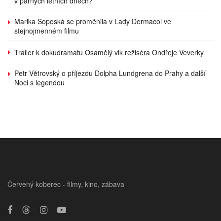
v parných letních dnech?
Marika Šoposká se proměnila v Lady Dermacol ve
stejnojmenném filmu
Trailer k dokudramatu Osamělý vlk režiséra Ondřeje Veverky
Petr Větrovský o příjezdu Dolpha Lundgrena do Prahy a další
Noci s legendou
Červený koberec - filmy, kino, zábava