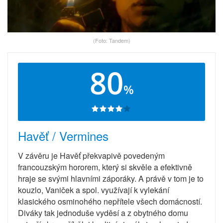
(Foto: Tandem)
80
%
Havěť / Vermines
V závěru je Havěť překvapivě povedeným
francouzským hororem, který si skvěle a efektivně
hraje se svými hlavními záporáky. A právě v tom je to
kouzlo, Vaniček a spol. využívají k vylekání
klasického osminohého nepřítele všech domácností.
Diváky tak jednoduše vyděsí a z obytného domu