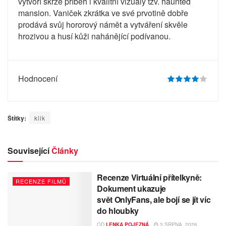
vytvoří skrze příběh i kvalitní vizuály tzv. haunted
mansion. Vaniček zkrátka ve své prvotině dobře
prodává svůj hororový námět a vytváření skvěle
hrozivou a husí kůži nahánějící podívanou.
Hodnocení
Štítky:
klik
Související
Články
Recenze Virtuální přítelkyně:
RECENZE FILMŮ
Dokument ukazuje
svět OnlyFans, ale bojí se jít víc
do hloubky
OD
LENKA POJEZNÁ
3 SRPNA, 2026