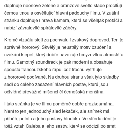
doplňuje neonové zelené a oranžové světlo slabě prociťují
černou tmou a osvětlující hlavní padouchy filmu. Vizuální
stránku doplňuje i hravá kamera, která se všelijak protáčí a
nabízí závraťovité spirálovité záběry.
Kromě vizuálu stojí za pochvalu i zvukový doprovod. Ten je
správně hororový. Skvělý je neustálý motiv bzučení a
cvakání klepet, který dobře navozuje hmyzovitou atmosféru
filmu. Samotný soundtrack je pak moderní a obsahuje
spoustu francouzského rapu, což trochu vytrhuje
z hororové podívané. Na druhou stranu však tyto skladby
sedí do celého zasazení hlavních postav, které jsou
očividně převážně míšenci či černošská menšina.
I tato stránka je ve filmu poměrně dobře prozkoumána.
Není to jen jednoduchý sled lekaček, ale snímek má
příběh, pointu a jeho postavy hloubku. Ve středu dění je
totiž vztah Caleba a jeho sestry, který se odcizil po smrti