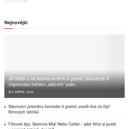
Nejnovější
Jiří Mádl o roli tatínka ve filmu 6 gramů, tělocvičně či
improvizaci během „akčních“ scén
8 SRPNA, 2026
Slavnosní premiéru komedie 6 gramů uvedli dva ze čtyř
filmových tatínků
Filmové tipy: Mamma Mia! Nebo Čelisti – jaké filmy si pustit