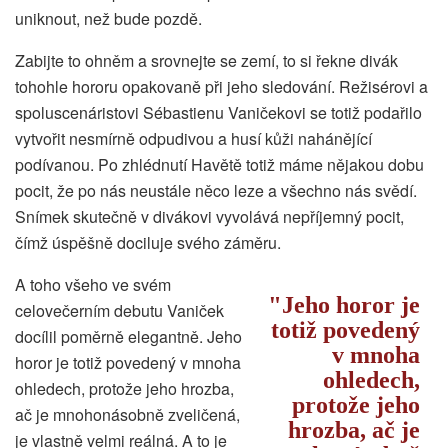
uniknout, než bude pozdě.
Zabijte to ohněm a srovnejte se zemí, to si řekne divák
tohohle hororu opakovaně při jeho sledování. Režisérovi a
spoluscenáristovi Sébastienu Vaničekovi se totiž podařilo
vytvořit nesmírně odpudivou a husí kůži nahánějící
podívanou. Po zhlédnutí Havětě totiž máme nějakou dobu
pocit, že po nás neustále něco leze a všechno nás svědí.
Snímek skutečně v divákovi vyvolává nepříjemný pocit,
čímž úspěšně dociluje svého záměru.
A toho všeho ve svém
Jeho horor je
celovečerním debutu Vaniček
totiž povedený
docílil poměrně elegantně. Jeho
v mnoha
horor je totiž povedený v mnoha
ohledech,
ohledech, protože jeho hrozba,
protože jeho
ač je mnohonásobně zveličená,
hrozba, ač je
je vlastně velmi reálná. A to je