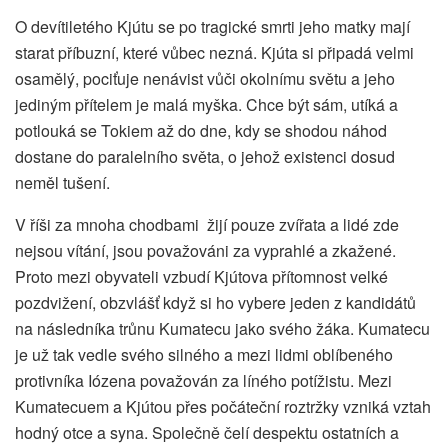
O devítiletého Kjútu se po tragické smrti jeho matky mají
starat příbuzní, které vůbec nezná. Kjúta si připadá velmi
osamělý, pociťuje nenávist vůči okolnímu světu a jeho
jediným přítelem je malá myška. Chce být sám, utíká a
potlouká se Tokiem až do dne, kdy se shodou náhod
dostane do paralelního světa, o jehož existenci dosud
neměl tušení.
V říši za mnoha chodbami žijí pouze zvířata a lidé zde
nejsou vítání, jsou považováni za vyprahlé a zkažené.
Proto mezi obyvateli vzbudí Kjútova přítomnost velké
pozdvižení, obzvlášť když si ho vybere jeden z kandidátů
na následníka trůnu Kumatecu jako svého žáka. Kumatecu
je už tak vedle svého silného a mezi lidmi oblíbeného
protivníka Iózena považován za líného potížistu. Mezi
Kumatecuem a Kjútou přes počáteční roztržky vzniká vztah
hodný otce a syna. Společně čelí despektu ostatních a