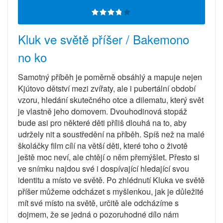
Kluk ve světě příšer / Bakemono
no ko
Samotný příběh je poměrně obsáhlý a mapuje nejen
Kjútovo dětství mezi zvířaty, ale i pubertální období
vzoru, hledání skutečného otce a dilematu, který svět
je vlastně jeho domovem. Dvouhodinová stopáž
bude asi pro některé děti příliš dlouhá na to, aby
udržely nit a soustředění na příběh. Spíš než na malé
školáčky film cílí na větší děti, které toho o životě
ještě moc neví, ale chtějí o něm přemýšlet. Přesto si
ve snímku najdou své i dospívající hledající svou
identitu a místo ve světě. Po zhlédnutí Kluka ve světě
příšer můžeme odcházet s myšlenkou, jak je důležité
mít své místo na světě, určitě ale odcházíme s
dojmem, že se jedná o pozoruhodné dílo nám