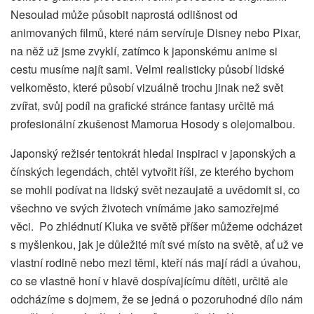
Nesoulad může působit naprostá odlišnost od
animovaných filmů, které nám servíruje Disney nebo Pixar,
na něž už jsme zvyklí, zatímco k japonskému anime si
cestu musíme najít sami. Velmi realisticky působí lidské
velkoměsto, které působí vizuálně trochu jinak než svět
zvířat, svůj podíl na grafické stránce fantasy určitě má
profesionální zkušenost Mamorua Hosody s olejomalbou.
Japonský režisér tentokrát hledal inspiraci v japonských a
čínských legendách, chtěl vytvořit říši, ze kterého bychom
se mohli podívat na lidský svět nezaujatě a uvědomit si, co
všechno ve svých životech vnímáme jako samozřejmé
věci. Po zhlédnutí Kluka ve světě příšer můžeme odcházet
s myšlenkou, jak je důležité mít své místo na světě, ať už ve
vlastní rodině nebo mezi těmi, kteří nás mají rádi a úvahou,
co se vlastně honí v hlavě dospívajícímu dítěti, určitě ale
odcházíme s dojmem, že se jedná o pozoruhodné dílo nám