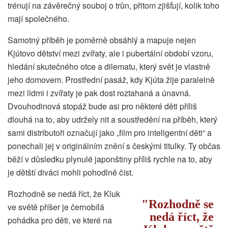
trénují na závěrečný souboj o trůn, přitom zjišťují, kolik toho
mají společného.
Samotný příběh je poměrně obsáhlý a mapuje nejen
Kjútovo dětství mezi zvířaty, ale i pubertální období vzoru,
hledání skutečného otce a dilematu, který svět je vlastně
jeho domovem. Prostřední pasáž, kdy Kjúta žije paralelně
mezi lidmi i zvířaty je pak dost roztahaná a únavná.
Dvouhodinová stopáž bude asi pro některé děti příliš
dlouhá na to, aby udržely nit a soustředění na příběh, který
sami distributoři označují jako „film pro inteligentní děti“ a
ponechali jej v originálním znění s českými titulky. Ty občas
běží v důsledku plynulé japonštiny příliš rychle na to, aby
je dětští diváci mohli pohodlně číst.
Rozhodně se nedá říct, že Kluk
Rozhodně se
ve světě příšer je černobílá
nedá říct, že
pohádka pro děti, ve které na