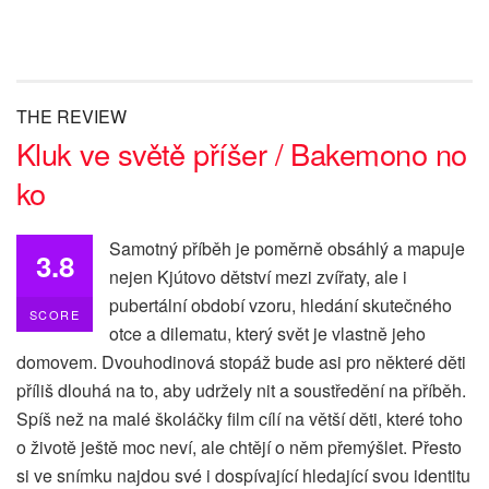
THE REVIEW
Kluk ve světě příšer / Bakemono no
ko
Samotný příběh je poměrně obsáhlý a mapuje
3.8
nejen Kjútovo dětství mezi zvířaty, ale i
pubertální období vzoru, hledání skutečného
SCORE
otce a dilematu, který svět je vlastně jeho
domovem. Dvouhodinová stopáž bude asi pro některé děti
příliš dlouhá na to, aby udržely nit a soustředění na příběh.
Spíš než na malé školáčky film cílí na větší děti, které toho
o životě ještě moc neví, ale chtějí o něm přemýšlet. Přesto
si ve snímku najdou své i dospívající hledající svou identitu