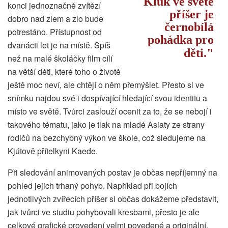
Kluk ve světě
konci jednoznačně zvítězí
příšer je
dobro nad zlem a zlo bude
černobílá
potrestáno. Přístupnost od
pohádka pro
dvanácti let je na místě. Spíš
děti.
než na malé školáčky film cílí
na větší děti, které toho o životě
ještě moc neví, ale chtějí o něm přemýšlet. Přesto si ve
snímku najdou své i dospívající hledající svou identitu a
místo ve světě. Tvůrci zaslouží ocenit za to, že se nebojí i
takového tématu, jako je tlak na mladé Asiaty ze strany
rodičů na bezchybný výkon ve škole, což sledujeme na
Kjútově přítelkyni Kaede.
Při sledování animovaných postav je občas nepříjemný na
pohled jejich trhaný pohyb. Například při bojích
jednotlivých zvířecích příšer si občas dokážeme představit,
jak tvůrci ve studiu pohybovali kresbami, přesto je ale
celkové grafické provedení velmi povedené a originální.