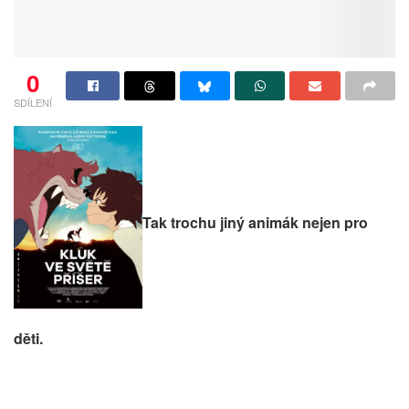
0
SDÍLENÍ
Tak trochu jiný animák nejen pro
děti.