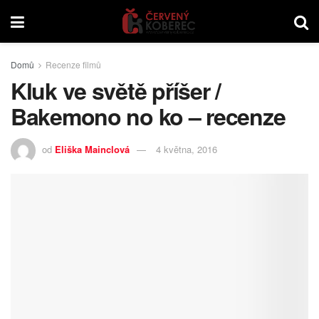
Domů
Recenze filmů
Kluk ve světě příšer /
Bakemono no ko – recenze
od
Eliška Mainclová
4 května, 2016