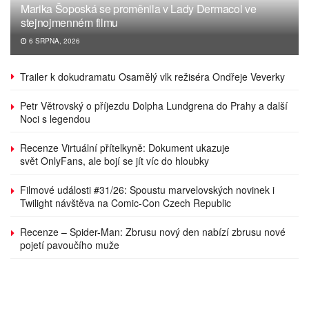
Marika Šoposká se proměnila v Lady Dermacol ve
stejnojmenném filmu
6 SRPNA, 2026
Trailer k dokudramatu Osamělý vlk režiséra Ondřeje Veverky
Petr Větrovský o příjezdu Dolpha Lundgrena do Prahy a další
Noci s legendou
Recenze Virtuální přítelkyně: Dokument ukazuje
svět OnlyFans, ale bojí se jít víc do hloubky
Filmové události #31/26: Spoustu marvelovských novinek i
Twilight návštěva na Comic-Con Czech Republic
Recenze – Spider-Man: Zbrusu nový den nabízí zbrusu nové
pojetí pavoučího muže