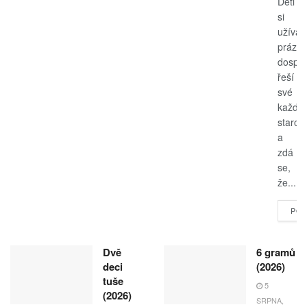
Děti
si
užívají
prázdn
dospěl
řeší
své
každo
starost
a
zdá
se,
že...
POK
Dvě
6 gramů
deci
(2026)
tuše
5
(2026)
SRPNA,