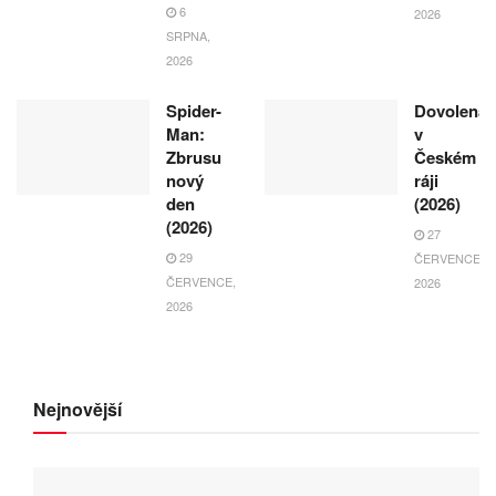
6
2026
SRPNA,
2026
Spider-
Dovolená
Man:
v
Zbrusu
Českém
nový
ráji
den
(2026)
(2026)
27
29
ČERVENCE,
ČERVENCE,
2026
2026
Nejnovější