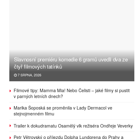
Slavnosní premiéru komedie 6 gramů uvedli dva ze
čtyř filmových tatínků
7 SRPNA, 2026
Filmové tipy: Mamma Mia! Nebo Čelisti – jaké filmy si pustit
v parných letních dnech?
Marika Šoposká se proměnila v Lady Dermacol ve
stejnojmenném filmu
Trailer k dokudramatu Osamělý vlk režiséra Ondřeje Veverky
Petr Větrovský o příjezdu Dolpha Lundgrena do Prahy a