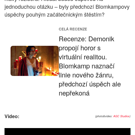
jednoduchou otázku – byly předchozí Blomkampovy
úspěchy pouhým začátečnickým štěstím?
CELÁ RECENZE
Recenze: Demonik
propojí horor s
virtuální realitou.
Blomkamp naznačí
linie nového žánru,
předchozí úspěch ale
nepřekoná
Video:
(photo&video:
AGC Studios
)