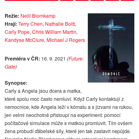
Režie:
Neill Blomkamp
Hrají:
Terry Chen
,
Nathalie Boltt
,
Carly Pope
,
Chris William Martin
,
Kandyse McClure
,
Michael J Rogers
Premiéra v ČR:
16. 9. 2021
(
Future
Gate
)
Synopse:
Carly a Angela jsou dcera a matka,
které spolu moc často nemluví. Když Carly kontaktují z
nemocnice, kde Angela leží v kómatu a s jizvami na rukou,
jen velmi neochotně přistoupí na experiment: pomocí
počítačové simulace může s matkou promluvit. Tím ovšem
žena probudí ďábelské síly, které jen tak zastavit nepůjde.