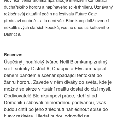
Novinka Neilla Blomkampa slibuje intenzivní kombinaci
duchařského hororu a napínavého sci-fi thrilleru. Uznávaný
režisér svůj aktuální počin na festivalu Future Gate
představí osobně – a to není vše. Blomkamp totiž uvede i
několik svých starších kousků, včetně dnes už kultovního
District 9.
Recenze:
Úspěšný jihoafrický tvůrce Neill Blomkamp známý
sci-fi snímky District 9, Chappie a Elysium napsal
během pandemie scénář spadající tentokrát do
žánru hororu. Zavede v něm diváky do světa, kde je
možné se skrze virtuální realitu dostat do cizí mysli.
Obdivovatelé Blomkampovi práce, kteří si od
Demoniku slibovali mimořádnou podívanou, však
budou chtít po jeho zhlédnutí nahlédnout spíše do
hlavy režiséra. Hledat budou odpověď na