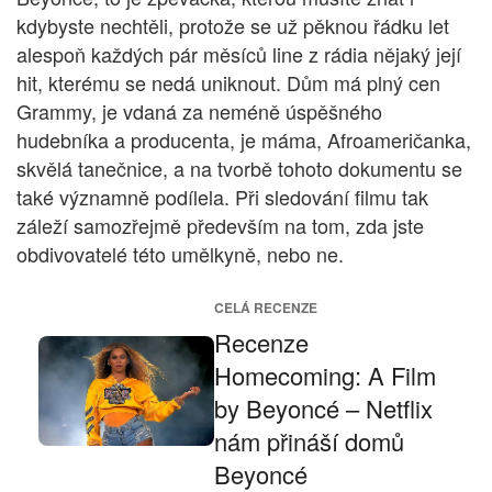
kdybyste nechtěli, protože se už pěknou řádku let
alespoň každých pár měsíců line z rádia nějaký její
hit, kterému se nedá uniknout. Dům má plný cen
Grammy, je vdaná za neméně úspěšného
hudebníka a producenta, je máma, Afroameričanka,
skvělá tanečnice, a na tvorbě tohoto dokumentu se
také významně podílela. Při sledování filmu tak
záleží samozřejmě především na tom, zda jste
obdivovatelé této umělkyně, nebo ne.
CELÁ RECENZE
Recenze
Homecoming: A Film
by Beyoncé – Netflix
nám přináší domů
Beyoncé