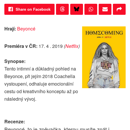
Share on Facebook
Hrají:
Beyoncé
Premiéra v ČR:
17. 4 . 2019
(
Netflix
)
Synopse:
Tento intimní a důkladný pohled na
Beyonce, při jejím 2018 Coachella
vystoupení, odhaluje emocionální
cestu od kreativního konceptu až po
následný vývoj.
Recenze:
Beyoncé, to je zpěvačka, kterou musíte znát i