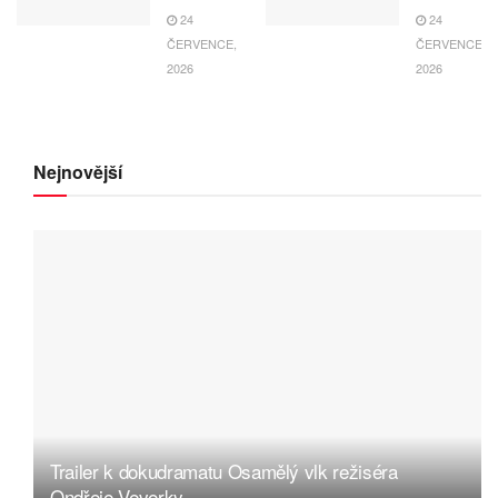
24
24
ČERVENCE,
ČERVENCE,
2026
2026
Nejnovější
Trailer k dokudramatu Osamělý vlk režiséra
Ondřeje Veverky