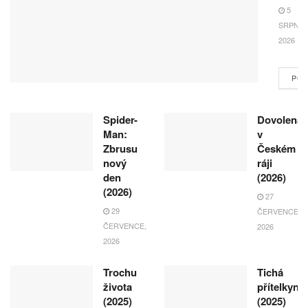
5
SRPNA,
2026
POK
Spider-
Dovolená
Man:
v
Zbrusu
Českém
nový
ráji
den
(2026)
(2026)
27
29
ČERVENCE,
ČERVENCE,
2026
2026
Trochu
Tichá
života
přítelkyně
(2025)
(2025)