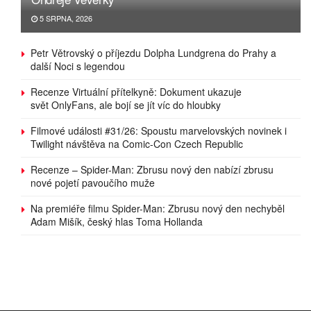
5 SRPNA, 2026
Petr Větrovský o příjezdu Dolpha Lundgrena do Prahy a
další Noci s legendou
Recenze Virtuální přítelkyně: Dokument ukazuje
svět OnlyFans, ale bojí se jít víc do hloubky
Filmové události #31/26: Spoustu marvelovských novinek i
Twilight návštěva na Comic-Con Czech Republic
Recenze – Spider-Man: Zbrusu nový den nabízí zbrusu
nové pojetí pavoučího muže
Na premiéře filmu Spider-Man: Zbrusu nový den nechyběl
Adam Mišík, český hlas Toma Hollanda