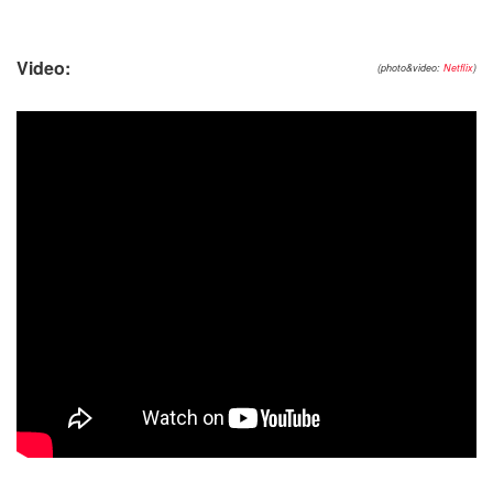
Video:
(photo&video:
Netflix
)