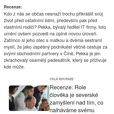
Recenze:
Kdo z nás se občas nesnaží trochu přikrášlit svůj
život před ostatními lidmi, především pak před
vlastními rodiči? Pekka, bývalý ředitel IT firmy, toto
umění ovšem pozvedl na úplně novou úroveň.
Zatímco si jeho otec s matkou a dvěma sestrami
myslí, že jako úspěšný podnikatel věčně cestuje za
svými obchodními partnery v Číně, Pekka je jen
zkrachovalý osamělý padesátník, který se přiživuje
kde může.
CELÁ RECENZE
Recenze: Role
člověka je severské
zamyšlení nad tím, co
nalháváme svému