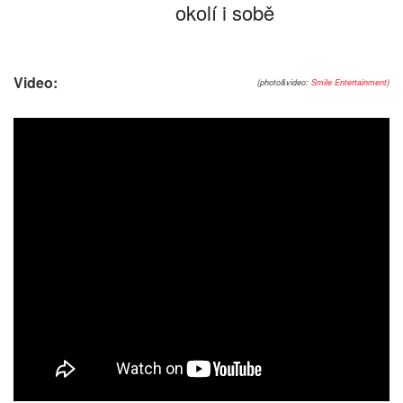
okolí i sobě
Video:
(photo&video:
Smile Entertainment
)