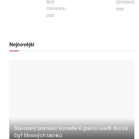
29
ČERVENCE,
ČERVENCE,
2026
2026
Nejnovější
Slavnosní premiéru komedie 6 gramů uvedli dva ze
čtyř filmových tatínků