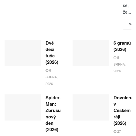
se,
že...
POK
Dvě
6 gramů
deci
(2026)
tuše
5
(2026)
SRPNA,
6
2026
SRPNA,
2026
Spider-
Dovolená
Man:
v
Zbrusu
Českém
nový
ráji
den
(2026)
(2026)
27