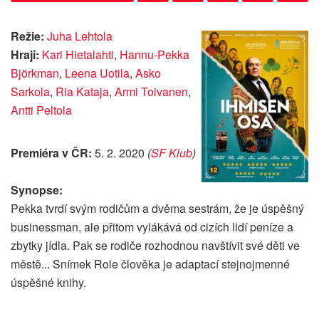
Režie:
Juha Lehtola
Hrají:
Kari Hietalahti
,
Hannu-Pekka
Björkman
,
Leena Uotila
,
Asko
Sarkola
,
Ria Kataja
,
Armi Toivanen
,
Antti Peltola
Premiéra v ČR:
5. 2. 2020
(
SF Klub
)
Synopse:
Pekka tvrdí svým rodičům a dvěma sestrám, že je úspěšný
businessman, ale přitom vylákává od cizích lidí peníze a
zbytky jídla. Pak se rodiče rozhodnou navštívit své děti ve
městě... Snímek Role člověka je adaptací stejnojmenné
úspěšné knihy.