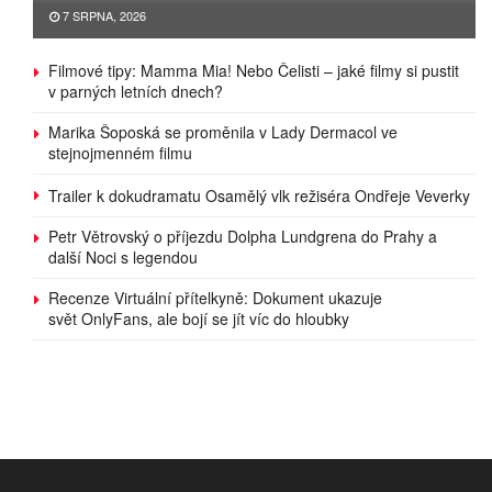
7 SRPNA, 2026
Filmové tipy: Mamma Mia! Nebo Čelisti – jaké filmy si pustit
v parných letních dnech?
Marika Šoposká se proměnila v Lady Dermacol ve
stejnojmenném filmu
Trailer k dokudramatu Osamělý vlk režiséra Ondřeje Veverky
Petr Větrovský o příjezdu Dolpha Lundgrena do Prahy a
další Noci s legendou
Recenze Virtuální přítelkyně: Dokument ukazuje
svět OnlyFans, ale bojí se jít víc do hloubky