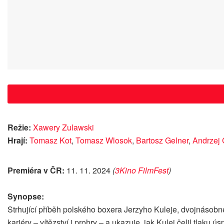
Režie:
Xawery Zulawski
Hrají:
Tomasz Kot
,
Tomasz Wlosok
,
Bartosz Gelner
,
Andrzej 
Premiéra v ČR:
11. 11. 2024
(
3Kino FilmFest
)
Synopse:
Strhující příběh polského boxera Jerzyho Kuleje, dvojnásobné
kariéry – vítězství i prohry – a ukazuje, jak Kulej čelil tlak