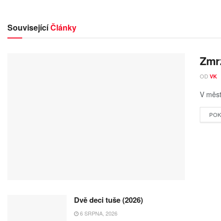
Související
Články
Zmrz
OD
VK
V měst
POK
Dvě deci tuše (2026)
6 SRPNA, 2026