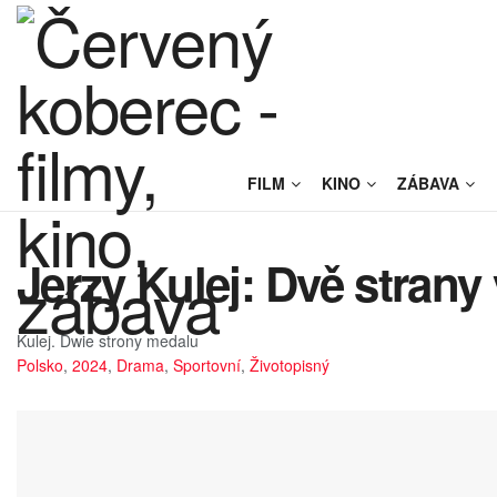
FILM
KINO
ZÁBAVA
Jerzy Kulej: Dvě strany 
Kulej. Dwie strony medalu
Polsko
,
2024
,
Drama
,
Sportovní
,
Životopisný