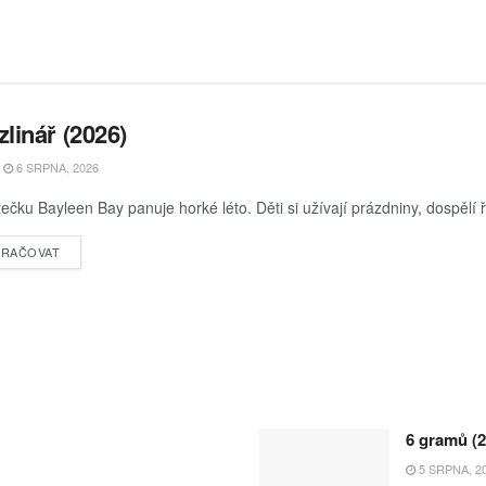
linář (2026)
6 SRPNA, 2026
ečku Bayleen Bay panuje horké léto. Děti si užívají prázdniny, dospělí ř
RAČOVAT
6 gramů (2
5 SRPNA, 2