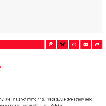
a
, ale i na život mimo ring. Představuje dvě strany jeho
rává na pozadí šedesátých let v Polsku.