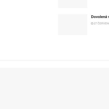
Dovolená v
27 ČERVENC