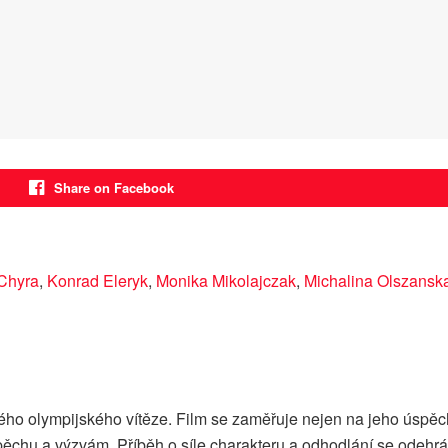
Share on Facebook
Chyra
,
Konrad Eleryk
,
Monika Mikolajczak
,
Michalina Olszansk
ho olympijského vítěze. Film se zaměřuje nejen na jeho úspěchy
u úspěchu a výzvám. Příběh o síle charakteru a odhodlání se odeh