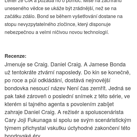
Leiter ze CIA a požádá ho o pomoc. Mise na záchranu
uneseného vědce se ukáže být zrádnější, než se na
začátku zdálo. Bond se během vyšetřování dostane na
stopu nevyzpytatelného zločince, který disponuje
nebezpečnou a velmi ničivou novou technologií.
Recenze:
Jmenuje se Craig. Daniel Craig. A Jamese Bonda
už tentokráte ztvární naposledy. Do kin se konečně,
po roce a půl odkládání, dostává nejnovější
bondovka nesoucí název Není čas zemřít. Jedná se
pak také zároveň o poslední snímek z této série, ve
kterém si tajného agenta s povolením zabíjet
zahraje Daniel Craig. A režisér a spoluscenárista
Cary Joji Fukunaga si spolu se svým scenáristickým
týmem přichystal vskutku úctyhodné zakončení této
bondovské éry.