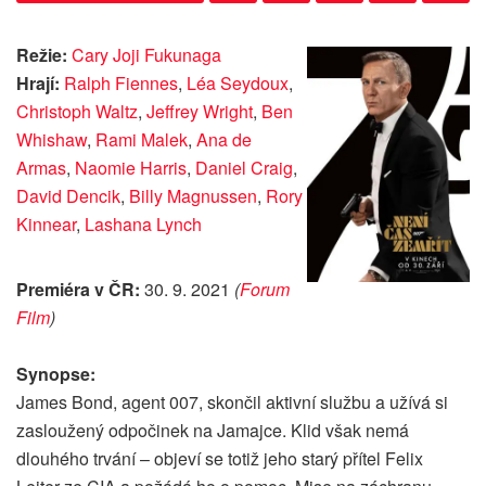
Režie:
Cary Joji Fukunaga
Hrají:
Ralph Fiennes
,
Léa Seydoux
,
Christoph Waltz
,
Jeffrey Wright
,
Ben
Whishaw
,
Rami Malek
,
Ana de
Armas
,
Naomie Harris
,
Daniel Craig
,
David Dencik
,
Billy Magnussen
,
Rory
Kinnear
,
Lashana Lynch
Premiéra v ČR:
30. 9. 2021
(
Forum
Film
)
Synopse:
James Bond, agent 007, skončil aktivní službu a užívá si
zasloužený odpočinek na Jamajce. Klid však nemá
dlouhého trvání – objeví se totiž jeho starý přítel Felix