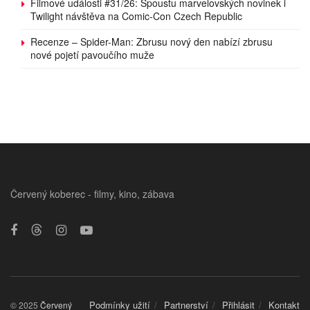
Filmové události #31/26: Spoustu marvelovských novinek i
Twilight návštěva na Comic-Con Czech Republic
Recenze – Spider-Man: Zbrusu nový den nabízí zbrusu
nové pojetí pavoučího muže
Červený koberec - filmy, kino, zábava
Podmínky užití
Partnerství
Přihlásit
Kontakt
© 2025
Červený