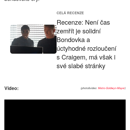
CELÁ RECENZE
Recenze: Není čas
zemřít je solidní
Bondovka a
úctyhodné rozloučení
s Craigem, má však i
své slabé stránky
Video:
(photo&video:
Metro-Goldwyn-Mayer
)