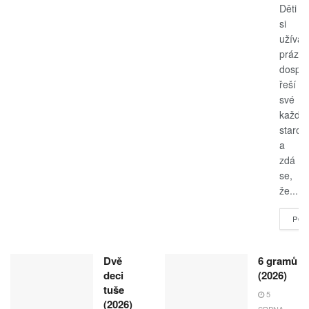
Děti
si
užívají
prázdn
dospěl
řeší
své
každo
starost
a
zdá
se,
že...
POK
Dvě
6 gramů
deci
(2026)
tuše
5
(2026)