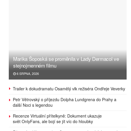
Marika Šoposká se proměnila v Lady Dermacol ve
stejnojmenném filmu
6 SRPNA, 2026
Trailer k dokudramatu Osamělý vlk režiséra Ondřeje Veverky
Petr Větrovský o příjezdu Dolpha Lundgrena do Prahy a
další Noci s legendou
Recenze Virtuální přítelkyně: Dokument ukazuje
svět OnlyFans, ale bojí se jít víc do hloubky