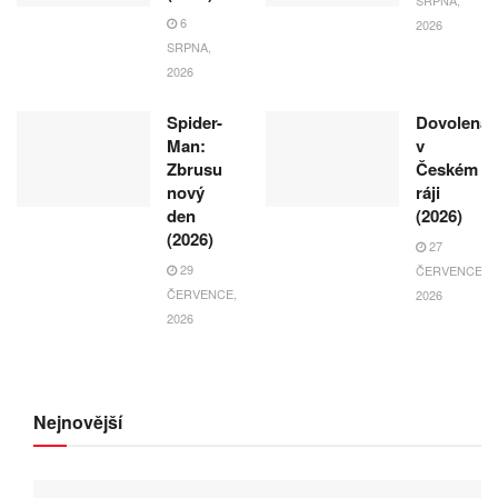
SRPNA,
6
2026
SRPNA,
2026
Spider-
Dovolená
Man:
v
Zbrusu
Českém
nový
ráji
den
(2026)
(2026)
27
29
ČERVENCE,
ČERVENCE,
2026
2026
Nejnovější