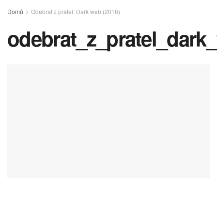
Domů
Odebrat z přátel: Dark web (2018)
odebrat_z_pratel_dark