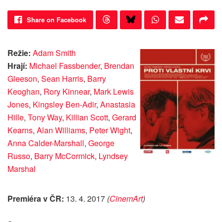
Share on Facebook
Režie:
Adam Smith
Hrají:
Michael Fassbender
,
Brendan
Gleeson
,
Sean Harris
,
Barry
Keoghan
,
Rory Kinnear
,
Mark Lewis
Jones
,
Kingsley Ben-Adir
,
Anastasia
Hille
,
Tony Way
,
Killian Scott
,
Gerard
Kearns
,
Alan Williams
,
Peter Wight
,
Anna Calder-Marshall
,
George
Russo
,
Barry McCormick
,
Lyndsey
Marshal
Premiéra v ČR:
13. 4. 2017
(
CinemArt
)