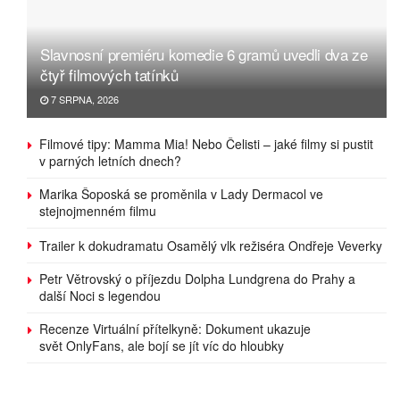
Slavnosní premiéru komedie 6 gramů uvedli dva ze
čtyř filmových tatínků
7 SRPNA, 2026
Filmové tipy: Mamma Mia! Nebo Čelisti – jaké filmy si pustit
v parných letních dnech?
Marika Šoposká se proměnila v Lady Dermacol ve
stejnojmenném filmu
Trailer k dokudramatu Osamělý vlk režiséra Ondřeje Veverky
Petr Větrovský o příjezdu Dolpha Lundgrena do Prahy a
další Noci s legendou
Recenze Virtuální přítelkyně: Dokument ukazuje
svět OnlyFans, ale bojí se jít víc do hloubky