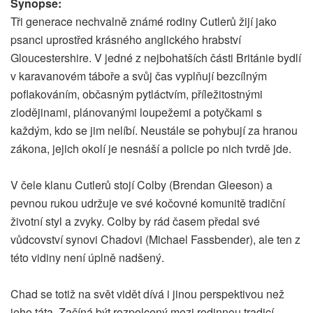
Synopse:
Tři generace nechvalně známé rodiny Cutlerů žijí jako
psanci uprostřed krásného anglického hrabství
Gloucestershire. V jedné z nejbohatších části Británie bydlí
v karavanovém táboře a svůj čas vyplňují bezcílným
poflakováním, občasným pytláctvím, příležitostnými
zlodějinami, plánovanými loupežemi a potyčkami s
každým, kdo se jim nelíbí. Neustále se pohybují za hranou
zákona, jejich okolí je nesnáší a policie po nich tvrdě jde.
V čele klanu Cutlerů stojí Colby (Brendan Gleeson) a
pevnou rukou udržuje ve své kočovné komunitě tradiční
životní styl a zvyky. Colby by rád časem předal své
vůdcovství synovi Chadovi (Michael Fassbender), ale ten z
této vidiny není úplně nadšený.
Chad se totiž na svět vidět dívá i jinou perspektivou než
jeho táta. Začíná být rozpolcený mezi rodinnou tradicí