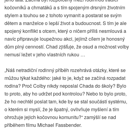
kočovníků a chmatáků a s tím spojeným drsným životním
stylem a touhou se z tohoto vymanit a postarat se svým
dětem a manželce o lepší život a budoucnost. S tím je ale
spojený konflikt s otcem, který o ničem příliš nesmlouvá a
navíc připravuje loupežnou akci, jejímž cílem je honosný
dům plný cenností. Chad zjišťuje, že osud a možnost volby
nemusí ležet v jeho vlastních rukou …
„Náš netradiční rodinný příběh rozehrává otázky, které se
můžou týkat každého: jaké to je, když se začíná rozpadat
rodina? Proč Colby nikdy neposlal Chada do školy? Bylo
to proto, aby ho udržet pod kontrolou? Nebo to bylo proto,
že ho nechtěl poslat tam, kde by se stal součástí systému,
o kterém si myslí, že je špatný, ovlivňuje myšlení a tím
ohrožuje jejich kočovnou komunitu?“ zamýšlí se nad
příběhem filmu Michael Fassbender.