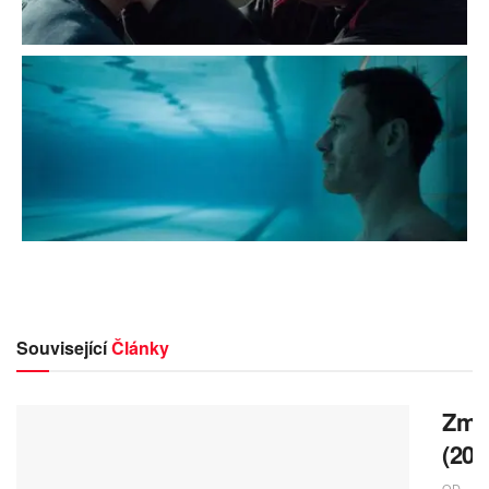
Související
Články
Zmrz
(202
OD