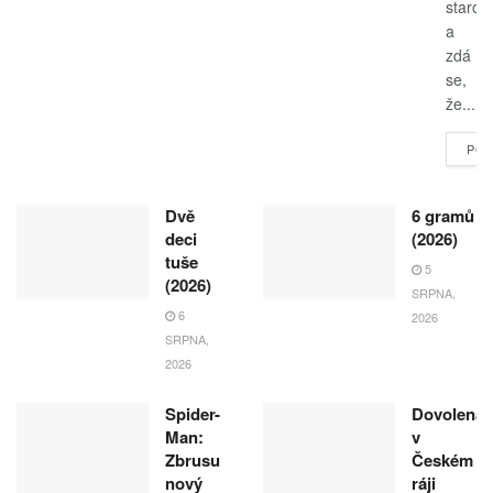
starost
a
zdá
se,
že...
POK
Dvě
6 gramů
deci
(2026)
tuše
5
(2026)
SRPNA,
6
2026
SRPNA,
2026
Spider-
Dovolená
Man:
v
Zbrusu
Českém
nový
ráji