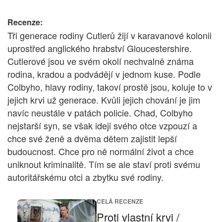
Recenze:
Tři generace rodiny Cutlerů žijí v karavanové kolonii
uprostřed anglického hrabství Gloucestershire.
Cutlerové jsou ve svém okolí nechvalně známa
rodina, kradou a podvádějí v jednom kuse. Podle
Colbyho, hlavy rodiny, takoví prostě jsou, koluje to v
jejich krvi už generace. Kvůli jejich chování je jim
navíc neustále v patách policie. Chad, Colbyho
nejstarší syn, se však ideji svého otce vzpouzí a
chce své ženě a dvěma dětem zajistit lepší
budoucnost. Chce pro ně normální život a chce
uniknout kriminalitě. Tím se ale staví proti svému
autoritářskému otci a zbytku své rodiny.
CELÁ RECENZE
Proti vlastní krvi /