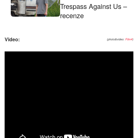
Trespass Against Us –
recenze
Video:
(photo&video:
Film4
)