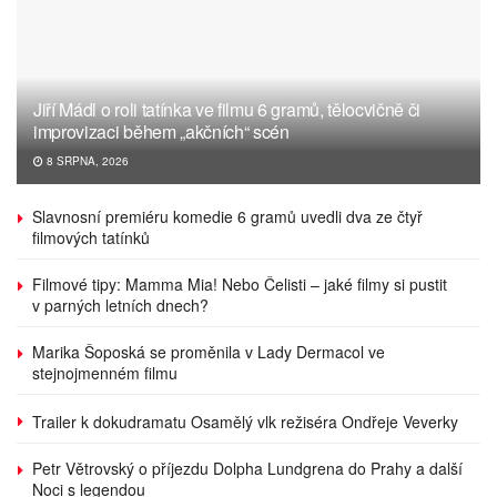
Jiří Mádl o roli tatínka ve filmu 6 gramů, tělocvičně či
improvizaci během „akčních“ scén
8 SRPNA, 2026
Slavnosní premiéru komedie 6 gramů uvedli dva ze čtyř
filmových tatínků
Filmové tipy: Mamma Mia! Nebo Čelisti – jaké filmy si pustit
v parných letních dnech?
Marika Šoposká se proměnila v Lady Dermacol ve
stejnojmenném filmu
Trailer k dokudramatu Osamělý vlk režiséra Ondřeje Veverky
Petr Větrovský o příjezdu Dolpha Lundgrena do Prahy a další
Noci s legendou