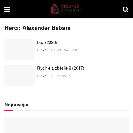
Herci:
Alexander Babara
Lov (2020)
OD
VK
7 KVĚTNA, 2020
Rychle a zběsile 8 (2017)
OD
VK
1 LEDNA, 2017
Nejnovější