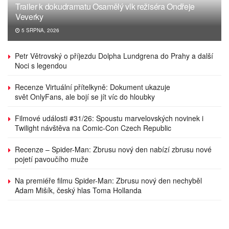
Trailer k dokudramatu Osamělý vlk režiséra Ondřeje
Veverky
5 SRPNA, 2026
Petr Větrovský o příjezdu Dolpha Lundgrena do Prahy a další
Noci s legendou
Recenze Virtuální přítelkyně: Dokument ukazuje
svět OnlyFans, ale bojí se jít víc do hloubky
Filmové události #31/26: Spoustu marvelovských novinek i
Twilight návštěva na Comic-Con Czech Republic
Recenze – Spider-Man: Zbrusu nový den nabízí zbrusu nové
pojetí pavoučího muže
Na premiéře filmu Spider-Man: Zbrusu nový den nechyběl
Adam Mišík, český hlas Toma Hollanda