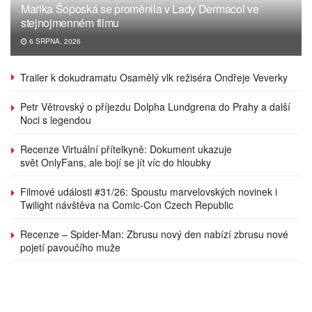
Marika Šoposká se proměnila v Lady Dermacol ve
stejnojmenném filmu
6 SRPNA, 2026
Trailer k dokudramatu Osamělý vlk režiséra Ondřeje Veverky
Petr Větrovský o příjezdu Dolpha Lundgrena do Prahy a další
Noci s legendou
Recenze Virtuální přítelkyně: Dokument ukazuje
svět OnlyFans, ale bojí se jít víc do hloubky
Filmové události #31/26: Spoustu marvelovských novinek i
Twilight návštěva na Comic-Con Czech Republic
Recenze – Spider-Man: Zbrusu nový den nabízí zbrusu nové
pojetí pavoučího muže