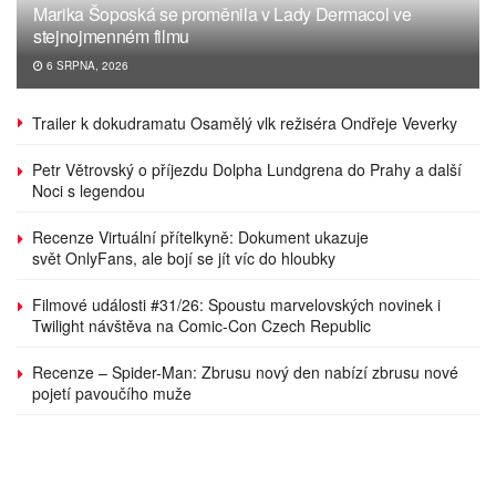
Marika Šoposká se proměnila v Lady Dermacol ve
stejnojmenném filmu
6 SRPNA, 2026
Trailer k dokudramatu Osamělý vlk režiséra Ondřeje Veverky
Petr Větrovský o příjezdu Dolpha Lundgrena do Prahy a další
Noci s legendou
Recenze Virtuální přítelkyně: Dokument ukazuje
svět OnlyFans, ale bojí se jít víc do hloubky
Filmové události #31/26: Spoustu marvelovských novinek i
Twilight návštěva na Comic-Con Czech Republic
Recenze – Spider-Man: Zbrusu nový den nabízí zbrusu nové
pojetí pavoučího muže