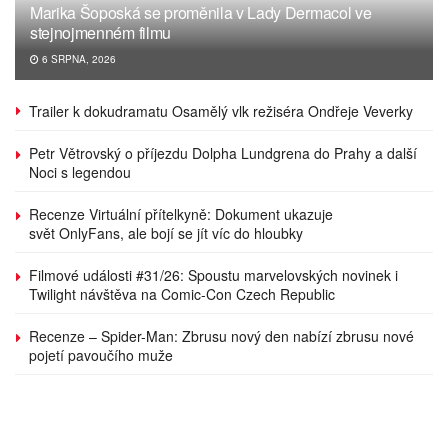
Marika Šoposká se proměnila v Lady Dermacol ve
stejnojmenném filmu
6 SRPNA, 2026
Trailer k dokudramatu Osamělý vlk režiséra Ondřeje Veverky
Petr Větrovský o příjezdu Dolpha Lundgrena do Prahy a další
Noci s legendou
Recenze Virtuální přítelkyně: Dokument ukazuje
svět OnlyFans, ale bojí se jít víc do hloubky
Filmové události #31/26: Spoustu marvelovských novinek i
Twilight návštěva na Comic-Con Czech Republic
Recenze – Spider-Man: Zbrusu nový den nabízí zbrusu nové
pojetí pavoučího muže