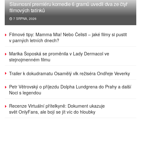
Slavnosní premiéru komedie 6 gramů uvedli dva ze čtyř
filmových tatínků
7 SRPNA, 2026
Filmové tipy: Mamma Mia! Nebo Čelisti – jaké filmy si pustit
v parných letních dnech?
Marika Šoposká se proměnila v Lady Dermacol ve
stejnojmenném filmu
Trailer k dokudramatu Osamělý vlk režiséra Ondřeje Veverky
Petr Větrovský o příjezdu Dolpha Lundgrena do Prahy a další
Noci s legendou
Recenze Virtuální přítelkyně: Dokument ukazuje
svět OnlyFans, ale bojí se jít víc do hloubky