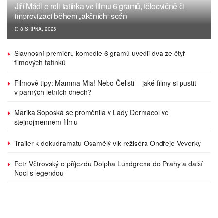
Jiří Mádl o roli tatínka ve filmu 6 gramů, tělocvičně či
improvizaci během „akčních“ scén
8 SRPNA, 2026
Slavnosní premiéru komedie 6 gramů uvedli dva ze čtyř
filmových tatínků
Filmové tipy: Mamma Mia! Nebo Čelisti – jaké filmy si pustit
v parných letních dnech?
Marika Šoposká se proměnila v Lady Dermacol ve
stejnojmenném filmu
Trailer k dokudramatu Osamělý vlk režiséra Ondřeje Veverky
Petr Větrovský o příjezdu Dolpha Lundgrena do Prahy a další
Noci s legendou