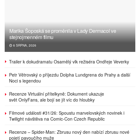
Marika Šoposká se proměnila v Lady Dermacol ve
stejnojmenném filmu
6 SRPNA, 2026
Trailer k dokudramatu Osamělý vlk režiséra Ondřeje Veverky
Petr Větrovský o příjezdu Dolpha Lundgrena do Prahy a další
Noci s legendou
Recenze Virtuální přítelkyně: Dokument ukazuje
svět OnlyFans, ale bojí se jít víc do hloubky
Filmové události #31/26: Spoustu marvelovských novinek i
Twilight návštěva na Comic-Con Czech Republic
Recenze – Spider-Man: Zbrusu nový den nabízí zbrusu nové
pojetí pavoučího muže