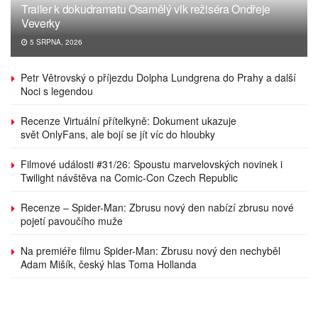
Trailer k dokudramatu Osamělý vlk režiséra Ondřeje
Veverky
5 SRPNA, 2026
Petr Větrovský o příjezdu Dolpha Lundgrena do Prahy a další
Noci s legendou
Recenze Virtuální přítelkyně: Dokument ukazuje
svět OnlyFans, ale bojí se jít víc do hloubky
Filmové události #31/26: Spoustu marvelovských novinek i
Twilight návštěva na Comic-Con Czech Republic
Recenze – Spider-Man: Zbrusu nový den nabízí zbrusu nové
pojetí pavoučího muže
Na premiéře filmu Spider-Man: Zbrusu nový den nechyběl
Adam Mišík, český hlas Toma Hollanda