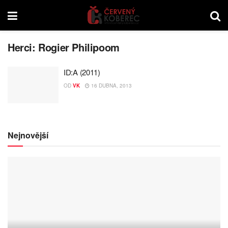
Herci:
Rogier Philipoom
ID:A (2011)
OD
VK
16 DUBNA, 2013
Nejnovější