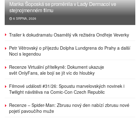
Marika Šoposká se proměnila v Lady Dermacol ve
stejnojmenném filmu
6 SRPNA, 2026
Trailer k dokudramatu Osamělý vlk režiséra Ondřeje Veverky
Petr Větrovský o příjezdu Dolpha Lundgrena do Prahy a další
Noci s legendou
Recenze Virtuální přítelkyně: Dokument ukazuje
svět OnlyFans, ale bojí se jít víc do hloubky
Filmové události #31/26: Spoustu marvelovských novinek i
Twilight návštěva na Comic-Con Czech Republic
Recenze – Spider-Man: Zbrusu nový den nabízí zbrusu nové
pojetí pavoučího muže