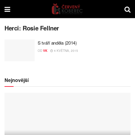
Herci:
Rosie Fellner
S tváří anděla (2014)
OD
VK
4 KVĚTNA, 2015
Nejnovější