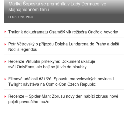
Marika Šoposká se proměnila v Lady Dermacol ve
stejnojmenném filmu
6 SRPNA, 2026
Trailer k dokudramatu Osamělý vlk režiséra Ondřeje Veverky
Petr Větrovský o příjezdu Dolpha Lundgrena do Prahy a další
Noci s legendou
Recenze Virtuální přítelkyně: Dokument ukazuje
svět OnlyFans, ale bojí se jít víc do hloubky
Filmové události #31/26: Spoustu marvelovských novinek i
Twilight návštěva na Comic-Con Czech Republic
Recenze – Spider-Man: Zbrusu nový den nabízí zbrusu nové
pojetí pavoučího muže