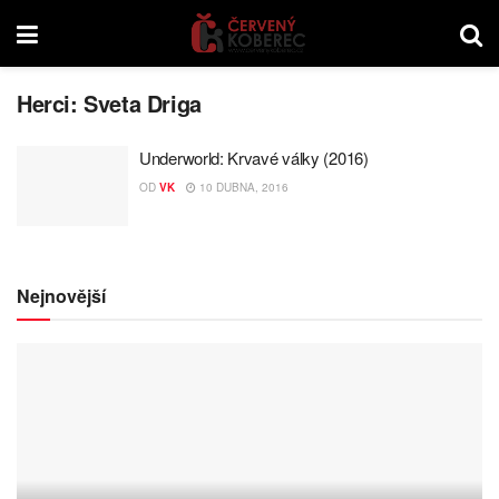
Herci:
Sveta Driga
Underworld: Krvavé války (2016)
OD
VK
10 DUBNA, 2016
Nejnovější