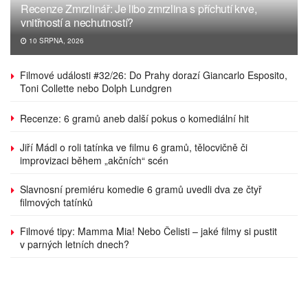
Recenze Zmrzlinář: Je libo zmrzlina s příchutí krve,
vnitřností a nechutností?
10 SRPNA, 2026
Filmové události #32/26: Do Prahy dorazí Giancarlo Esposito,
Toni Collette nebo Dolph Lundgren
Recenze: 6 gramů aneb další pokus o komediální hit
Jiří Mádl o roli tatínka ve filmu 6 gramů, tělocvičně či
improvizaci během „akčních“ scén
Slavnosní premiéru komedie 6 gramů uvedli dva ze čtyř
filmových tatínků
Filmové tipy: Mamma Mia! Nebo Čelisti – jaké filmy si pustit
v parných letních dnech?