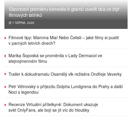
Slavnosní premiéru komedie 6 gramů uvedli dva ze čtyř
filmových tatínků
7 SRPNA, 2026
Filmové tipy: Mamma Mia! Nebo Čelisti – jaké filmy si pustit
v parných letních dnech?
Marika Šoposká se proměnila v Lady Dermacol ve
stejnojmenném filmu
Trailer k dokudramatu Osamělý vlk režiséra Ondřeje Veverky
Petr Větrovský o příjezdu Dolpha Lundgrena do Prahy a další
Noci s legendou
Recenze Virtuální přítelkyně: Dokument ukazuje
svět OnlyFans, ale bojí se jít víc do hloubky