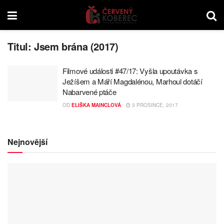
Titul:
Jsem brána (2017)
Filmové události #47/17: Vyšla upoutávka s
Ježíšem a Máří Magdalénou, Marhoul dotáčí
Nabarvené ptáče
OD
ELIŠKA MAINCLOVÁ
3 PROSINCE, 2017
Nejnovější