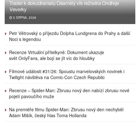
Trailer k dokudramatu Osamělý vlk režiséra Ondřeje
Veverky
5 SRPNA, 2026
Petr Větrovský o příjezdu Dolpha Lundgrena do Prahy a další
Noci s legendou
Recenze Virtuální přítelkyně: Dokument ukazuje
svět OnlyFans, ale bojí se jít víc do hloubky
Filmové události #31/26: Spoustu marvelovských novinek i
Twilight návštěva na Comic-Con Czech Republic
Recenze – Spider-Man: Zbrusu nový den nabízí zbrusu nové
pojetí pavoučího muže
Na premiéře filmu Spider-Man: Zbrusu nový den nechyběl
Adam Mišík, český hlas Toma Hollanda