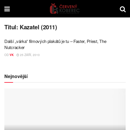
Titul:
Kazatel (2011)
Další „várka“ filmových plakátů je tu – Faster, Priest, The
Nutcracker
OD
VK
25 ZÁŘÍ, 2010
Nejnovější