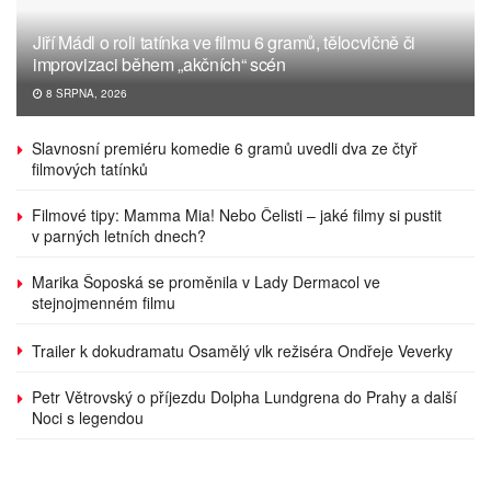
Jiří Mádl o roli tatínka ve filmu 6 gramů, tělocvičně či
improvizaci během „akčních“ scén
8 SRPNA, 2026
Slavnosní premiéru komedie 6 gramů uvedli dva ze čtyř
filmových tatínků
Filmové tipy: Mamma Mia! Nebo Čelisti – jaké filmy si pustit
v parných letních dnech?
Marika Šoposká se proměnila v Lady Dermacol ve
stejnojmenném filmu
Trailer k dokudramatu Osamělý vlk režiséra Ondřeje Veverky
Petr Větrovský o příjezdu Dolpha Lundgrena do Prahy a další
Noci s legendou