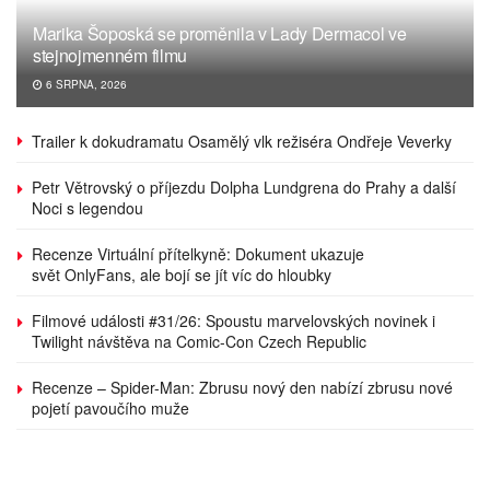
Marika Šoposká se proměnila v Lady Dermacol ve
stejnojmenném filmu
6 SRPNA, 2026
Trailer k dokudramatu Osamělý vlk režiséra Ondřeje Veverky
Petr Větrovský o příjezdu Dolpha Lundgrena do Prahy a další
Noci s legendou
Recenze Virtuální přítelkyně: Dokument ukazuje
svět OnlyFans, ale bojí se jít víc do hloubky
Filmové události #31/26: Spoustu marvelovských novinek i
Twilight návštěva na Comic-Con Czech Republic
Recenze – Spider-Man: Zbrusu nový den nabízí zbrusu nové
pojetí pavoučího muže