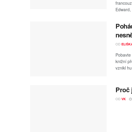
francouz
Edward, k
Pohád
nesně
OD
ELIŠK
Pobavte 
knižní p
vznikl hu
Proč 
OD
VK