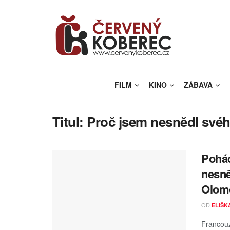
FILM
KINO
ZÁBAVA
Titul:
Proč jsem nesnědl svéh
Pohád
nesně
Olomo
OD
ELIŠK
Francouz