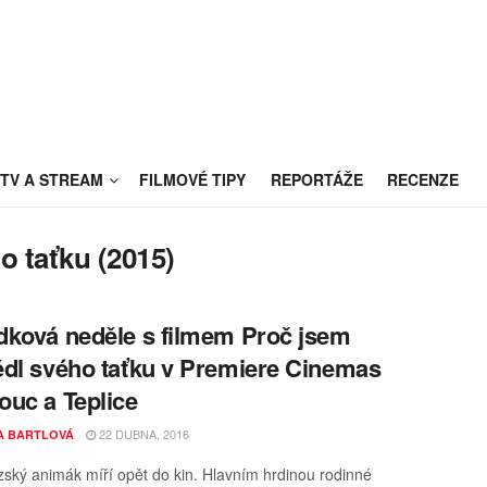
TV A STREAM
FILMOVÉ TIPY
REPORTÁŽE
RECENZE
o taťku (2015)
ková neděle s filmem Proč jsem
dl svého taťku v Premiere Cinemas
uc a Teplice
22 DUBNA, 2016
A BARTLOVÁ
ský animák míří opět do kin. Hlavním hrdinou rodinné