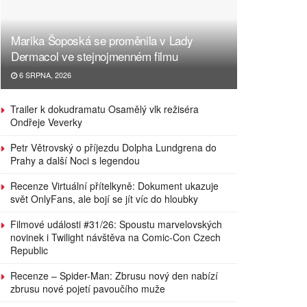
Marika Šoposká se proměnila v Lady
Dermacol ve stejnojmenném filmu
6 SRPNA, 2026
Trailer k dokudramatu Osamělý vlk režiséra
Ondřeje Veverky
Petr Větrovský o příjezdu Dolpha Lundgrena do
Prahy a další Noci s legendou
Recenze Virtuální přítelkyně: Dokument ukazuje
svět OnlyFans, ale bojí se jít víc do hloubky
Filmové události #31/26: Spoustu marvelovských
novinek i Twilight návštěva na Comic-Con Czech
Republic
Recenze – Spider-Man: Zbrusu nový den nabízí
zbrusu nové pojetí pavoučího muže