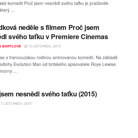
ské komedii Proč jsem nesnědl svého taťku je pračlověk
terý ...
ková neděle s filmem Proč jsem
dl svého taťku v Premiere Cinemas
13 LISTOPADU, 2015
A BARTLOVÁ
se s francouzskou rodinou animovanou komedií. Na základě
ředlohy Evolution Man od britského spisovatele Roye Lewise
morný ...
jsem nesnědl svého taťku (2015)
7 LISTOPADU, 2015