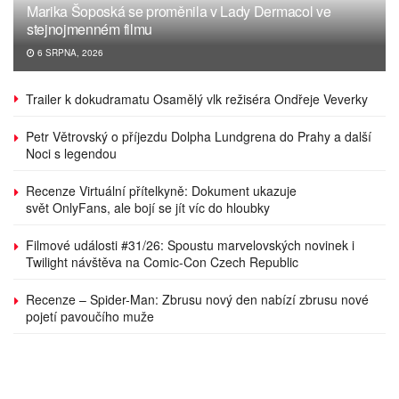
Marika Šoposká se proměnila v Lady Dermacol ve
stejnojmenném filmu
6 SRPNA, 2026
Trailer k dokudramatu Osamělý vlk režiséra Ondřeje Veverky
Petr Větrovský o příjezdu Dolpha Lundgrena do Prahy a další
Noci s legendou
Recenze Virtuální přítelkyně: Dokument ukazuje
svět OnlyFans, ale bojí se jít víc do hloubky
Filmové události #31/26: Spoustu marvelovských novinek i
Twilight návštěva na Comic-Con Czech Republic
Recenze – Spider-Man: Zbrusu nový den nabízí zbrusu nové
pojetí pavoučího muže