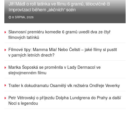
Jiří Mádl o roli tatínka ve filmu 6 gramů, tělocvičně či
improvizaci během „akčních“ scén
8 SRPNA, 2026
Slavnosní premiéru komedie 6 gramů uvedli dva ze čtyř
filmových tatínků
Filmové tipy: Mamma Mia! Nebo Čelisti – jaké filmy si pustit
v parných letních dnech?
Marika Šoposká se proměnila v Lady Dermacol ve
stejnojmenném filmu
Trailer k dokudramatu Osamělý vlk režiséra Ondřeje Veverky
Petr Větrovský o příjezdu Dolpha Lundgrena do Prahy a další
Noci s legendou