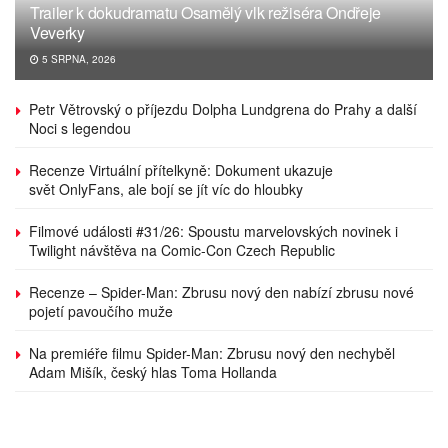
Trailer k dokudramatu Osamělý vlk režiséra Ondřeje
Veverky
5 SRPNA, 2026
Petr Větrovský o příjezdu Dolpha Lundgrena do Prahy a další
Noci s legendou
Recenze Virtuální přítelkyně: Dokument ukazuje
svět OnlyFans, ale bojí se jít víc do hloubky
Filmové události #31/26: Spoustu marvelovských novinek i
Twilight návštěva na Comic-Con Czech Republic
Recenze – Spider-Man: Zbrusu nový den nabízí zbrusu nové
pojetí pavoučího muže
Na premiéře filmu Spider-Man: Zbrusu nový den nechyběl
Adam Mišík, český hlas Toma Hollanda