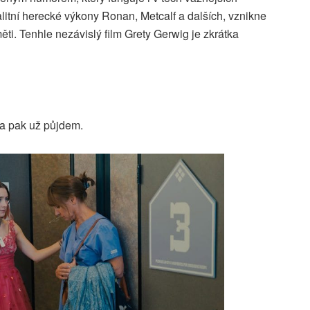
alitní herecké výkony Ronan, Metcalf a dalších, vznikne
ěti. Tenhle nezávislý film Grety Gerwig je zkrátka
 a pak už půjdem.