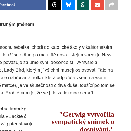
Facebook
 druhým jménem.
 trochu rebelka, chodí do katolické školy v kalifornském
 touží se odtud po maturitě dostat. Jejím snem je New
 považuje za umělkyni, dokonce si i vymyslela
 Lady Bird, kterým jí všichni musejí oslovovat. Tato na
ěčně nabručená holka, která odporuje všemu a všem
 matce), je ve skutečnosti citlivá duše, toužící po tom se
ta. Problémem je, že se jí to zatím moc nedaří.
debut herečky
Gerwig vytvořila
la v Jackie či
sympatický snímek o
erwig představuje
dospívání.