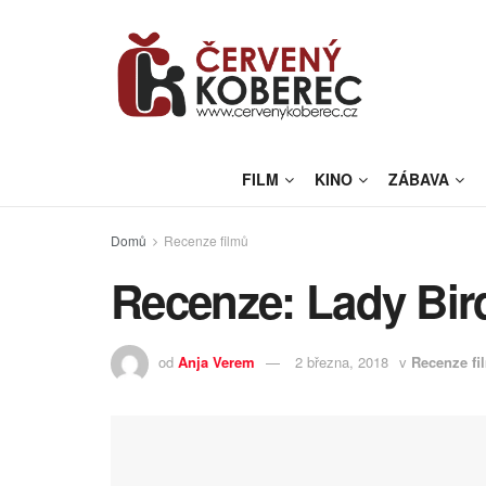
FILM
KINO
ZÁBAVA
Domů
Recenze filmů
Recenze: Lady Bir
od
Anja Verem
2 března, 2018
v
Recenze fi