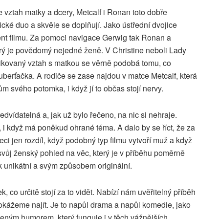
vztah matky a dcery, Metcalf i Ronan toto dobře
ické duo a skvěle se doplňují. Jako ústřední dvojice
ment filmu. Za pomoci navigace Gerwig tak Ronan a
terý je povědomý nejedné ženě. V Christine neboli Lady
likovaný vztah s matkou se věrně podobá tomu, co
berťačka. A rodiče se zase najdou v matce Metcalf, která
 svého potomka, i když jí to občas stojí nervy.
ředvídatelná a, jak už bylo řečeno, na nic si nehraje.
 i když má poněkud ohrané téma. A dalo by se říct, že za
řeci jen rozdíl, když podobný typ filmu vytvoří muž a když
svůj ženský pohled na věc, který je v příběhu poměrně
tak unikátní a svým způsobem originální.
 co určitě stojí za to vidět. Nabízí nám uvěřitelný příběh
okážeme najít. Je to napůl drama a napůl komedie, jako
eným humorem, který funguje i v těch vážnějších