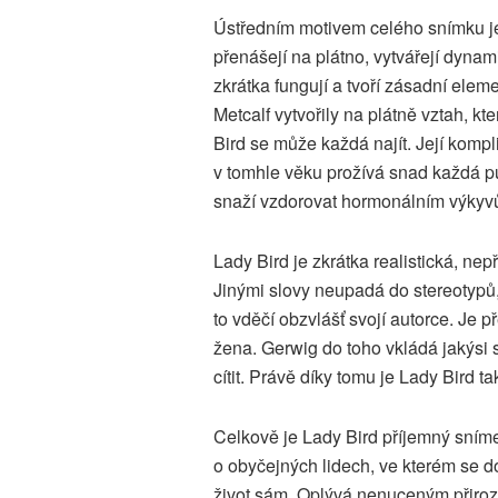
Ústředním motivem celého snímku je 
přenášejí na plátno, vytvářejí dynam
zkrátka fungují a tvoří zásadní ele
Metcalf vytvořily na plátně vztah, k
Bird se může každá najít. Její komp
v tomhle věku prožívá snad každá pu
snaží vzdorovat hormonálním výkyvům
Lady Bird je zkrátka realistická, nep
Jinými slovy neupadá do stereotypů,
to vděčí obzvlášť svojí autorce. Je p
žena. Gerwig do toho vkládá jakýsi 
cítit. Právě díky tomu je Lady Bird 
Celkově je Lady Bird příjemný snímek,
o obyčejných lidech, ve kterém se d
život sám. Oplývá nenuceným přiroz