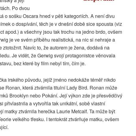
ristky a její
ntách. Po dvou
ká o sošku Oscara hned v pěti kategoriích. A není divu
ímek o dospívání, těch je v dnešní době sice spousta (viz
t apod.) a všechny jsou tak trochu na jedno brdo, ovšem
ig je ve svém příběhu realistická, na nic si nehraje a
e ztotožnit. Navíc to, že autorem je žena, dodává na
du. Je vidět, že Gerwig svojí protagonistce věnovala
stavu, bez které by film nebyl tím, čím je.
rečka irského původu, jejíž jméno nedokáže téměř nikdo
rse Ronan, která ztvárnila titulní Lady Bird. Ronan může
mků Brooklyn nebo Pokání. Její výkon zde je přesvědčivý
 přivlastnila a vytvořila tak unikátní, sobě vlastní
í matky ztvárnila herečka Laurie Metcalf. Ta může být
rie velkého třesku. I tentokrát ztvárňuje matku, ovšem
jící.