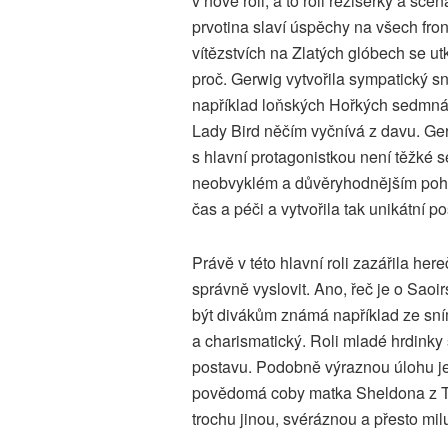
v nové roli, a to roli režisérky a scená
prvotina slaví úspěchy na všech fro
vítězstvích na Zlatých glóbech se ut
proč. Gerwig vytvořila sympatický sn
například loňských Hořkých sedmnác
Lady Bird něčím vyčnívá z davu. Gerw
s hlavní protagonistkou není těžké s
neobvyklém a důvěryhodnějším pohle
čas a péči a vytvořila tak unikátní po
Právě v této hlavní roli zazářila he
správně vyslovit. Ano, řeč je o Saoi
být divákům známá například ze sní
a charismatický. Roli mladé hrdinky si
postavu. Podobně výraznou úlohu jej
povědomá coby matka Sheldona z Teo
trochu jinou, svéráznou a přesto milu