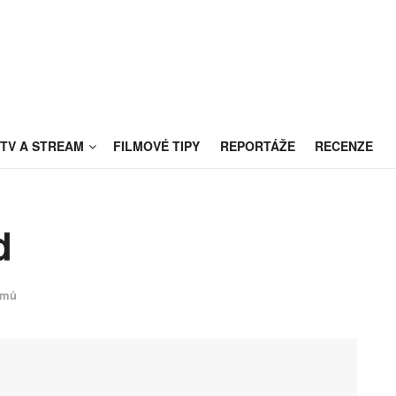
TV A STREAM
FILMOVÉ TIPY
REPORTÁŽE
RECENZE
d
lmů