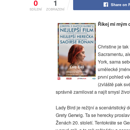
0
1
Share on 
SDÍLENÍ
ZOBRAZENÍ
Říkej mi mým
Christine je tak
Sacramentu, ale
York, sama sebe
umělecké jméno,
první pohled v
(zvláště pak své
správně zamilovat a najít smysl živo
Lady Bird je režijní a scenáristický 
Grety Gerwig. Ta se herecky proslavi
Ženách 20. století. Tentokráte se G