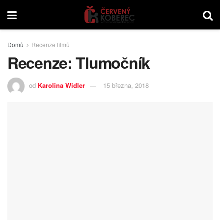
Domů
Recenze filmů
Recenze: Tlumočník
od
Karolina Widler
15 března, 2018