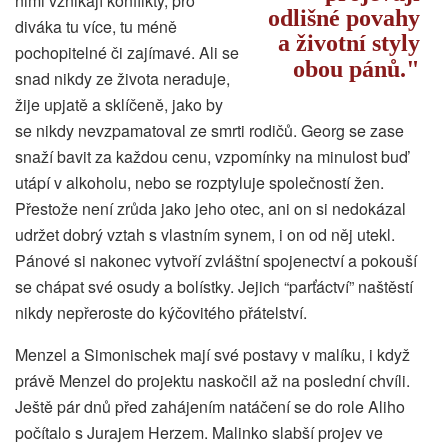
nimi vznikají konflikty, pro
odlišné povahy
diváka tu více, tu méně
a životní styly
pochopitelné či zajímavé. Ali se
obou pánů.
snad nikdy ze života neraduje,
žije upjatě a sklíčeně, jako by
se nikdy nevzpamatoval ze smrti rodičů. Georg se zase
snaží bavit za každou cenu, vzpomínky na minulost buď
utápí v alkoholu, nebo se rozptyluje společností žen.
Přestože není zrůda jako jeho otec, ani on si nedokázal
udržet dobrý vztah s vlastním synem, i on od něj utekl.
Pánové si nakonec vytvoří zvláštní spojenectví a pokouší
se chápat své osudy a bolístky. Jejich “parťáctví” naštěstí
nikdy nepřeroste do kýčovitého přátelství.
Menzel a Simonischek mají své postavy v malíku, i když
právě Menzel do projektu naskočil až na poslední chvíli.
Ještě pár dnů před zahájením natáčení se do role Aliho
počítalo s Jurajem Herzem. Malinko slabší projev ve