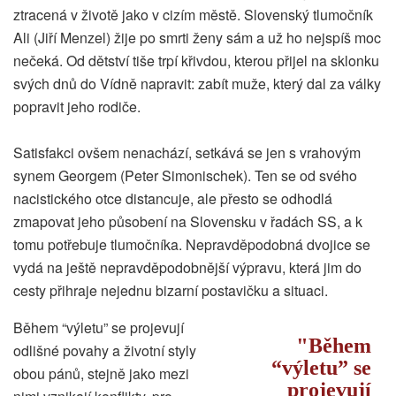
ztracená v životě jako v cizím městě. Slovenský tlumočník
Ali (Jiří Menzel) žije po smrti ženy sám a už ho nejspíš moc
nečeká. Od dětství tiše trpí křivdou, kterou přijel na sklonku
svých dnů do Vídně napravit: zabít muže, který dal za války
popravit jeho rodiče.
Satisfakci ovšem nenachází, setkává se jen s vrahovým
synem Georgem (Peter Simonischek). Ten se od svého
nacistického otce distancuje, ale přesto se odhodlá
zmapovat jeho působení na Slovensku v řadách SS, a k
tomu potřebuje tlumočníka. Nepravděpodobná dvojice se
vydá na ještě nepravděpodobnější výpravu, která jim do
cesty přihraje nejednu bizarní postavičku a situaci.
Během “výletu” se projevují
Během
odlišné povahy a životní styly
“výletu” se
obou pánů, stejně jako mezi
projevují