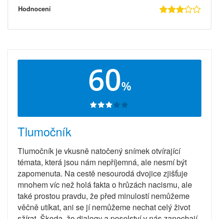
Hodnocení
60
%
Tlumočník
Tlumočník je vkusně natočený snímek otvírající
témata, která jsou nám nepříjemná, ale nesmí být
zapomenuta. Na cestě nesourodá dvojice zjišťuje
mnohem víc než holá fakta o hrůzách nacismu, ale
také prostou pravdu, že před minulostí nemůžeme
věčně utíkat, ani se jí nemůžeme nechat celý život
sžírat. Škoda, že dialogy a poselství v nás zanechají