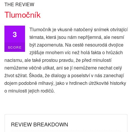
THE REVIEW
Tlumočník
Tlumočník je vkusně natočený snímek otvírající
3
témata, která jsou nám nepříjemná, ale nesmí
být zapomenuta. Na cestě nesourodá dvojice
SCORE
zjišťuje mnohem víc než holá fakta o hrůzách
nacismu, ale také prostou pravdu, že před minulostí
nemůžeme věčně utíkat, ani se jí nemůžeme nechat celý
život sžírat. Škoda, že dialogy a poselství v nás zanechají
dojem podobně mlhavý, jako v hrdinech útržkovité historky
o minulosti jejich rodičů.
REVIEW BREAKDOWN