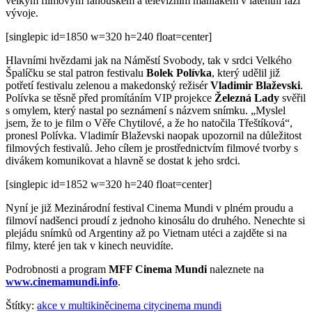
velkým filmovým fanouškem a televizním maniakem v latentní fázi
vývoje.
[singlepic id=1850 w=320 h=240 float=center]
Hlavními hvězdami jak na Náměstí Svobody, tak v srdci Velkého
Špalíčku se stal patron festivalu
Bolek Polívka
, který udělil již
potřetí festivalu zelenou a makedonský režisér
Vladimir Blaževski
.
Polívka se těsně před promítáním VIP projekce
Železná Lady
svěřil
s omylem, který nastal po seznámení s názvem snímku. „Myslel
jsem, že to je film o Věře Chytilové, a že ho natočila Třeštíková“,
pronesl Polívka. Vladimír Blaževski naopak upozornil na důležitost
filmových festivalů. Jeho cílem je prostřednictvím filmové tvorby s
divákem komunikovat a hlavně se dostat k jeho srdci.
[singlepic id=1852 w=320 h=240 float=center]
Nyní je již Mezinárodní festival Cinema Mundi v plném proudu a
filmoví nadšenci proudí z jednoho kinosálu do druhého. Nenechte si
plejádu snímků od Argentiny až po Vietnam utéci a zajděte si na
filmy, které jen tak v kinech neuvidíte.
Podrobnosti a program
MFF Cinema Mundi
naleznete na
www.cinemamundi.info
.
Štítky:
akce v multikině
cinema city
cinema mundi