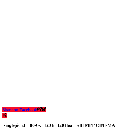
Share on Facebook
[singlepic id=1809 w=120 h=120 float=left]
MFF CINEMA