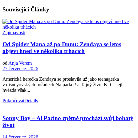
Související
Články
Zajímavosti
Od Spider-Mana až po Dunu: Zendaya se letos
objeví hned ve několika trhácích
od
Anja Verem
27 července, 2026
Americká herečka Zendaya se proslavila už jako teenagerka
v disneyovských pořadech Na parket! a Tajný život K. C. Její
hvězda však...
Pokračovat
Details
Sonny Boy – Al Pacino zpětně prochází svůj bohatý
život
14 července, 2026