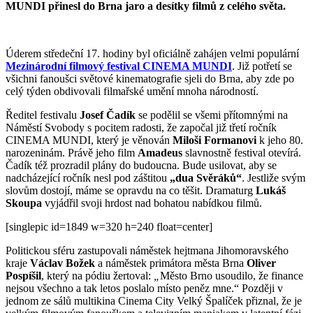
MUNDI přinesl do Brna jaro a desítky filmů z celého světa.
Úderem středeční 17. hodiny byl oficiálně zahájen velmi populární
Mezinárodní filmový festival
CINEMA MUNDI
. Již potřetí se
všichni fanoušci světové kinematografie sjeli do Brna, aby zde po
celý týden obdivovali filmařské umění mnoha národností.
Ředitel festivalu
Josef Čadík
se podělil se všemi přítomnými na
Náměstí Svobody s pocitem radosti, že započal již třetí ročník
CINEMA MUNDI, který je věnován
Miloši Formanovi
k jeho 80.
narozeninám. Právě jeho film
Amadeus
slavnostně festival otevírá.
Čadík též prozradil plány do budoucna. Bude usilovat, aby se
nadcházející ročník nesl pod záštitou
„dua Svěráků“
. Jestliže svým
slovům dostojí, máme se opravdu na co těšit. Dramaturg
Lukáš
Skoupa
vyjádřil svoji hrdost nad bohatou nabídkou filmů.
[singlepic id=1849 w=320 h=240 float=center]
Politickou sféru zastupovali náměstek hejtmana Jihomoravského
kraje
Václav Božek
a náměstek primátora města Brna
Oliver
Pospíšil
, který na pódiu žertoval:
„
Město Brno usoudilo, že finance
nejsou všechno a tak letos poslalo místo peněz mne.“ Později v
jednom ze sálů multikina Cinema City Velký Špalíček přiznal, že je