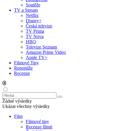
Soutěže
TV a Stream
Netflix
Disney+
Česká televize
TV Prima
TV Nova
HBO
Televize Seznam
Amazon Prime Video
Apple TV+
Filmové Tipy
Reportáže
Recenze
Žádné výsledky
Ukázat všechny výsledky
Film
Filmové tipy
Recenze filmů