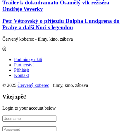
Trailer k dokudramatu Osamělý vlk režiséra
Ondřeje Veverky
Petr Větrovský o příjezdu Dolpha Lundgrena do
Prahy a další Noci s legendou
Červený koberec - filmy, kino, zábava
Podmínky užití
Partnerství
Přihlásit
Kontakt
© 2025
Červený koberec
- filmy, kino, zábava
Vítej zpět!
Login to your account below