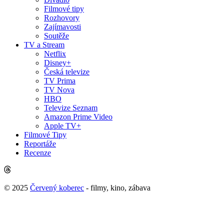
Filmové tipy
Rozhovory
Zajímavosti
Soutěže
TV a Stream
Netflix
Disney+
Česká televize
TV Prima
TV Nova
HBO
Televize Seznam
Amazon Prime Video
Apple TV+
Filmové Tipy
Reportáže
Recenze
© 2025
Červený koberec
- filmy, kino, zábava