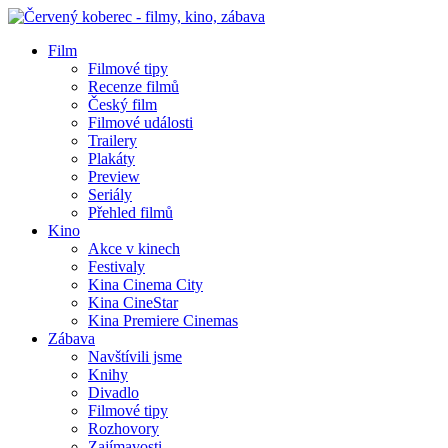
Film
Filmové tipy
Recenze filmů
Český film
Filmové události
Trailery
Plakáty
Preview
Seriály
Přehled filmů
Kino
Akce v kinech
Festivaly
Kina Cinema City
Kina CineStar
Kina Premiere Cinemas
Zábava
Navštívili jsme
Knihy
Divadlo
Filmové tipy
Rozhovory
Zajímavosti