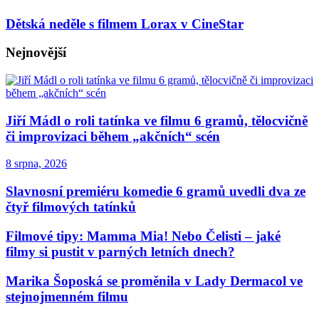
Dětská neděle s filmem Lorax v CineStar
Nejnovější
Jiří Mádl o roli tatínka ve filmu 6 gramů, tělocvičně
či improvizaci během „akčních“ scén
8 srpna, 2026
Slavnosní premiéru komedie 6 gramů uvedli dva ze
čtyř filmových tatínků
Filmové tipy: Mamma Mia! Nebo Čelisti – jaké
filmy si pustit v parných letních dnech?
Marika Šoposká se proměnila v Lady Dermacol ve
stejnojmenném filmu