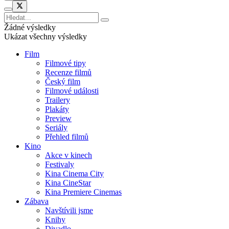
Žádné výsledky
Ukázat všechny výsledky
Film
Filmové tipy
Recenze filmů
Český film
Filmové události
Trailery
Plakáty
Preview
Seriály
Přehled filmů
Kino
Akce v kinech
Festivaly
Kina Cinema City
Kina CineStar
Kina Premiere Cinemas
Zábava
Navštívili jsme
Knihy
Divadlo