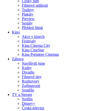
Český film
Filmové události
Trailery
Plakáty
Preview
Seriály
Přehled filmů
Kino
Akce v kinech
Festivaly
Kina Cinema City
Kina CineStar
Kina Premiere Cinemas
Zábava
Navštívili jsme
Knihy
Divadlo
Filmové tipy
Rozhovory
Zajímavosti
Soutěže
TV a Stream
Netflix
Disney+
Česká televize