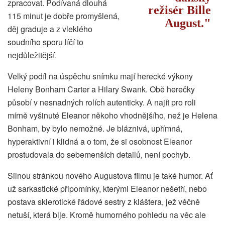
zpracovat. Podívaná dlouhá
režisér Bille
115 minut je dobře promyšlená,
August.
děj graduje a z vleklého
soudního sporu líčí to
nejdůležitější.
Velký podíl na úspěchu snímku mají herecké výkony
Heleny Bonham Carter a Hilary Swank. Obě herečky
působí v nesnadných rolích autenticky. A najít pro roli
mírně vyšinuté Eleanor někoho vhodnějšího, než je Helena
Bonham, by bylo nemožné. Je bláznivá, upřímná,
hyperaktivní i klidná a o tom, že si osobnost Eleanor
prostudovala do sebemenších detailů, není pochyb.
Silnou stránkou nového Augustova filmu je také humor. Ať
už sarkastické připomínky, kterými Eleanor nešetří, nebo
postava sklerotické řádové sestry z kláštera, jež věčně
netuší, která bije. Kromě humorného pohledu na věc ale