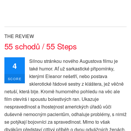
THE REVIEW
55 schodů / 55 Steps
Silnou stránkou nového Augustova filmu je
4
také humor. Ať už sarkastické připomínky,
kterými Eleanor nešetří, nebo postava
SCORE
sklerotické řádové sestry z kláštera, jež věčně
netuší, která bije. Kromě humorného pohledu na věc ale
film otevírá i spoustu bolestivých ran. Ukazuje
nespravedlnost a lhostejnost amerických úřadů vůči
duševně nemocným pacientům, odhaluje problémy, s nimiž
se potýkají bojovníci za spravedlnost. Mimo to však
divákům představí citlivý příběh o dvou odvážných ženách,