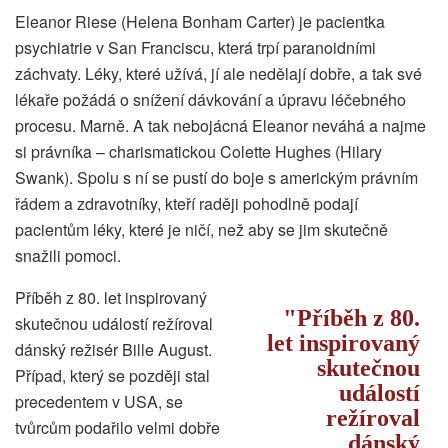
Eleanor Riese (Helena Bonham Carter) je pacientka
psychiatrie v San Franciscu, která trpí paranoidními
záchvaty. Léky, které užívá, jí ale nedělají dobře, a tak své
lékaře požádá o snížení dávkování a úpravu léčebného
procesu. Marně. A tak nebojácná Eleanor neváhá a najme
si právníka – charismatickou Colette Hughes (Hilary
Swank). Spolu s ní se pustí do boje s americkým právním
řádem a zdravotníky, kteří raději pohodlně podají
pacientům léky, které je ničí, než aby se jim skutečně
snažili pomoci.
Příběh z 80. let inspirovaný
Příběh z 80.
skutečnou událostí režíroval
let inspirovaný
dánský režisér Bille August.
skutečnou
Případ, který se později stal
událostí
precedentem v USA, se
režíroval
tvůrcům podařilo velmi dobře
dánský