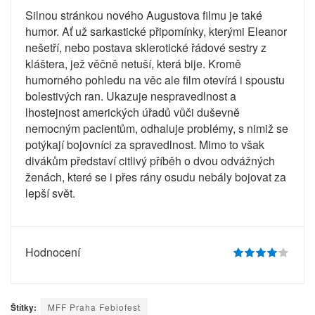
Silnou stránkou nového Augustova filmu je také
humor. Ať už sarkastické připomínky, kterými Eleanor
nešetří, nebo postava sklerotické řádové sestry z
kláštera, jež věčně netuší, která bije. Kromě
humorného pohledu na věc ale film otevírá i spoustu
bolestivých ran. Ukazuje nespravedlnost a
lhostejnost amerických úřadů vůči duševně
nemocným pacientům, odhaluje problémy, s nimiž se
potýkají bojovníci za spravedlnost. Mimo to však
divákům představí citlivý příběh o dvou odvážných
ženách, které se i přes rány osudu nebály bojovat za
lepší svět.
Hodnocení
Štítky:
MFF Praha Febiofest