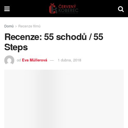
Domů
Recenze filmů
Recenze: 55 schodů / 55
Steps
od
Eva Müllerová
1 dubna, 2018