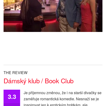
THE REVIEW
Dámský klub / Book Club
Je příjemnou změnou, že i na starší divačky se
3.3
zaměřuje romantická komedie. Nesnaží se je
inspirovat jen k erotickým hrátkám, ale