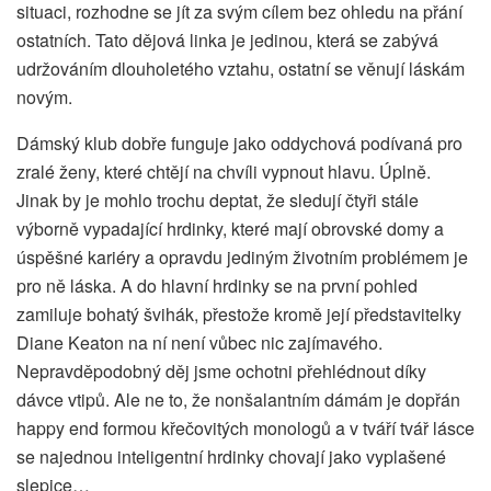
situaci, rozhodne se jít za svým cílem bez ohledu na přání
ostatních. Tato dějová linka je jedinou, která se zabývá
udržováním dlouholetého vztahu, ostatní se věnují láskám
novým.
Dámský klub dobře funguje jako oddychová podívaná pro
zralé ženy, které chtějí na chvíli vypnout hlavu. Úplně.
Jinak by je mohlo trochu deptat, že sledují čtyři stále
výborně vypadající hrdinky, které mají obrovské domy a
úspěšné kariéry a opravdu jediným životním problémem je
pro ně láska. A do hlavní hrdinky se na první pohled
zamiluje bohatý švihák, přestože kromě její představitelky
Diane Keaton na ní není vůbec nic zajímavého.
Nepravděpodobný děj jsme ochotni přehlédnout díky
dávce vtipů. Ale ne to, že nonšalantním dámám je dopřán
happy end formou křečovitých monologů a v tváří tvář lásce
se najednou inteligentní hrdinky chovají jako vyplašené
slepice…