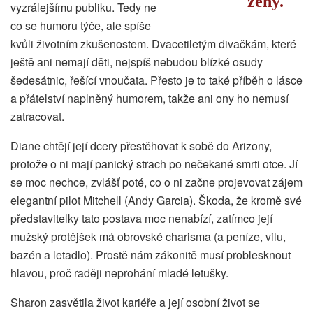
ženy.
vyzrálejšímu publiku. Tedy ne
co se humoru týče, ale spíše
kvůli životním zkušenostem. Dvacetiletým divačkám, které
ještě ani nemají děti, nejspíš nebudou blízké osudy
šedesátnic, řešící vnoučata. Přesto je to také příběh o lásce
a přátelství naplněný humorem, takže ani ony ho nemusí
zatracovat.
Diane chtějí její dcery přestěhovat k sobě do Arizony,
protože o ni mají panický strach po nečekané smrti otce. Jí
se moc nechce, zvlášť poté, co o ni začne projevovat zájem
elegantní pilot Mitchell (Andy Garcia). Škoda, že kromě své
představitelky tato postava moc nenabízí, zatímco její
mužský protějšek má obrovské charisma (a peníze, vilu,
bazén a letadlo). Prostě nám zákonitě musí problesknout
hlavou, proč raději neprohání mladé letušky.
Sharon zasvětila život kariéře a její osobní život se