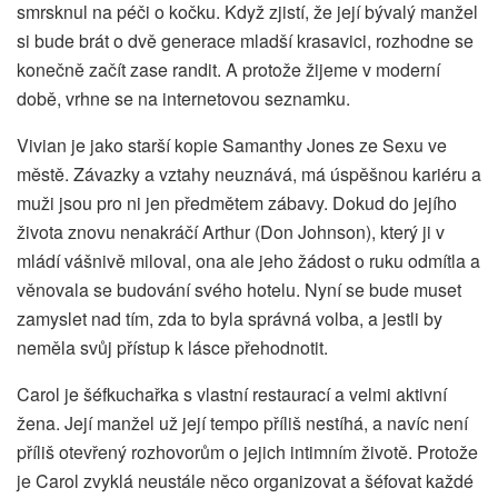
smrsknul na péči o kočku. Když zjistí, že její bývalý manžel
si bude brát o dvě generace mladší krasavici, rozhodne se
konečně začít zase randit. A protože žijeme v moderní
době, vrhne se na internetovou seznamku.
Vivian je jako starší kopie Samanthy Jones ze Sexu ve
městě. Závazky a vztahy neuznává, má úspěšnou kariéru a
muži jsou pro ni jen předmětem zábavy. Dokud do jejího
života znovu nenakráčí Arthur (Don Johnson), který ji v
mládí vášnivě miloval, ona ale jeho žádost o ruku odmítla a
věnovala se budování svého hotelu. Nyní se bude muset
zamyslet nad tím, zda to byla správná volba, a jestli by
neměla svůj přístup k lásce přehodnotit.
Carol je šéfkuchařka s vlastní restaurací a velmi aktivní
žena. Její manžel už její tempo příliš nestíhá, a navíc není
příliš otevřený rozhovorům o jejich intimním životě. Protože
je Carol zvyklá neustále něco organizovat a šéfovat každé