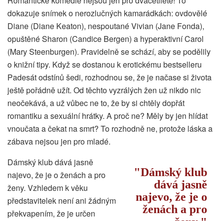
Romantické komedie nejsou jen pro dvacetileté! To
dokazuje snímek o nerozlučných kamarádkách: ovdovělé
Diane (Diane Keaton), nespoutané Vivian (Jane Fonda),
opuštěné Sharon (Candice Bergen) a hyperaktivní Carol
(Mary Steenburgen). Pravidelně se schází, aby se podělily
o knižní tipy. Když se dostanou k erotickému bestselleru
Padesát odstínů šedi, rozhodnou se, že je načase si života
ještě pořádně užít. Od těchto vyzrálých žen už nikdo nic
neočekává, a už vůbec ne to, že by si chtěly dopřát
romantiku a sexuální hrátky. A proč ne? Měly by jen hlídat
vnoučata a čekat na smrt? To rozhodně ne, protože láska a
zábava nejsou jen pro mladé.
Dámský klub dává jasně
Dámský klub
najevo, že je o ženách a pro
dává jasně
ženy. Vzhledem k věku
najevo, že je o
představitelek není ani žádným
ženách a pro
překvapením, že je určen