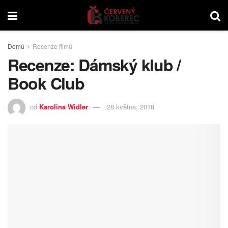
Domů
Recenze filmů
Recenze: Dámský klub /
Book Club
od
Karolina Widler
28 května, 2018