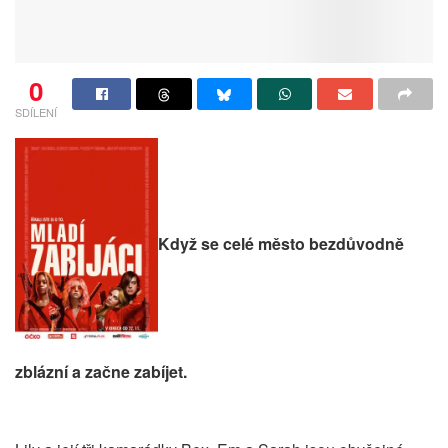
0
SDÍLENÍ
Když se celé město bezdůvodně
zblázní a začne zabíjet.