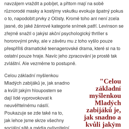
navzájem vraždit a pobíjet, a přitom mají na sobě
různorodé masky a kostýmy vskutku evokuje špatný pokus
o to, napodobit prvky z Očisty. Kromě toho ani není zcela
jasné, do jaké žánrové kategorie snímek patří. Levinson se
zřejmě snažil o jakýsi akční psychologický thriller s
hororovými prvky, ale v závěru mu z toho vyšlo pouze
přespříliš dramatické teenagerovské drama, které si na to
ostatní pouze hraje. Navíc jeho zpracování je prostě tak
zvláštní. Ale vezměme to postupně.
Celou základní myšlenkou
Celou
Mladých zabijáků je, jak snadno
základní
a kvůli jakým hloupostem se
myšlenkou
dají lidé vyprovokovat k
Mladých
neuvěřitelnému násilí.
zabijáků je,
Poukazuje se zde také na to,
jak snadno a
jak lehce jsme skrze všechny
kvůli jakým
sociální sítě a média ovlivnitelní