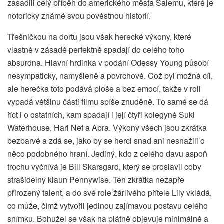
zasadili celý příběh do amerického města Salemu, které je
notoricky známé svou pověstnou historií.
Třešničkou na dortu jsou však herecké výkony, které
vlastně v zásadě perfektně spadají do celého toho
absurdna. Hlavní hrdinka v podání Odessy Young působí
nesympaticky, namyšleně a povrchově. Což byl možná cíl,
ale herečka toto podává ploše a bez emocí, takže v roli
vypadá většinu části filmu spíše znuděně. To samé se dá
říct i o ostatních, kam spadají i její čtyři kolegyně Suki
Waterhouse, Hari Nef a Abra. Výkony všech jsou zkrátka
bezbarvé a zdá se, jako by se herci snad ani nesnažili o
něco podobného hraní. Jediný, kdo z celého davu aspoň
trochu vyčnívá je Bill Skarsgard, který se proslavil coby
strašidelný klaun Pennywise. Ten zkrátka nezapře
přirozený talent, a do své role žárlivého přítele Lily vkládá,
co může, čímž vytvořil jedinou zajímavou postavu celého
snímku. Bohužel se však na plátně objevuje minimálně a