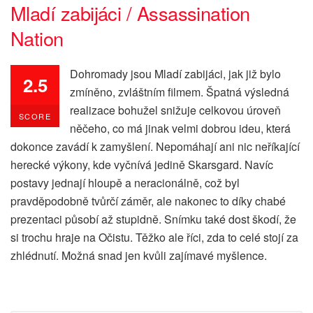
Mladí zabijáci / Assassination
Nation
Dohromady jsou Mladí zabijáci, jak již bylo
2.5
zmíněno, zvláštním filmem. Špatná výsledná
realizace bohužel snižuje celkovou úroveň
SCORE
něčeho, co má jinak velmi dobrou ideu, která
dokonce zavádí k zamyšlení. Nepomáhají ani nic neříkající
herecké výkony, kde vyčnívá jedině Skarsgard. Navíc
postavy jednají hloupě a neracionálně, což byl
pravděpodobně tvůrčí záměr, ale nakonec to díky chabé
prezentaci působí až stupidně. Snímku také dost škodí, že
si trochu hraje na Očistu. Těžko ale říci, zda to celé stojí za
zhlédnutí. Možná snad jen kvůli zajímavé myšlence.