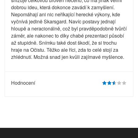
snižuje celkovou úroveň něčeho, co má jinak velmi
dobrou ideu, která dokonce zavádí k zamyšlení.
Nepomáhají ani nic neříkající herecké výkony, kde
vyčnívá jedině Skarsgard. Navíc postavy jednají
hloupě a neracionálně, což byl pravděpodobně tvůrčí
záměr, ale nakonec to díky chabé prezentaci působí
až stupidně. Snímku také dost škodí, že si trochu
hraje na Očistu. Těžko ale říci, zda to celé stojí za
zhlédnutí. Možná snad jen kvůli zajímavé myšlence.
Hodnocení