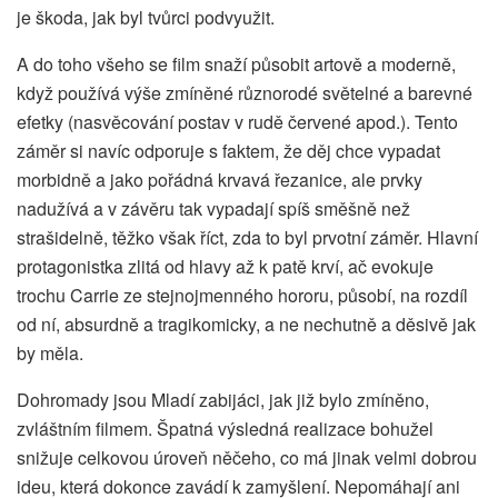
je škoda, jak byl tvůrci podvyužit.
A do toho všeho se film snaží působit artově a moderně,
když používá výše zmíněné různorodé světelné a barevné
efetky (nasvěcování postav v rudě červené apod.). Tento
záměr si navíc odporuje s faktem, že děj chce vypadat
morbidně a jako pořádná krvavá řezanice, ale prvky
nadužívá a v závěru tak vypadají spíš směšně než
strašidelně, těžko však říct, zda to byl prvotní záměr. Hlavní
protagonistka zlitá od hlavy až k patě krví, ač evokuje
trochu Carrie ze stejnojmenného hororu, působí, na rozdíl
od ní, absurdně a tragikomicky, a ne nechutně a děsivě jak
by měla.
Dohromady jsou Mladí zabijáci, jak již bylo zmíněno,
zvláštním filmem. Špatná výsledná realizace bohužel
snižuje celkovou úroveň něčeho, co má jinak velmi dobrou
ideu, která dokonce zavádí k zamyšlení. Nepomáhají ani