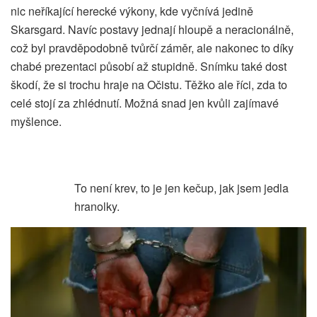
nic neříkající herecké výkony, kde vyčnívá jedině
Skarsgard. Navíc postavy jednají hloupě a neracionálně,
což byl pravděpodobně tvůrčí záměr, ale nakonec to díky
chabé prezentaci působí až stupidně. Snímku také dost
škodí, že si trochu hraje na Očistu. Těžko ale říci, zda to
celé stojí za zhlédnutí. Možná snad jen kvůli zajímavé
myšlence.
To není krev, to je jen kečup, jak jsem jedla
hranolky.