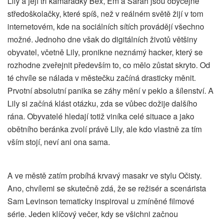
Lily a její tři kamarádky Bex, Em a Sarah jsou obyčejné
středoškolačky, které spíš, než v reálném světě žijí v tom
internetovém, kde na sociálních sítích provádějí všechno
možné. Jednoho dne však do digitálních životů většiny
obyvatel, včetně Lily, pronikne neznámý hacker, který se
rozhodne zveřejnit především to, co mělo zůstat skryto. Od
té chvíle se nálada v městečku začíná drasticky měnit.
Prvotní absolutní panika se záhy mění v peklo a šílenství. A
Lily si začíná klást otázku, zda se vůbec dožije dalšího
rána. Obyvatelé hledají totiž viníka celé situace a jako
obětního beránka zvolí právě Lily, ale kdo vlastně za tím
vším stojí, neví ani ona sama.
A ve městě zatím probíhá krvavý masakr ve stylu Očisty.
Ano, chvílemi se skutečně zdá, že se režisér a scenárista
Sam Levinson tematicky inspiroval u zmíněné filmové
série. Jeden klíčový večer, kdy se všichni začnou