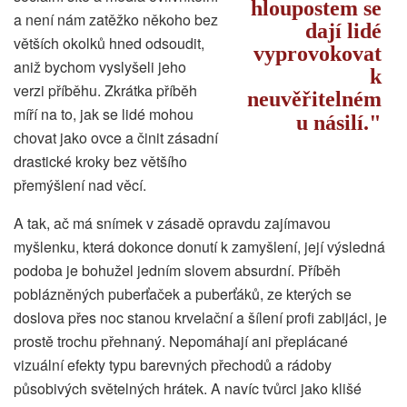
hloupostem se
a není nám zatěžko někoho bez
dají lidé
větších okolků hned odsoudit,
vyprovokovat
aniž bychom vyslyšeli jeho
k
verzi příběhu. Zkrátka příběh
neuvěřitelném
míří na to, jak se lidé mohou
u násilí.
chovat jako ovce a činit zásadní
drastické kroky bez většího
přemýšlení nad věcí.
A tak, ač má snímek v zásadě opravdu zajímavou
myšlenku, která dokonce donutí k zamyšlení, její výsledná
podoba je bohužel jedním slovem absurdní. Příběh
poblázněných puberťaček a puberťáků, ze kterých se
doslova přes noc stanou krvelační a šílení profi zabijáci, je
prostě trochu přehnaný. Nepomáhají ani přeplácané
vizuální efekty typu barevných přechodů a rádoby
působivých světelných hrátek. A navíc tvůrci jako klišé