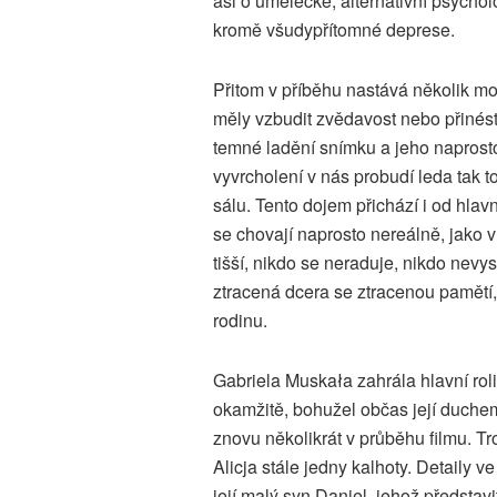
asi o umělecké, alternativní psycho
kromě všudypřítomné deprese.
Přitom v příběhu nastává několik mo
měly vzbudit zvědavost nebo přinést
temné ladění snímku a jeho naprosto
vyvrcholení v nás probudí leda tak t
sálu. Tento dojem přichází i od hlavn
se chovají naprosto nereálně, jako 
tišší, nikdo se neraduje, nikdo nevy
ztracená dcera se ztracenou pamětí, a 
rodinu.
Gabriela Muskała zahrála hlavní roli
okamžitě, bohužel občas její duchem
znovu několikrát v průběhu filmu. Tr
Alicja stále jedny kalhoty. Detaily ve
její malý syn Daniel, jehož představ