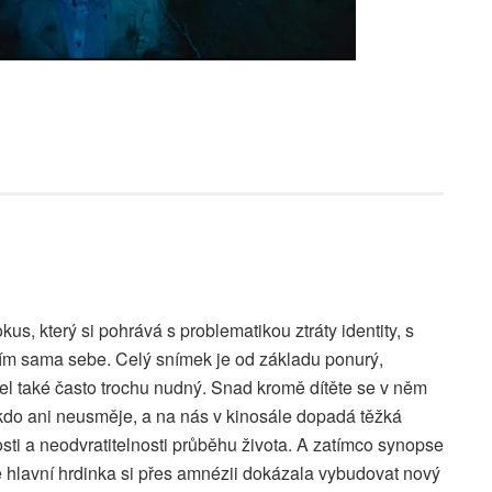
kus, který si pohrává s problematikou ztráty identity, s
ím sama sebe. Celý snímek je od základu ponurý,
el také často trochu nudný. Snad kromě dítěte se v něm
ikdo ani neusměje, a na nás v kinosále dopadá těžká
sti a neodvratitelnosti průběhu života. A zatímco synopse
 hlavní hrdinka si přes amnézii dokázala vybudovat nový