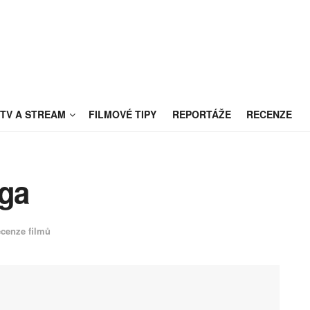
TV A STREAM
FILMOVÉ TIPY
REPORTÁŽE
RECENZE
uga
cenze filmů