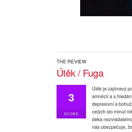
THE REVIEW
Útěk / Fuga
Útěk je zajímavý po
3
amnézií a s hledán
depresivní a bohuž
celých sto minut n
SCORE
deka nezvladatelno
nás ubezpečuje, že