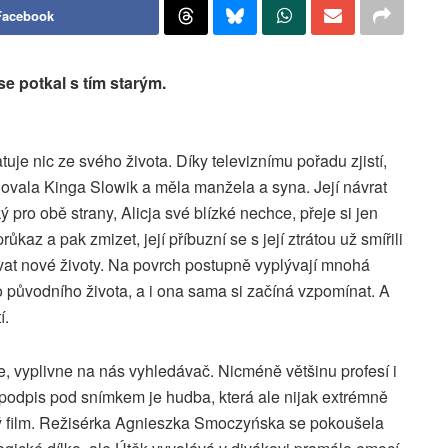
Facebook
 se potkal s tím starým.
tuje nic ze svého života. Díky televiznímu pořadu zjistí,
novala Kinga Slowik a měla manžela a syna. Její návrat
ý pro obě strany, Alicja své blízké nechce, přeje si jen
kaz a pak zmizet, její příbuzní se s její ztrátou už smířili
ovat nové životy. Na povrch postupně vyplývají mnohá
ho původního života, a i ona sama si začíná vzpomínat. A
í.
, vyplivne na nás vyhledávač. Nicméně většinu profesí i
 podpis pod snímkem je hudba, která ale nijak extrémně
elý film. Režisérka Agnieszka Smoczyńska se pokoušela