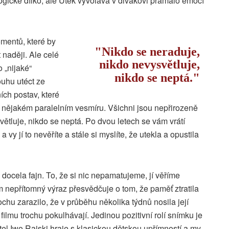
logické dílko, ale Útěk vyvolává v divákovi pramálo emocí
mentů, které by
Nikdo se neraduje,
 naději. Ale celé
nikdo nevysvětluje,
 „nijaké“
nikdo se neptá.
ouhu utéct ze
ích postav, které
v nějakém paralelním vesmíru. Všichni jsou nepřirozeně
světluje, nikdo se neptá. Po dvou letech se vám vrátí
vy jí to nevěříte a stále si myslíte, že utekla a opustila
 docela fajn. To, že si nic nepamatujeme, jí věříme
 nepřítomný výraz přesvědčuje o tom, že paměť ztratila
ochu zarazilo, že v průběhu několika týdnů nosila její
 filmu trochu pokulhávají. Jedinou pozitivní rolí snímku je
itel Iwo Rajski hraje s klasickou dětskou upřímností a my