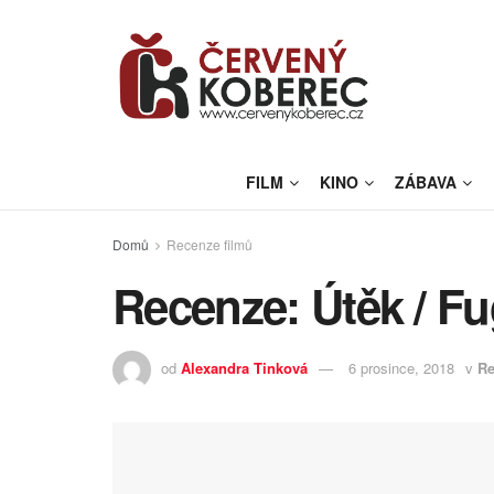
FILM
KINO
ZÁBAVA
Domů
Recenze filmů
Recenze: Útěk / F
od
Alexandra Tinková
6 prosince, 2018
v
Re