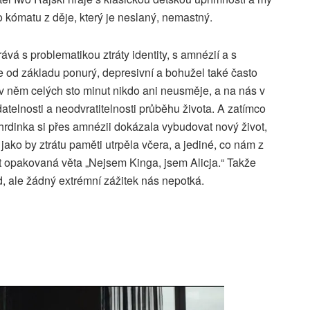
kómatu z děje, který je neslaný, nemastný.
ává s problematikou ztráty identity, s amnézií a s
 od základu ponurý, depresivní a bohužel také často
v něm celých sto minut nikdo ani neusměje, a na nás v
telnosti a neodvratitelnosti průběhu života. A zatímco
rdinka si přes amnézii dokázala vybudovat nový život,
 jako by ztrátu paměti utrpěla včera, a jediné, co nám z
át opakovaná věta „Nejsem Kinga, jsem Alicja.“ Takže
, ale žádný extrémní zážitek nás nepotká.