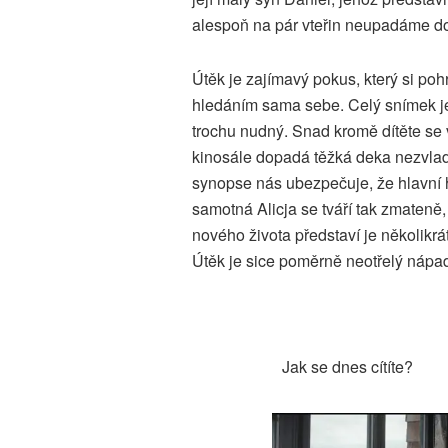
alespoň na pár vteřin neupadáme do 
Útěk je zajímavý pokus, který si pohr
hledáním sama sebe. Celý snímek je
trochu nudný. Snad kromě dítěte se 
kinosále dopadá těžká deka nezvlada
synopse nás ubezpečuje, že hlavní h
samotná Alicja se tváří tak zmateně,
nového života představí je několikr
Útěk je sice poměrně neotřelý nápad
Jak se dnes cítíte?