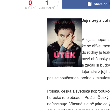
0
1
Share on 
SDÍLENÍ
ZOBRAZENÍ
Její nový život
Alicja si nepama
že se dříve jme
do rodiny je těžk
nový občanský prů
a začali si bud
tajemství z její
pak se současnost prolne z minulost
Polská, česká a švédská koprodukce
herecké role obsadili Poláci. Český
nefascinuje. Vlastně stejně jako c