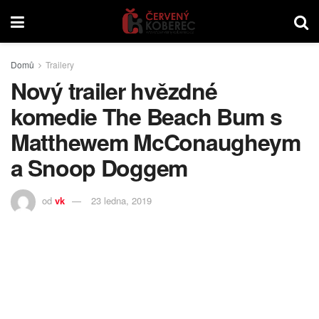
Domů
Trailery
Nový trailer hvězdné
komedie The Beach Bum s
Matthewem McConaugheym
a Snoop Doggem
od
vk
23 ledna, 2019