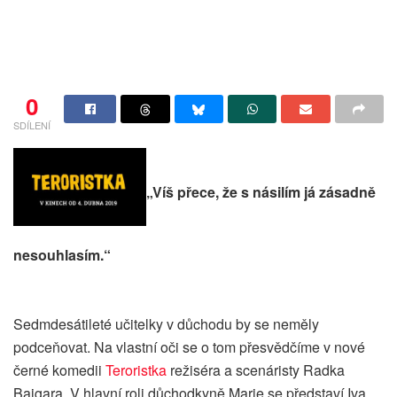
0
SDÍLENÍ
„Víš přece, že s násilím já zásadně
nesouhlasím.“
Sedmdesátileté učitelky v důchodu by se neměly
podceňovat. Na vlastní oči se o tom přesvědčíme v nové
černé komedii
Teroristka
režiséra a scenáristy Radka
Bajgara. V hlavní roli důchodkyně Marie se představí Iva