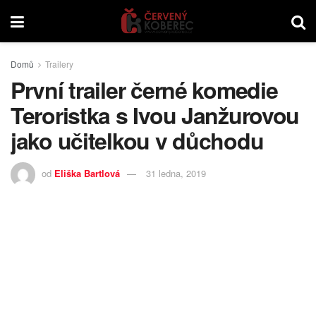
Domů
Trailery
První trailer černé komedie
Teroristka s Ivou Janžurovou
jako učitelkou v důchodu
od
Eliška Bartlová
31 ledna, 2019