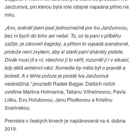
Janžurová, pro kterou byla role údajně napsána přímo na
míru.
„Ano, scénář jsem psal jednoznačně pro Ivu Janžurovou,
bez ní bych do toho asi nešel. To, co ta paní v příběhu
zažije, je zároveň tragický, a přitom to vypadá srandovně,
protože není zvykem, aby si starší paní sháněly pistole.
Divák musí jít s ní, všechno jí to věřit, rozumět jí i v situaci,
kdy dělá extrémní věci. Komedie by měla být o pravdě a
bolesti. A v téhle poloze je prostě Iva Janžurová
nedostižná,“
prozradil Radek Bajgar. Dalších rolích
uvidíme Martina Hofmanna, Tatianu Vilhelmovou, Pavla
Lišku, Evu Holubovou, Janu Plodkovou a Kristinu
Svarinskou.
Premiéra v českých kinech je naplánovaná na 4. dubna
2019.