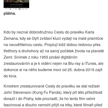
plátna.
Kdo by neznal dobrodružnou Cestu do pravěku Karla
Zemana, kdy se čtyři zvídaví kluci vydají na malé pramičce
na neuvěřitelnou cestu. Proplují totiž dobou ledovou přes
třetihory a druhohory až na samý počátek života na planetě
Zemi. Snímek z roku 1955 prošel digitálním
zrestaurováním a je k vidění nejen na Blu-ray a iTunes, ale
dokonce si na něho budeme moci od 25. dubna 2019 zajít
do kina.
Kmotrem zrestaurované Cesty do pravěku se stal režisér
John Stevenson (Kung Fu Panda), který při této příležitosti
dorazil i do Prahy, kde prozradil, že ho tento film velmi
fascinoval a dlouho nemohl přijít na triky, které filmaři před