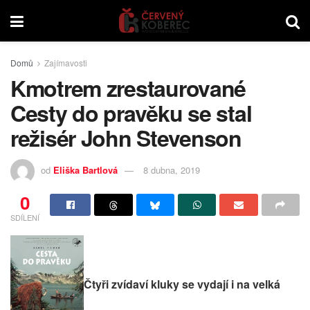
Domů
Zajímavosti
Kmotrem zrestaurované
Cesty do pravěku se stal
režisér John Stevenson
od
Eliška Bartlová
8 dubna, 2019
0
SDÍLENÍ
Čtyři zvídaví kluky se vydají i na velká