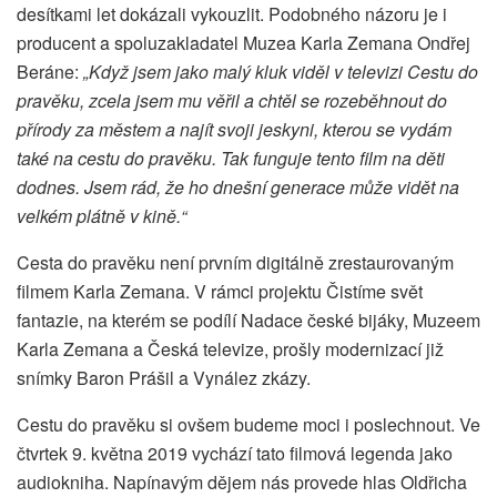
desítkami let dokázali vykouzlit. Podobného názoru je i
producent a spoluzakladatel Muzea Karla Zemana Ondřej
Beráne:
„Když jsem jako malý kluk viděl v televizi Cestu do
pravěku, zcela jsem mu věřil a chtěl se rozeběhnout do
přírody za městem a najít svoji jeskyni, kterou se vydám
také na cestu do pravěku. Tak funguje tento film na děti
dodnes. Jsem rád, že ho dnešní generace může vidět na
velkém plátně v kině.“
Cesta do pravěku není prvním digitálně zrestaurovaným
filmem Karla Zemana. V rámci projektu Čistíme svět
fantazie, na kterém se podílí Nadace české bijáky, Muzeem
Karla Zemana a Česká televize, prošly modernizací již
snímky Baron Prášil a Vynález zkázy.
Cestu do pravěku si ovšem budeme moci i poslechnout. Ve
čtvrtek 9. května 2019 vychází tato filmová legenda jako
audiokniha. Napínavým dějem nás provede hlas Oldřicha