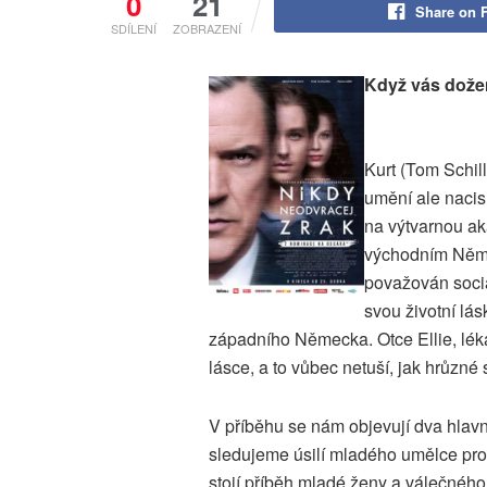
0
21
Share on 
SDÍLENÍ
ZOBRAZENÍ
Když vás dožen
Kurt (Tom Schil
umění ale nacis
na výtvarnou ak
východním Němec
považován socia
svou životní lá
západního Německa. Otce Ellie, lék
lásce, a to vůbec netuší, jak hrůzné
V příběhu se nám objevují dva hlavní
sledujeme úsilí mladého umělce pros
stojí příběh mladé ženy a válečného 