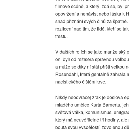
filmové scéně, a který, zdá se, byl pr
opovržení a nenávist nebo láska k 
snad přiznání svých činů za špatné.
rozlícení nad tím, že lidé, kteří se ta
trestu.
V dalších rolích se jako manželský pá
oni byli od režiséra správnou volbo
a může se díky ní stát příští velkou
Rosendahl, která geniálně zahrála m
nacistického čištění krve.
Nikdy neodvracej zrak je doslova ep
mladého umělce Kurta Barnerta, jeho
světová válka, komunismus, emigrac
který má neuvěřitelné tři hodiny, al
poutá svou vyspělostí, zdvojenou d