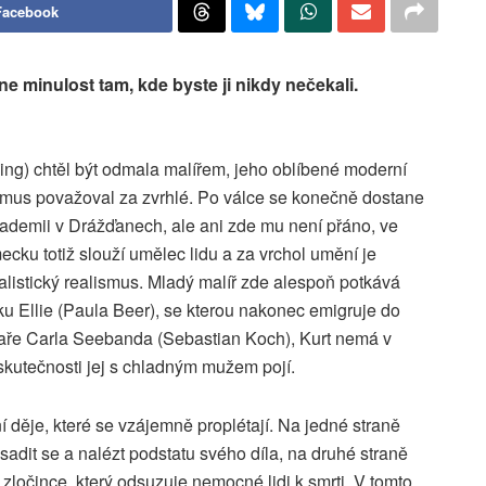
Facebook
e minulost tam, kde byste ji nikdy nečekali.
ling) chtěl být odmala malířem, jeho oblíbené moderní
mus považoval za zvrhlé. Po válce se konečně dostane
ademii v Drážďanech, ale ani zde mu není přáno, ve
ku totiž slouží umělec lidu a za vrchol umění je
listický realismus. Mladý malíř zde alespoň potkává
sku Ellie (Paula Beer), se kterou nakonec emigruje do
aře Carla Seebanda (Sebastian Koch), Kurt nemá v
 skutečnosti jej s chladným mužem pojí.
 děje, které se vzájemně proplétají. Na jedné straně
adit se a nalézt podstatu svého díla, na druhé straně
zločince, který odsuzuje nemocné lidi k smrti. V tomto