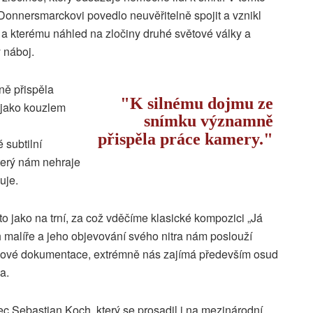
 Donnersmarckovi povedlo neuvěřitelně spojit a vznikl
, a kterému náhled na zločiny druhé světové války a
 náboj.
ě přispěla
K silnému dojmu ze
 jako kouzlem
snímku významně
přispěla práce kamery.
subtilní
terý nám nehraje
uje.
 jako na trní, za což vděčíme klasické kompozici „Já
h malíře a jeho objevování svého nitra nám poslouží
bové dokumentace, extrémně nás zajímá především osud
a.
ec Sebastian Koch, který se prosadil i na mezinárodní