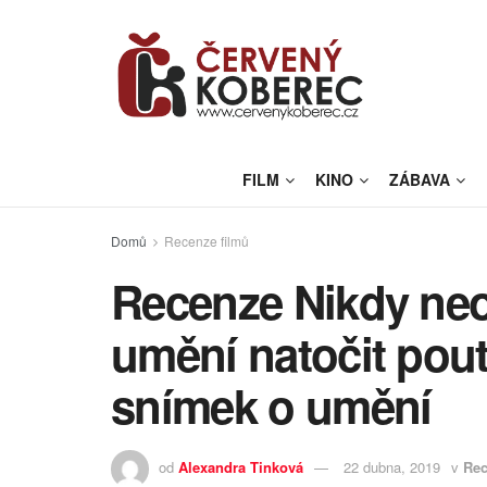
FILM
KINO
ZÁBAVA
Domů
Recenze filmů
Recenze Nikdy neo
umění natočit pout
snímek o umění
od
Alexandra Tinková
22 dubna, 2019
v
Rec