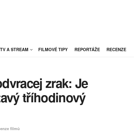
TV A STREAM
FILMOVÉ TIPY
REPORTÁŽE
RECENZE
dvracej zrak: Je
avý tříhodinový
enze filmů