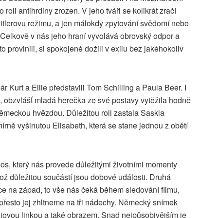
o roli antihrdiny zrozen. V jeho tváři se kolikrát zračí
Hitlerovu režimu, a jen málokdy zpytování svědomí nebo
 Celkově v nás jeho hraní vyvolává obrovský odpor a
kto provinili, si spokojeně dožili v exilu bez jakéhokoliv
r Kurt a Ellie představili Tom Schilling a Paula Beer. I
u, obzvlášť mladá herečka ze své postavy vytěžila hodně
 německou hvězdou. Důležitou roli zastala Saskia
írně vyšinutou Elisabeth, která se stane jednou z obětí
os, který nás provede důležitými životními momenty
ž důležitou součástí jsou dobové události. Druhá
e na západ, to vše nás čeká během sledování filmu,
e přesto jej zhltneme na tři nádechy. Německý snímek
ějovou linkou a také obrazem. Snad nejpůsobivějším je