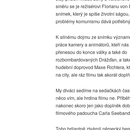
směru se je režisérovi Florianu von
snímek, který je spíše životní ságou
problémy komunismu dává potřebný
K silnému dojmu ze snímku významn
práce kamery a animátorů, kteří nás
přenesou do konce války a také do
rozbombardovaných Drážďan, a také 
hudební doprovod Maxe Richtera, k
na city, ale ráz filmu tak akorát doplň
My diváci sedíme na sedačkách často
něco vím, ale hrdina filmu ne. Příbě
nakonec skoro jen jako doplněk do
filmového padoucha Carla Seeband
Toho brilantně ztvárnil německý her