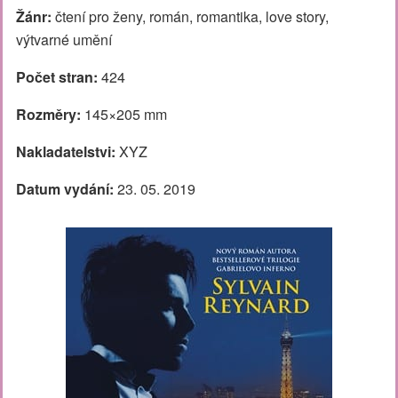
Žánr:
čtení pro ženy, román, romantika, love story,
výtvarné umění
Počet stran:
424
Rozměry:
145×205 mm
Nakladatelstvi:
XYZ
Datum vydání:
23. 05. 2019