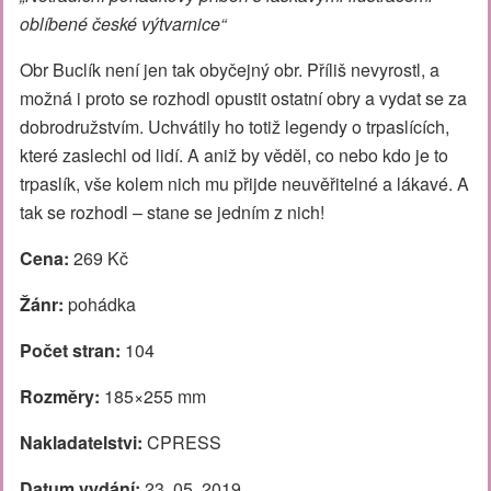
oblíbené české výtvarnice“
Obr Buclík není jen tak obyčejný obr. Příliš nevyrostl, a
možná i proto se rozhodl opustit ostatní obry a vydat se za
dobrodružstvím. Uchvátily ho totiž legendy o trpaslících,
které zaslechl od lidí. A aniž by věděl, co nebo kdo je to
trpaslík, vše kolem nich mu přijde neuvěřitelné a lákavé. A
tak se rozhodl – stane se jedním z nich!
Cena:
269 Kč
Žánr:
pohádka
Počet stran:
104
Rozměry:
185×255 mm
Nakladatelstvi:
CPRESS
Datum vydání:
23. 05. 2019