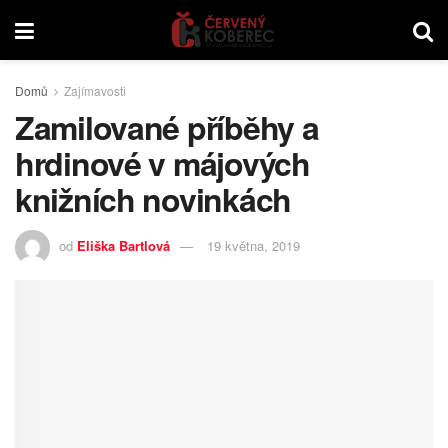
Domů
Zajímavosti
Zamilované příběhy a
hrdinové v májových
knižních novinkách
od
Eliška Bartlová
19 května, 2019