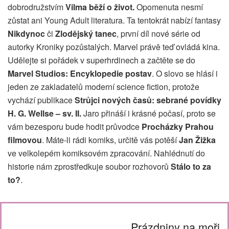
dobrodružstvím
Vilma běží o život.
Opomenuta nesmí
zůstat ani Young Adult literatura. Ta tentokrát nabízí fantasy
Nikdynoc
či
Zlodějský tanec
, první díl nové série od
autorky Kroniky pozůstalých. Marvel právě teď ovládá kina.
Udělejte si pořádek v superhrdinech a začtěte se do
Marvel Studios: Encyklopedie postav
. O slovo se hlásí i
jeden ze zakladatelů moderní science fiction, protože
vychází publikace
Strůjci nových časů: sebrané povídky
H. G. Wellse – sv. II.
Jaro přináší i krásné počasí, proto se
vám bezesporu bude hodit průvodce
Procházky Prahou
filmovou
. Máte-li rádi komiks, určitě vás potěší
Jan Žižka
ve velkolepém komiksovém zpracování. Nahlédnutí do
historie nám zprostředkuje soubor rozhovorů
Stálo to za
to?
.
Prázdniny na moři