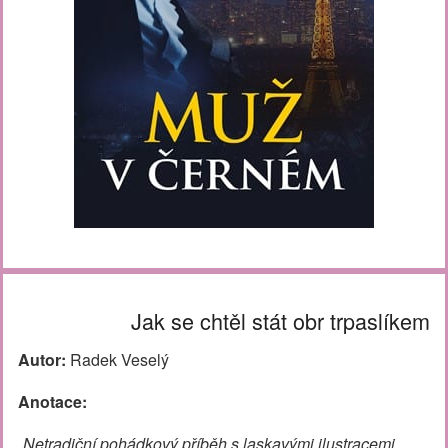
Jak se chtěl stát obr trpaslíkem
Autor:
Radek Veselý
Anotace:
„Netradiční pohádkový příběh s laskavými ilustracemi