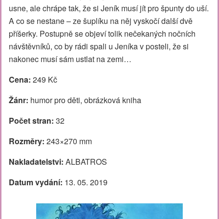
usne, ale chrápe tak, že si Jeník musí jít pro špunty do uší.
A co se nestane – ze šuplíku na něj vyskočí další dvě
příšerky. Postupně se objeví tolik nečekaných nočních
návštěvníků, co by rádi spali u Jeníka v posteli, že si
nakonec musí sám ustlat na zemi…
Cena:
249 Kč
Žánr:
humor pro děti, obrázková kniha
Počet stran:
32
Rozměry:
243×270 mm
Nakladatelstvi:
ALBATROS
Datum vydání:
13. 05. 2019