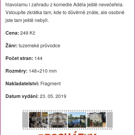
hlavolamu i zahradu z komedie Adéla ještě nevečeřela.
Vstoupíte zkrátka tam, kde to důvěrně znáte, ale osobně
jste tam ještě nebyli.
Cena:
249 Kč
Žánr:
tuzemské průvodce
Počet stran:
144
Rozměry:
148×210 mm
Nakladatelstvi:
Fragment
Datum vydání:
23. 05. 2019