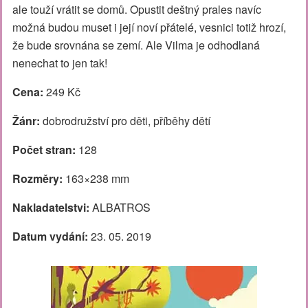
ale touží vrátit se domů. Opustit deštný prales navíc
možná budou muset i její noví přátelé, vesnici totiž hrozí,
že bude srovnána se zemí. Ale Vilma je odhodlaná
nenechat to jen tak!
Cena:
249 Kč
Žánr:
dobrodružství pro děti, příběhy dětí
Počet stran:
128
Rozměry:
163×238 mm
Nakladatelstvi:
ALBATROS
Datum vydání:
23. 05. 2019