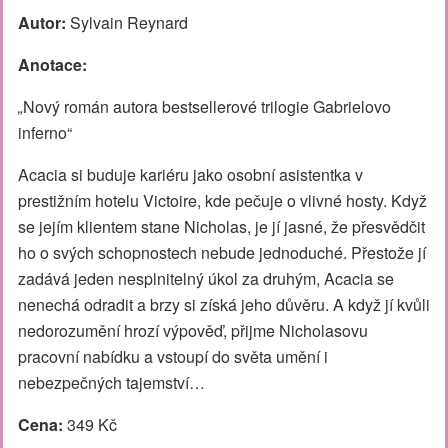
Autor:
Sylvain Reynard
Anotace:
„
Nový román autora bestsellerové trilogie Gabrielovo
inferno“
Acacia si buduje kariéru jako osobní asistentka v
prestižním hotelu Victoire, kde pečuje o vlivné hosty. Když
se jejím klientem stane Nicholas, je jí jasné, že přesvědčit
ho o svých schopnostech nebude jednoduché. Přestože jí
zadává jeden nesplnitelný úkol za druhým, Acacia se
nenechá odradit a brzy si získá jeho důvěru. A když jí kvůli
nedorozumění hrozí výpověď, přijme Nicholasovu
pracovní nabídku a vstoupí do světa umění i
nebezpečných tajemství…
Cena:
349 Kč