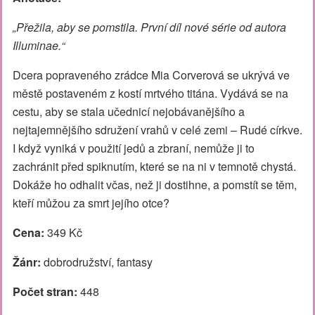
„Přežila, aby se pomstila. První díl nové série od autora
Illuminae.“
Dcera popraveného zrádce Mia Corverová se ukrývá ve
městě postaveném z kostí mrtvého titána. Vydává se na
cestu, aby se stala učednicí nejobávanějšího a
nejtajemnějšího sdružení vrahů v celé zemi – Rudé církve.
I když vyniká v použití jedů a zbraní, nemůže ji to
zachránit před spiknutím, které se na ni v temnotě chystá.
Dokáže ho odhalit včas, než ji dostihne, a pomstít se těm,
kteří můžou za smrt jejího otce?
Cena:
349 Kč
Žánr:
dobrodružství, fantasy
Počet stran:
448