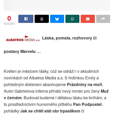
0
SDÍLENÍ
Láska, pomsta, rozhovory či
postavy Marvelu …
Květen je měsícem lásky, což se odráží i v aktuálních
novinkách od Albatros Media a.s. S hrdinkou Emily a
pohledným doktorem absolvujeme
Prázdniny na moři
.
Autor Gabrielova inferna přináší nový román pro ženy
Muž
v černém
. Budovat budeme i dětskou lásku ke knihám, a
to prostřednictvím humorného příběhu
Pan Podpostel
,
pohádky
Jak se chtěl stát obr trpaslíkem
či