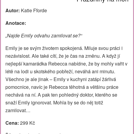
Autor:
Katie Fforde
Anotace:
„Najde Emily odvahu zamilovat se?“
Emily je se svým životem spokojená. Miluje svou práci i
nezávislost. Ale také cítí, že je čas na změnu. A když jí
nejlepší kamarádka Rebecca nabídne, že by mohly vařit v
létě na lodi u skotského pobřeží, neváhá ani minutu.
Všechno je ale jinak – Emily v kuchyni zatápí žárlivá
pomocnice, navíc je Rebecca těhotná a většinu práce
nechává na ní. A pak ten pohledný doktor, kterého se
snaží Emily ignorovat. Mohla by se do něj totiž
zamilovat…
Cena:
299 Kč