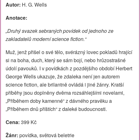
Autor:
H. G. Wells
Anotace:
„Druhý svazek sebraných povídek od jednoho ze
zakladatelů moderní science fiction.“
Muž, jenž přišel o své tělo, svérázný lovec pokladů hrající
si na boha, duch, který se sám bojí, nebo hrůzostrašné
údolí pavouků. I v povídkách z pozdějšího období Herbert
George Wells ukazuje, že zdaleka není jen autorem
science fiction, ale brilantně ovládá i jiné žánry. Kratší
příběhy jsou doplněny dvěma rozsáhlejšími novelami,
„Příběhem doby kamenné“ z dávného pravěku a
„Příběhem dnů příštích“ z daleké budoucnosti.
Cena:
399 Kč
Žánr:
povídka, světová beletrie