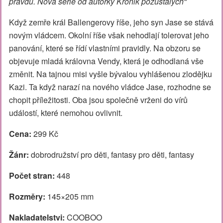
pravdu. Nová série od autorky Kronik pozůstalých“
Když zemře král Ballengerovy říše, jeho syn Jase se stává
novým vládcem. Okolní říše však nehodlají tolerovat jeho
panování, které se řídí vlastními pravidly. Na obzoru se
objevuje mladá královna Vendy, která je odhodlaná vše
změnit. Na tajnou misi vyšle bývalou vyhlášenou zlodějku
Kazi. Ta když narazí na nového vládce Jase, rozhodne se
chopit příležitosti. Oba jsou společně vrženi do vírů
událostí, které nemohou ovlivnit.
Cena:
299 Kč
Žánr:
dobrodružství pro děti, fantasy pro děti, fantasy
Počet stran:
448
Rozměry:
145×205 mm
Nakladatelstvi:
COOBOO