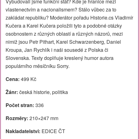
Vybudovali jsme funkční stát? Kde je hranice mezi
vlastenectvím a nacionalismem? Stálo vůbec za to
zakládat republiku? Moderátor pořadu Historie.cs Vladimír
Kučera a Karel Kučera položili tyto a podobné otázky
osobnostem z různých oblastí a různých názorů, mezi
nimiž jsou Petr Pithart, Karel Schwarzenberg, Daniel
Kroupa, Jan Rychlík i naši sousedé z Polska či
Slovenska. Texty doplňuje kreslený humor autora
populárního měsíčníku Sorry.
Cena:
499 Kč
Žánr:
česká historie, politika
Počet stran:
336
Rozměry:
210×247 mm
Nakladatelstvi:
EDICE ČT