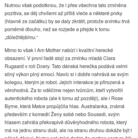
Nutnou však podotknou, že i přes všechna tato zmíněna
pozitiva, se děj chvílemi až příliš vleče a některé prvky
(hlavně ze začátku) by se daly zkrátit, protože snímku trvá
poměrně dlouho, než se rozjede a přejde k tomu
„důležitějšímu.“
Mimo to však I Am Mother nabízí i kvalitní herecké
obsazení. V první řadě stojí za zmínku mladá Clara
Rugaard v roli Dcery. Tato dánská herečka podává velmi
silný výkon plný emocí. Navíc si i dobře nahrává se svým
kolegou, kterým je robot. Jejich interakce je přirozená a
věrohodná. Za to vděčíme nejen tvůrcům, kteří vytvořili
autentického robota (ale k tomu až později), ale i Rose
Byrne, která Matce propůjčila hlas. Australanka, známá
především z komedií Ženy sobě nebo Sousedi, svým
hlasem zahrála překvapivě důvěryhodného robota, který
má na jednu stranu duši, ale na stranu druhou dokáže být i