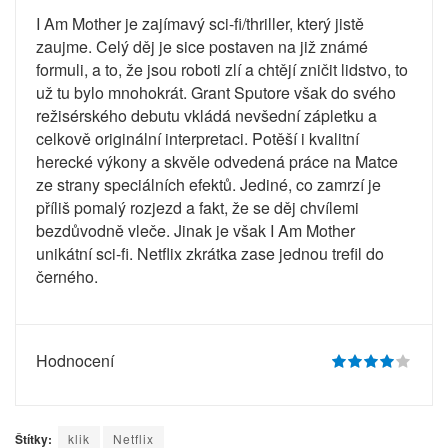
I Am Mother je zajímavý sci-fi/thriller, který jistě
zaujme. Celý děj je sice postaven na již známé
formuli, a to, že jsou roboti zlí a chtějí zničit lidstvo, to
už tu bylo mnohokrát. Grant Sputore však do svého
režisérského debutu vkládá nevšední zápletku a
celkově originální interpretaci. Potěší i kvalitní
herecké výkony a skvěle odvedená práce na Matce
ze strany speciálních efektů. Jediné, co zamrzí je
příliš pomalý rozjezd a fakt, že se děj chvílemi
bezdůvodně vleče. Jinak je však I Am Mother
unikátní sci-fi. Netflix zkrátka zase jednou trefil do
černého.
Hodnocení
Štítky:
klik
Netflix