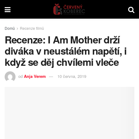
Domů
Recenze filmů
Recenze: I Am Mother drží
diváka v neustálém napětí, i
když se děj chvílemi vleče
od
Anja Verem
10 června, 2019