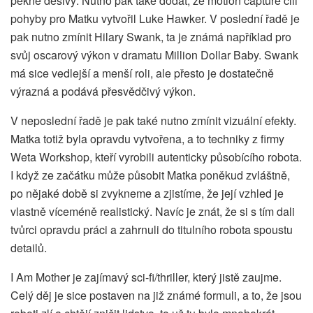
pěkně děsivý. Nutno pak také dodat, že motion capture čili
pohyby pro Matku vytvořil Luke Hawker. V poslední řadě je
pak nutno zmínit Hilary Swank, ta je známá například pro
svůj oscarový výkon v dramatu Million Dollar Baby. Swank
má sice vedlejší a menší roli, ale přesto je dostatečně
výrazná a podává přesvědčivý výkon.
V neposlední řadě je pak také nutno zmínit vizuální efekty.
Matka totiž byla opravdu vytvořena, a to techniky z firmy
Weta Workshop, kteří vyrobili autenticky působícího robota.
I když ze začátku může působit Matka poněkud zvláštně,
po nějaké době si zvykneme a zjistíme, že její vzhled je
vlastně víceméně realistický. Navíc je znát, že si s tím dali
tvůrci opravdu práci a zahrnuli do titulního robota spoustu
detailů.
I Am Mother je zajímavý sci-fi/thriller, který jistě zaujme.
Celý děj je sice postaven na již známé formuli, a to, že jsou