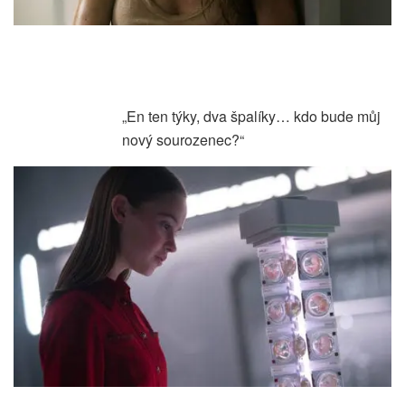
„En ten týky, dva špalíky… kdo bude můj
nový sourozenec?“