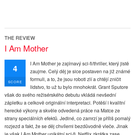
THE REVIEW
I Am Mother
I Am Mother je zajímavý sci-fi/thriller, který jistě
4
zaujme. Celý děj je sice postaven na již známé
formuli, a to, že jsou roboti zlí a chtějí zničit
SCORE
lidstvo, to už tu bylo mnohokrát. Grant Sputore
však do svého režisérského debutu vkládá nevšední
zápletku a celkově originální interpretaci. Potěší i kvalitní
herecké výkony a skvěle odvedená práce na Matce ze
strany speciálních efektů. Jediné, co zamrzí je příliš pomalý
rozjezd a fakt, že se děj chvílemi bezdůvodně vleče. Jinak
je však I Am Mother unikátní sci-fi. Netflix zkrátka zase