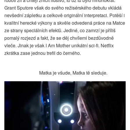
roboti zlí a chtějí zničit lidstvo, to už tu bylo mnohokrát.
Grant Sputore však do svého režisérského debutu vkládá
nevšední zápletku a celkově originální interpretaci. Potěší i
kvalitní herecké výkony a skvěle odvedená práce na Matce
ze strany speciálních efektů. Jediné, co zamrzí je příliš
pomalý rozjezd a fakt, že se děj chvílemi bezdůvodně
vleče. Jinak je však I Am Mother unikátní sci-fi. Netflix
zkrátka zase jednou trefil do černého.
Matka je všude, Matka tě sleduje.