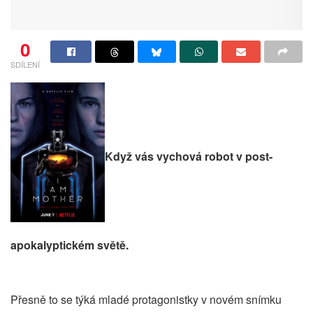
0
SDÍLENÍ
Když vás vychová robot v post-
apokalyptickém světě.
Přesně to se týká mladé protagonistky v novém snímku